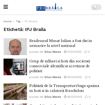
Home
Tag
IPJ Braila
Etichetă:
IPJ Braila
Braileanul Musat Iulian a fost dat in
urmarire la nivel national
postat de
Silviu Mares
17/03/2013
0
Grup de talhari si hoti din societati
comerciale identificat si retinut de
politisti
postat de
Silviu Mares
16/03/2013
0
Politistii de la Transporturi baga spaima
in hoti si in calatorii fraudulosi
postat de
Silviu Mares
16/03/2013
0