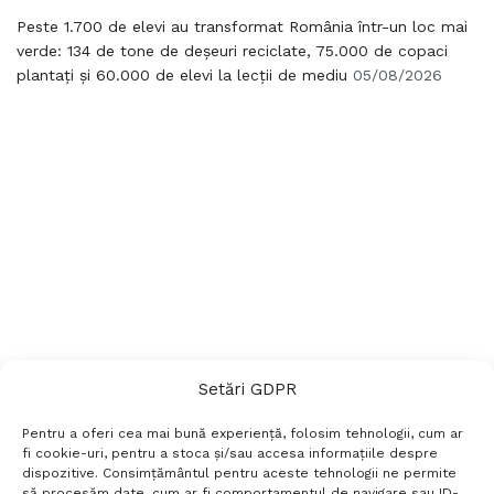
Peste 1.700 de elevi au transformat România într-un loc mai
verde: 134 de tone de deșeuri reciclate, 75.000 de copaci
plantați și 60.000 de elevi la lecții de mediu
05/08/2026
Setări GDPR
Pentru a oferi cea mai bună experiență, folosim tehnologii, cum ar
fi cookie-uri, pentru a stoca și/sau accesa informațiile despre
dispozitive. Consimțământul pentru aceste tehnologii ne permite
să procesăm date, cum ar fi comportamentul de navigare sau ID-