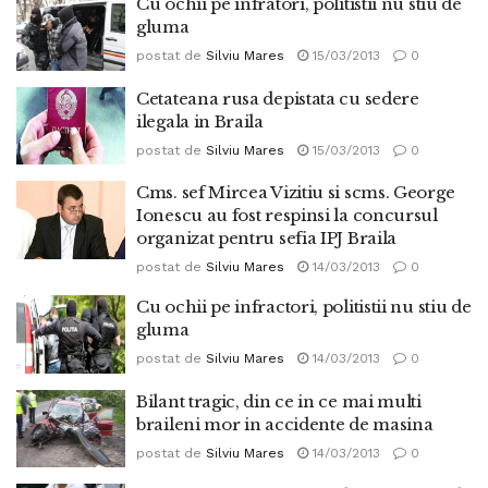
Cu ochii pe infratori, politistii nu stiu de
gluma
postat de
Silviu Mares
15/03/2013
0
Cetateana rusa depistata cu sedere
ilegala in Braila
postat de
Silviu Mares
15/03/2013
0
Cms. sef Mircea Vizitiu si scms. George
Ionescu au fost respinsi la concursul
organizat pentru sefia IPJ Braila
postat de
Silviu Mares
14/03/2013
0
Cu ochii pe infractori, politistii nu stiu de
gluma
postat de
Silviu Mares
14/03/2013
0
Bilant tragic, din ce in ce mai multi
braileni mor in accidente de masina
postat de
Silviu Mares
14/03/2013
0