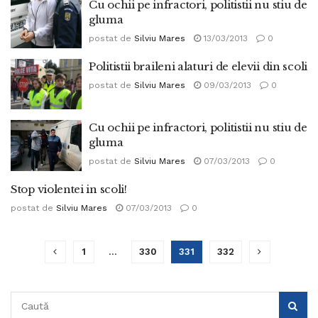
Cu ochii pe infractori, politistii nu stiu de
gluma
postat de
Silviu Mares
13/03/2013
0
Politistii braileni alaturi de elevii din scoli
postat de
Silviu Mares
09/03/2013
0
Cu ochii pe infractori, politistii nu stiu de
gluma
postat de
Silviu Mares
07/03/2013
0
Stop violentei in scoli!
postat de
Silviu Mares
07/03/2013
0
1
…
330
331
332