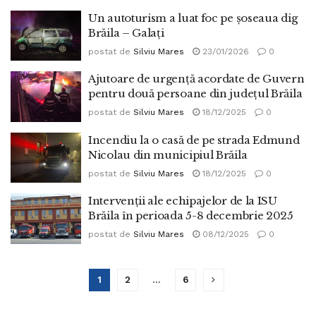
Un autoturism a luat foc pe șoseaua dig
Brăila – Galați
postat de
Silviu Mares
23/01/2026
0
Ajutoare de urgență acordate de Guvern
pentru două persoane din județul Brăila
postat de
Silviu Mares
18/12/2025
0
Incendiu la o casă de pe strada Edmund
Nicolau din municipiul Brăila
postat de
Silviu Mares
18/12/2025
0
Intervenții ale echipajelor de la ISU
Brăila în perioada 5-8 decembrie 2025
postat de
Silviu Mares
08/12/2025
0
1
2
…
6