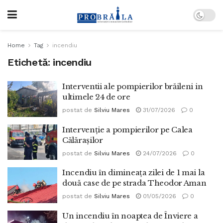
Home
Tag
incendiu
Etichetă:
incendiu
Interventii ale pompierilor brăileni in
ultimele 24 de ore
postat de
Silviu Mares
31/07/2026
0
Intervenție a pompierilor pe Calea
Călărașilor
postat de
Silviu Mares
24/07/2026
0
Incendiu în dimineața zilei de 1 mai la
două case de pe strada Theodor Aman
postat de
Silviu Mares
01/05/2026
0
Un incendiu în noaptea de Înviere a