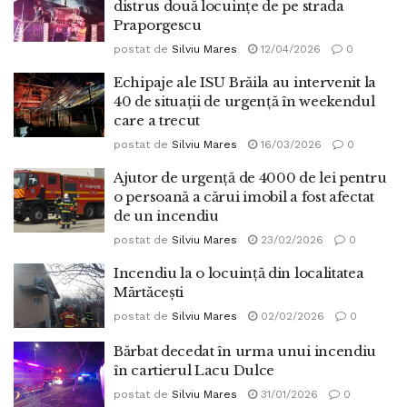
distrus două locuințe de pe strada
Praporgescu
postat de
Silviu Mares
12/04/2026
0
Echipaje ale ISU Brăila au intervenit la
40 de situații de urgență în weekendul
care a trecut
postat de
Silviu Mares
16/03/2026
0
Ajutor de urgență de 4000 de lei pentru
o persoană a cărui imobil a fost afectat
de un incendiu
postat de
Silviu Mares
23/02/2026
0
Incendiu la o locuință din localitatea
Mărtăcești
postat de
Silviu Mares
02/02/2026
0
Bărbat decedat în urma unui incendiu
în cartierul Lacu Dulce
postat de
Silviu Mares
31/01/2026
0