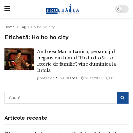
Home
Tag
Ho ho ho city
Etichetă:
Ho ho ho city
Andreea Marin Banica, personajul
negativ din filmul “Ho ho ho 2 – o
loterie de familie”, vine duminica la
Braila
postat de
Silviu Mares
20/11/2012
0
Articole recente