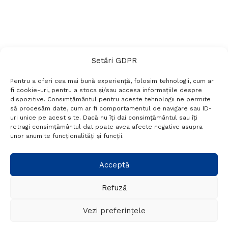
Setări GDPR
Pentru a oferi cea mai bună experiență, folosim tehnologii, cum ar
fi cookie-uri, pentru a stoca și/sau accesa informațiile despre
dispozitive. Consimțământul pentru aceste tehnologii ne permite
să procesăm date, cum ar fi comportamentul de navigare sau ID-
uri unice pe acest site. Dacă nu îți dai consimțământul sau îți
Termeni si conditii
Politică de confidențialitate
retragi consimțământul dat poate avea afecte negative asupra
Politica cookies
Setări GDPR
Contact
unor anumite funcționalități și funcții.
Telefon:
+40 788 760 194
Acceptă
Refuză
© Probr.ro 2022. Created by
I
MCreative.ro
.
Vezi preferințele