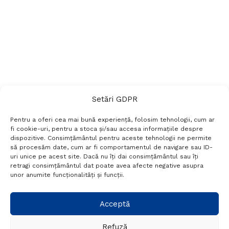
Setări GDPR
Pentru a oferi cea mai bună experiență, folosim tehnologii, cum ar
fi cookie-uri, pentru a stoca și/sau accesa informațiile despre
dispozitive. Consimțământul pentru aceste tehnologii ne permite
să procesăm date, cum ar fi comportamentul de navigare sau ID-
uri unice pe acest site. Dacă nu îți dai consimțământul sau îți
Termeni si conditii
Politică de confidențialitate
retragi consimțământul dat poate avea afecte negative asupra
Politica cookies
Setări GDPR
Contact
unor anumite funcționalități și funcții.
Telefon:
+40 788 760 194
Acceptă
Refuză