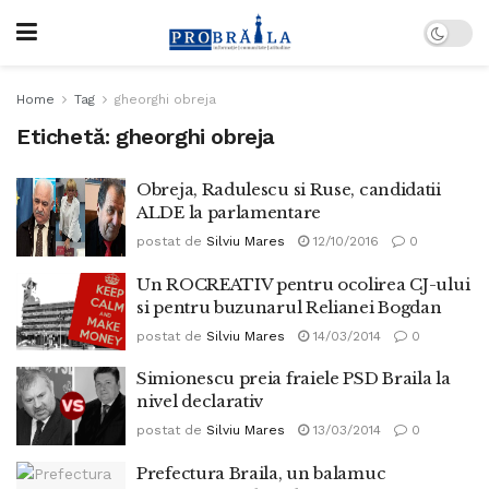
Home
Tag
gheorghi obreja
Etichetă:
gheorghi obreja
Obreja, Radulescu si Ruse, candidatii
ALDE la parlamentare
postat de
Silviu Mares
12/10/2016
0
Un ROCREATIV pentru ocolirea CJ-ului
si pentru buzunarul Relianei Bogdan
postat de
Silviu Mares
14/03/2014
0
Simionescu preia fraiele PSD Braila la
nivel declarativ
postat de
Silviu Mares
13/03/2014
0
Prefectura Braila, un balamuc