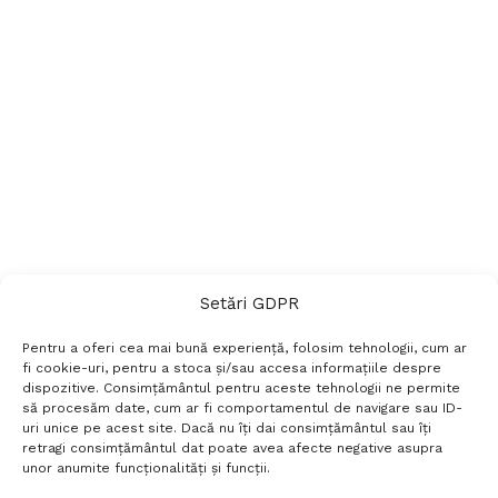
Setări GDPR
Pentru a oferi cea mai bună experiență, folosim tehnologii, cum ar
fi cookie-uri, pentru a stoca și/sau accesa informațiile despre
dispozitive. Consimțământul pentru aceste tehnologii ne permite
să procesăm date, cum ar fi comportamentul de navigare sau ID-
uri unice pe acest site. Dacă nu îți dai consimțământul sau îți
Termeni si conditii
Politică de confidențialitate
retragi consimțământul dat poate avea afecte negative asupra
Politica cookies
Setări GDPR
Contact
unor anumite funcționalități și funcții.