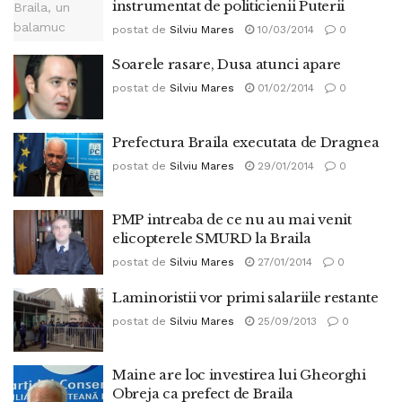
instrumentat de politicienii Puterii
postat de
Silviu Mares
10/03/2014
0
Soarele rasare, Dusa atunci apare
postat de
Silviu Mares
01/02/2014
0
Prefectura Braila executata de Dragnea
postat de
Silviu Mares
29/01/2014
0
PMP intreaba de ce nu au mai venit
elicopterele SMURD la Braila
postat de
Silviu Mares
27/01/2014
0
Laminoristii vor primi salariile restante
postat de
Silviu Mares
25/09/2013
0
Maine are loc investirea lui Gheorghi
Obreja ca prefect de Braila