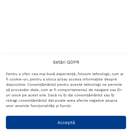
Setări GDPR
Pentru a oferi cea mai bună experiență, folosim tehnologii, cum ar
fi cookie-uri, pentru a stoca și/sau accesa informațiile despre
dispozitive. Consimțământul pentru aceste tehnologii ne permite
să procesăm date, cum ar fi comportamentul de navigare sau ID-
uri unice pe acest site. Dacă nu îți dai consimțământul sau îți
Termeni si conditii
Politică de confidențialitate
retragi consimțământul dat poate avea afecte negative asupra
Politica cookies
Setări GDPR
Contact
unor anumite funcționalități și funcții.
Telefon:
+40 788 760 194
Acceptă