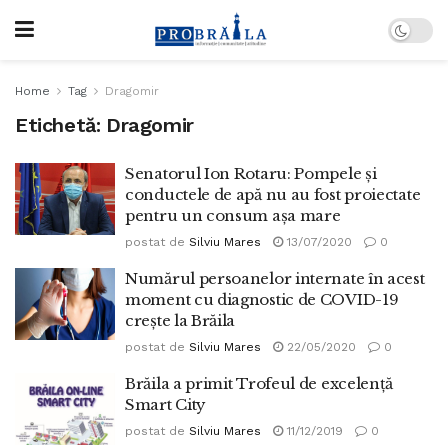
Home
Tag
Dragomir
Etichetă:
Dragomir
Senatorul Ion Rotaru: Pompele și
conductele de apă nu au fost proiectate
pentru un consum așa mare
postat de
Silviu Mares
13/07/2020
0
Numărul persoanelor internate în acest
moment cu diagnostic de COVID-19
crește la Brăila
postat de
Silviu Mares
22/05/2020
0
Brăila a primit Trofeul de excelență
Smart City
postat de
Silviu Mares
11/12/2019
0