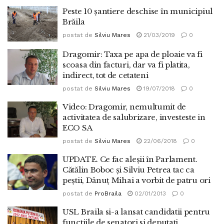
Peste 10 șantiere deschise în municipiul
Brăila
postat de
Silviu Mares
21/03/2019
0
Dragomir: Taxa pe apa de ploaie va fi
scoasa din facturi, dar va fi platita,
indirect, tot de cetateni
postat de
Silviu Mares
19/07/2018
0
Video: Dragomir, nemultumit de
activitatea de salubrizare, investeste in
ECO SA
postat de
Silviu Mares
22/06/2018
0
UPDATE. Ce fac aleșii în Parlament.
Cătălin Boboc și Silviu Petrea tac ca
peștii, Dănuț Mihai a vorbit de patru ori
postat de
ProBraila
02/01/2013
0
USL Braila si-a lansat candidatii pentru
functiile de senatori si deputati