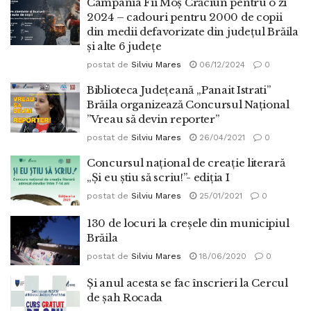
Campania Fii Moș Crăciun pentru o zi
2024 – cadouri pentru 2000 de copii
din medii defavorizate din județul Brăila
și alte 6 județe
postat de
Silviu Mares
06/12/2024
0
Biblioteca Judeţeană ,,Panait Istrati”
Brăila organizează Concursul Național
”Vreau să devin reporter”
postat de
Silviu Mares
26/04/2021
0
Concursul naţional de creaţie literară
„Şi eu ştiu să scriu!”- ediţia I
postat de
Silviu Mares
25/01/2021
0
130 de locuri la creșele din municipiul
Brăila
postat de
Silviu Mares
18/06/2020
0
Și anul acesta se fac înscrieri la Cercul
de șah Rocada