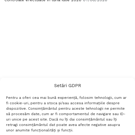
Setări GDPR
Pentru a oferi cea mai bună experiență, folosim tehnologii, cum ar
fi cookie-uri, pentru a stoca și/sau accesa informațiile despre
dispozitive. Consimțământul pentru aceste tehnologii ne permite
să procesăm date, cum ar fi comportamentul de navigare sau ID-
uri unice pe acest site. Dacă nu îți dai consimțământul sau îți
Termeni si conditii
Politică de confidențialitate
retragi consimțământul dat poate avea afecte negative asupra
Politica cookies
Setări GDPR
Contact
unor anumite funcționalități și funcții.