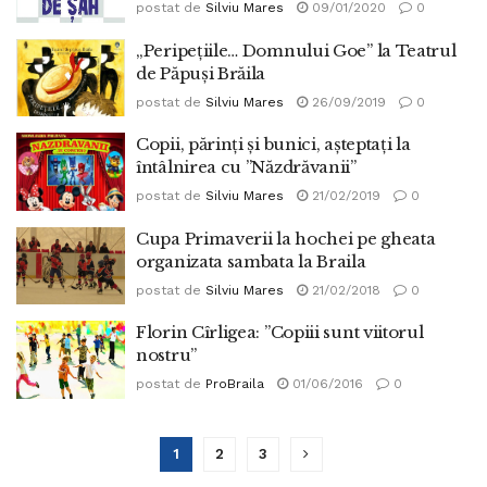
postat de
Silviu Mares
09/01/2020
0
„Peripețiile… Domnului Goe” la Teatrul
de Păpuși Brăila
postat de
Silviu Mares
26/09/2019
0
Copii, părinți și bunici, așteptați la
întâlnirea cu ”Năzdrăvanii”
postat de
Silviu Mares
21/02/2019
0
Cupa Primaverii la hochei pe gheata
organizata sambata la Braila
postat de
Silviu Mares
21/02/2018
0
Florin Cîrligea: ”Copiii sunt viitorul
nostru”
postat de
ProBraila
01/06/2016
0
1
2
3