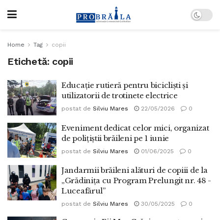
Home
Tag
copii
Etichetă:
copii
Educație rutieră pentru bicicliști și
utilizatorii de trotinete electrice
postat de
Silviu Mares
22/05/2026
0
Eveniment dedicat celor mici, organizat
de polițiștii brăileni pe 1 iunie
postat de
Silviu Mares
01/06/2025
0
Jandarmii brăileni alături de copiii de la
„Grădinița cu Program Prelungit nr. 48 -
Luceafărul”
postat de
Silviu Mares
30/05/2025
0