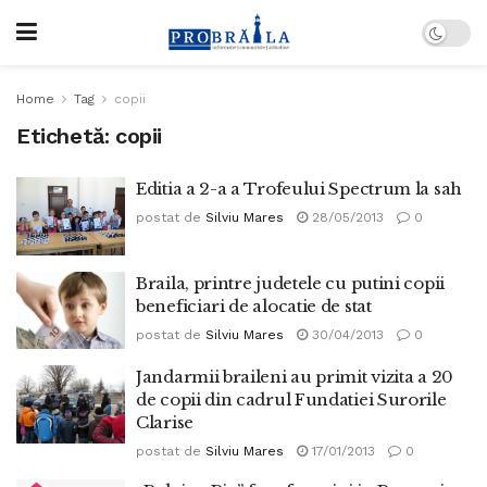
Home
Tag
copii
Etichetă:
copii
Editia a 2-a a Trofeului Spectrum la sah
postat de
Silviu Mares
28/05/2013
0
Braila, printre judetele cu putini copii
beneficiari de alocatie de stat
postat de
Silviu Mares
30/04/2013
0
Jandarmii braileni au primit vizita a 20
de copii din cadrul Fundatiei Surorile
Clarise
postat de
Silviu Mares
17/01/2013
0