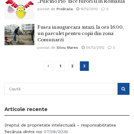
„Pulcino Pio” face furori si in Romania
postat de
ProBraila
14/12/2012
0
Fusea inaugureaza astazi, la ora 16:00,
un parculet pentru copii din zona
Comunarzi
postat de
Silviu Mares
05/12/2012
0
1
2
3
Articole recente
Dreptul de proprietate intelectuală – responsabilitatea
fiecăruia dintre noi
07/08/2026