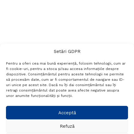
Setări GDPR
Pentru a oferi cea mai bună experiență, folosim tehnologii, cum ar
fi cookie-uri, pentru a stoca și/sau accesa informațiile despre
dispozitive. Consimțământul pentru aceste tehnologii ne permite
să procesăm date, cum ar fi comportamentul de navigare sau ID-
uri unice pe acest site. Dacă nu îți dai consimțământul sau îți
Termeni si conditii
Politică de confidențialitate
retragi consimțământul dat poate avea afecte negative asupra
Politica cookies
Setări GDPR
Contact
unor anumite funcționalități și funcții.
Telefon:
+40 788 760 194
Acceptă
Refuză
© Probr.ro 2022. Created by
I
MCreative.ro
.