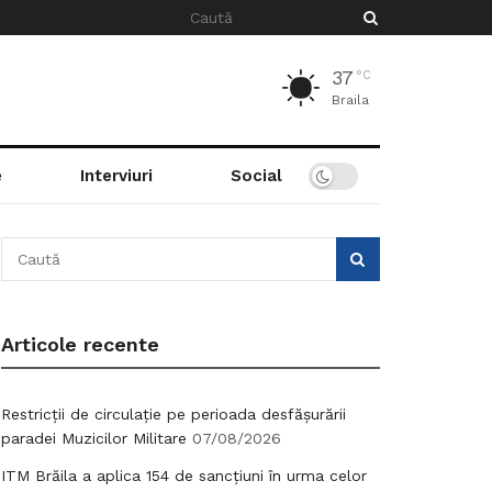
37
°C
Braila
e
Interviuri
Social
Articole recente
Restricții de circulație pe perioada desfășurării
paradei Muzicilor Militare
07/08/2026
ITM Brăila a aplica 154 de sancțiuni în urma celor