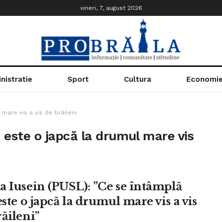
vineri, 7, august 2026
nistratie
Sport
Cultura
Economi
 mare vis a vis de brăileni
i este o japcă la drumul mare vis
a Iusein (PUSL): ”Ce se întâmplă
este o japcă la drumul mare vis a vis
răileni”