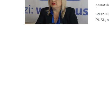
postat d
Laura Ius
PUSL, a 