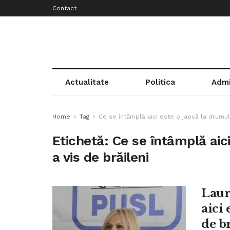
Contact
Actualitate
Politica
Admi
Home
Tag
Ce se întâmplă aici este o japcă la drumul
Etichetă:
Ce se întâmplă aic
a vis de brăileni
Laur
aici 
de b