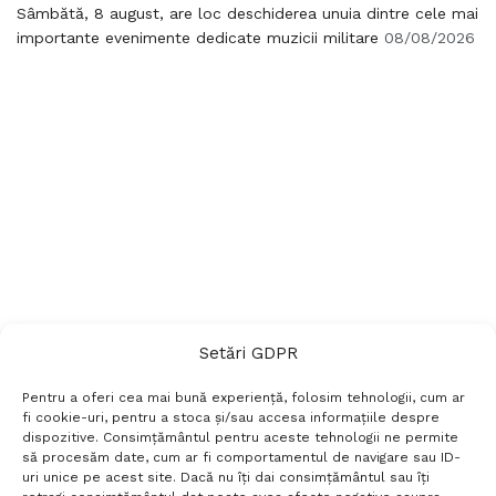
Sâmbătă, 8 august, are loc deschiderea unuia dintre cele mai
importante evenimente dedicate muzicii militare
08/08/2026
Setări GDPR
Pentru a oferi cea mai bună experiență, folosim tehnologii, cum ar
fi cookie-uri, pentru a stoca și/sau accesa informațiile despre
dispozitive. Consimțământul pentru aceste tehnologii ne permite
să procesăm date, cum ar fi comportamentul de navigare sau ID-
uri unice pe acest site. Dacă nu îți dai consimțământul sau îți
Termeni si conditii
Politică de confidențialitate