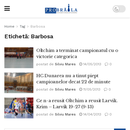
Home
Tag
Barbosa
Etichetă:
Barbosa
Oltchim a terminat campionatul cu o
victorie categorica
postat de
Silviu Mares
14/05/2013
0
HC Dunarea nu a tinut piept
campioanelor decat 22 de minute
postat de
Silviu Mares
11/05/2013
0
Ce n-a reusit Oltchim a reusit Larvik.
Krim – Larvik 19-27 (9-13)
postat de
Silviu Mares
14/04/2013
0