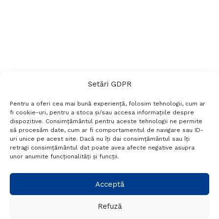
Setări GDPR
Pentru a oferi cea mai bună experiență, folosim tehnologii, cum ar
fi cookie-uri, pentru a stoca și/sau accesa informațiile despre
dispozitive. Consimțământul pentru aceste tehnologii ne permite
să procesăm date, cum ar fi comportamentul de navigare sau ID-
uri unice pe acest site. Dacă nu îți dai consimțământul sau îți
Termeni si conditii
Politică de confidențialitate
retragi consimțământul dat poate avea afecte negative asupra
Politica cookies
Setări GDPR
Contact
unor anumite funcționalități și funcții.
Telefon:
+40 788 760 194
Acceptă
Refuză
© Probr.ro 2022. Created by
I
MCreative.ro
.