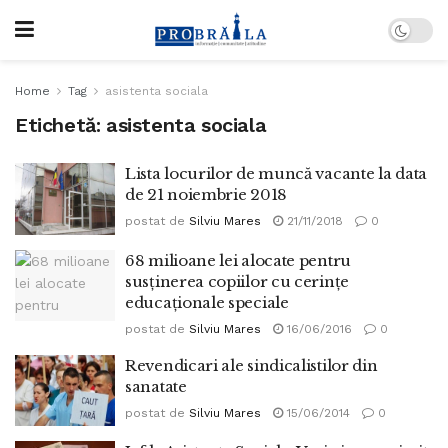
Home
Tag
asistenta sociala
Etichetă:
asistenta sociala
Lista locurilor de muncă vacante la data
de 21 noiembrie 2018
postat de
Silviu Mares
21/11/2018
0
68 milioane lei alocate pentru
susținerea copiilor cu cerințe
educaționale speciale
postat de
Silviu Mares
16/06/2016
0
Revendicari ale sindicalistilor din
sanatate
postat de
Silviu Mares
15/06/2014
0