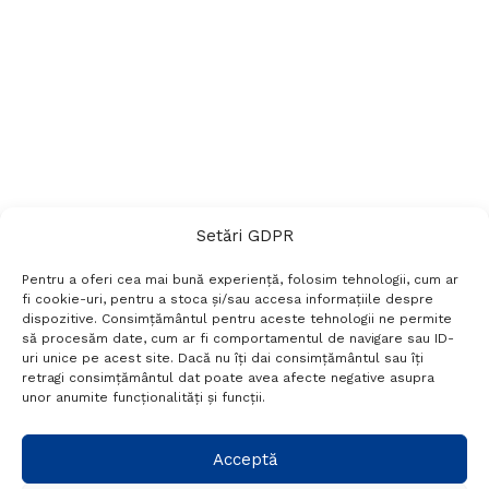
Setări GDPR
Pentru a oferi cea mai bună experiență, folosim tehnologii, cum ar
fi cookie-uri, pentru a stoca și/sau accesa informațiile despre
dispozitive. Consimțământul pentru aceste tehnologii ne permite
să procesăm date, cum ar fi comportamentul de navigare sau ID-
uri unice pe acest site. Dacă nu îți dai consimțământul sau îți
Termeni si conditii
Politică de confidențialitate
retragi consimțământul dat poate avea afecte negative asupra
Politica cookies
Setări GDPR
Contact
unor anumite funcționalități și funcții.
Telefon:
+40 788 760 194
Acceptă