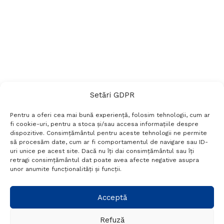
Setări GDPR
Pentru a oferi cea mai bună experiență, folosim tehnologii, cum ar
fi cookie-uri, pentru a stoca și/sau accesa informațiile despre
dispozitive. Consimțământul pentru aceste tehnologii ne permite
să procesăm date, cum ar fi comportamentul de navigare sau ID-
uri unice pe acest site. Dacă nu îți dai consimțământul sau îți
Termeni si conditii
Politică de confidențialitate
retragi consimțământul dat poate avea afecte negative asupra
Politica cookies
Setări GDPR
Contact
unor anumite funcționalități și funcții.
Telefon:
+40 788 760 194
Acceptă
Refuză