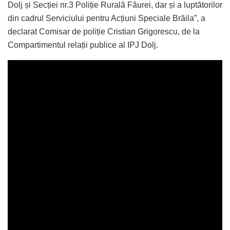
Dolj și Secției nr.3 Poliție Rurală Făurei, dar și a luptătorilor
din cadrul Serviciului pentru Acțiuni Speciale Brăila”, a
declarat Comisar de poliție Cristian Grigorescu, de la
Compartimentul relații publice al IPJ Dolj.