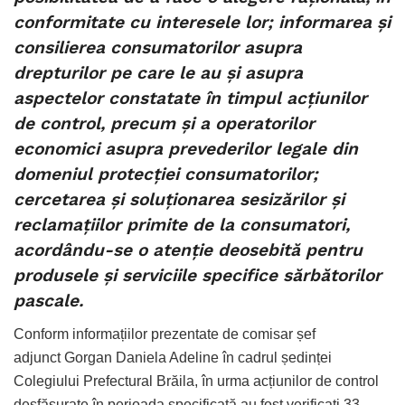
conformitate cu interesele lor; informarea şi
consilierea consumatorilor asupra
drepturilor pe care le au şi asupra
aspectelor constatate în timpul acţiunilor
de control, precum şi a operatorilor
economici asupra prevederilor legale din
domeniul protecţiei consumatorilor;
cercetarea şi soluționarea sesizărilor şi
reclamaţiilor primite de la consumatori,
acordându-se o atenţie deosebită pentru
produsele şi serviciile specifice sărbătorilor
pascale.
Conform informațiilor prezentate de comisar șef
adjunct Gorgan Daniela Adeline în cadrul ședinței
Colegiului Prefectural Brăila, în urma acțiunilor de control
desfășurate în perioada specificată au fost verificaţi 33