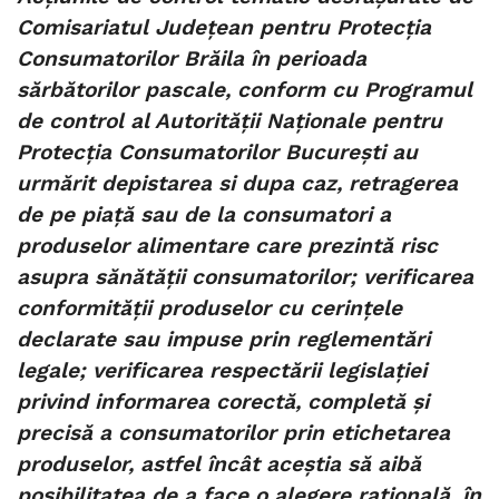
Comisariatul Judeţean pentru Protecţia
Consumatorilor Brăila în perioada
sărbătorilor pascale, conform cu Programul
de control al Autorităţii Naţionale pentru
Protecţia Consumatorilor Bucureşti au
urmărit depistarea si dupa caz, retragerea
de pe piaţă sau de la consumatori a
produselor alimentare care prezintă risc
asupra sănătăţii consumatorilor; verificarea
conformităţii produselor cu cerinţele
declarate sau impuse prin reglementări
legale; verificarea respectării legislaţiei
privind informarea corectă, completă şi
precisă a consumatorilor prin etichetarea
produselor, astfel încât aceştia să aibă
posibilitatea de a face o alegere raţională, în