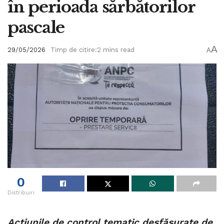
în perioada sărbătorilor
pascale
A
29/05/2026
Timp de citire:2 mins read
A
0
Distribuiri
Acţiunile de control tematic desfăşurate de