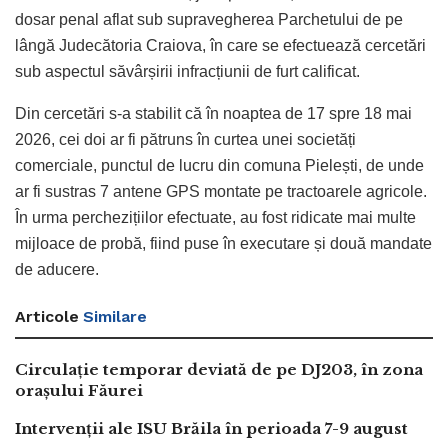
dosar penal aflat sub supravegherea Parchetului de pe
lângă Judecătoria Craiova, în care se efectuează cercetări
sub aspectul săvârșirii infracțiunii de furt calificat.
Din cercetări s-a stabilit că în noaptea de 17 spre 18 mai
2026, cei doi ar fi pătruns în curtea unei societăți
comerciale, punctul de lucru din comuna Pielești, de unde
ar fi sustras 7 antene GPS montate pe tractoarele agricole.
În urma perchezițiilor efectuate, au fost ridicate mai multe
mijloace de probă, fiind puse în executare și două mandate
de aducere.
Articole
Similare
Circulație temporar deviată de pe DJ203, în zona
orașului Făurei
Intervenții ale ISU Brăila în perioada 7-9 august