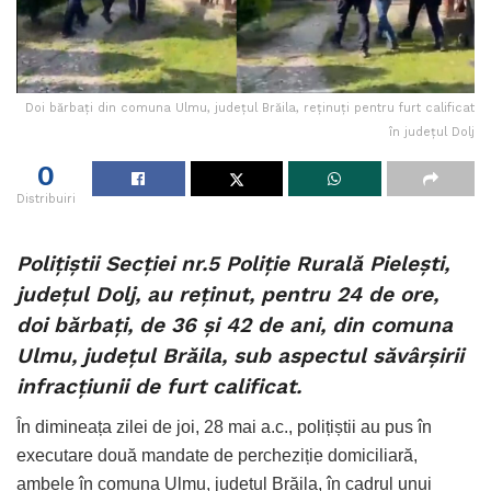
Doi bărbați din comuna Ulmu, județul Brăila, reținuți pentru furt calificat
în județul Dolj
0
Distribuiri
Polițiștii Secției nr.5 Poliție Rurală Pielești,
județul Dolj, au reținut, pentru 24 de ore,
doi bărbați, de 36 și 42 de ani, din comuna
Ulmu, județul Brăila, sub aspectul săvârșirii
infracțiunii de furt calificat.
În dimineața zilei de joi, 28 mai a.c., polițiștii au pus în
executare două mandate de percheziție domiciliară,
ambele în comuna Ulmu, județul Brăila, în cadrul unui