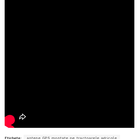
Etichete:
antene GPS montate pe tractoarele agricole