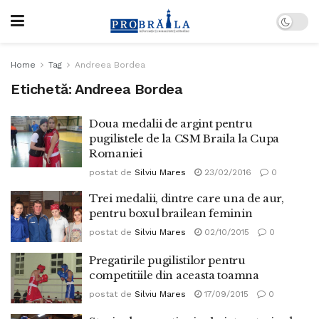
Home
Tag
Andreea Bordea
Etichetă:
Andreea Bordea
Doua medalii de argint pentru
pugilistele de la CSM Braila la Cupa
Romaniei
postat de
Silviu Mares
23/02/2016
0
Trei medalii, dintre care una de aur,
pentru boxul brailean feminin
postat de
Silviu Mares
02/10/2015
0
Pregatirile pugilistilor pentru
competitiile din aceasta toamna
postat de
Silviu Mares
17/09/2015
0