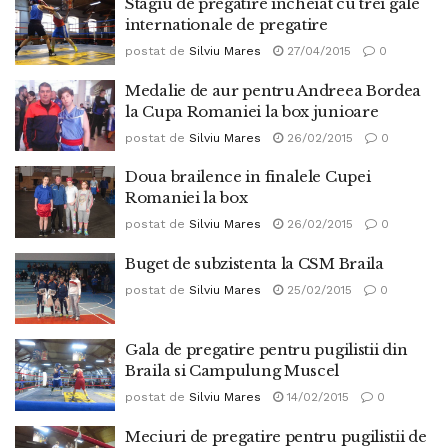
Stagiu de pregatire incheiat cu trei gale
internationale de pregatire
postat de
Silviu Mares
27/04/2015
0
Medalie de aur pentru Andreea Bordea
la Cupa Romaniei la box junioare
postat de
Silviu Mares
26/02/2015
0
Doua brailence in finalele Cupei
Romaniei la box
postat de
Silviu Mares
26/02/2015
0
Buget de subzistenta la CSM Braila
postat de
Silviu Mares
25/02/2015
0
Gala de pregatire pentru pugilistii din
Braila si Campulung Muscel
postat de
Silviu Mares
14/02/2015
0
Meciuri de pregatire pentru pugilistii de