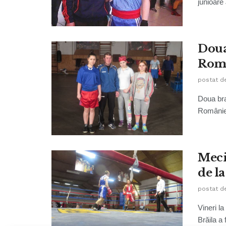
junioare
Doua
Roma
postat d
Doua bra
României
Meci
de l
postat d
Vineri l
Brăila a 