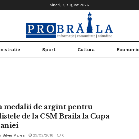
vineri, 7, august 2026
nistratie
Sport
Cultura
Economi
 medalii de argint pentru
listele de la CSM Braila la Cupa
aniei
e
Silviu Mares
23/02/2016
0