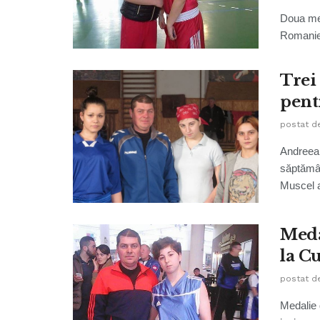
Doua med
Romaniei
Trei
pent
postat d
Andreea 
săptămân
Muscel a
Meda
la C
postat d
Medalie 