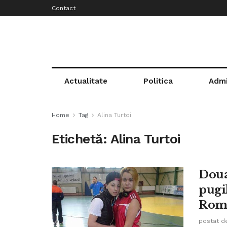
Contact
Actualitate
Politica
Admi
Home
Tag
Alina Turtoi
Etichetă:
Alina Turtoi
Doua
pugi
Rom
postat d