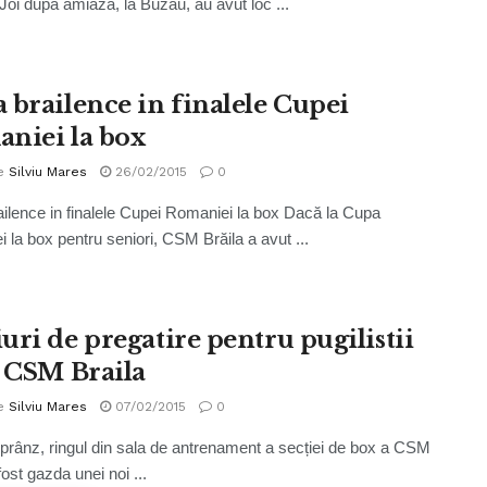
 Joi după amiază, la Buzău, au avut loc ...
 brailence in finalele Cupei
niei la box
e
Silviu Mares
26/02/2015
0
ilence in finalele Cupei Romaniei la box Dacă la Cupa
 la box pentru seniori, CSM Brăila a avut ...
uri de pregatire pentru pugilistii
a CSM Braila
e
Silviu Mares
07/02/2015
0
a prânz, ringul din sala de antrenament a secției de box a CSM
fost gazda unei noi ...