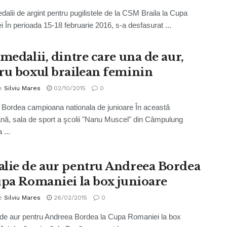
alii de argint pentru pugilistele de la CSM Braila la Cupa
 În perioada 15-18 februarie 2016, s-a desfasurat ...
 medalii, dintre care una de aur,
ru boxul brailean feminin
e
Silviu Mares
02/10/2015
0
Bordea campioana nationala de junioare În această
ă, sala de sport a şcolii "Nanu Muscel" din Câmpulung
 ...
lie de aur pentru Andreea Bordea
upa Romaniei la box junioare
e
Silviu Mares
26/02/2015
0
de aur pentru Andreea Bordea la Cupa Romaniei la box