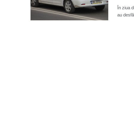
În ziua d
au desfăş