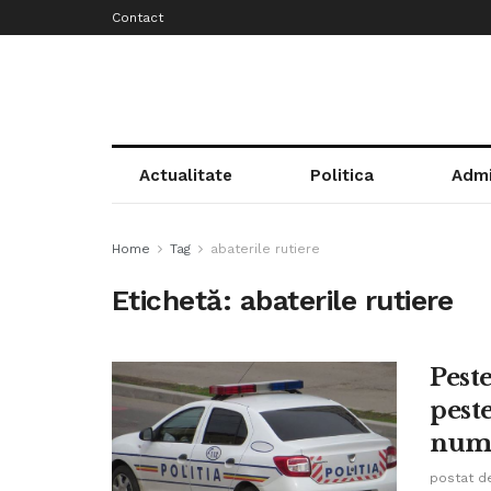
Contact
Actualitate
Politica
Admi
Home
Tag
abaterile rutiere
Etichetă:
abaterile rutiere
Peste
peste
numa
postat d