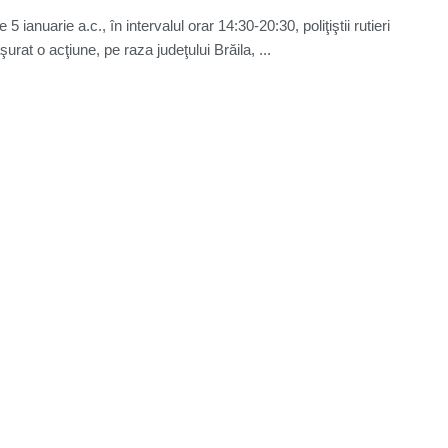
e 5 ianuarie a.c., în intervalul orar 14:30-20:30, poliţiştii rutieri
urat o acţiune, pe raza judeţului Brăila, ...