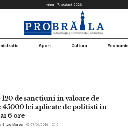
vineri, 7, august 2026
nistratie
Sport
Cultura
Economi
 120 de sanctiuni in valoare de
 45000 lei aplicate de politisti in
i 6 ore
e
Silviu Mares
07/01/2018
0