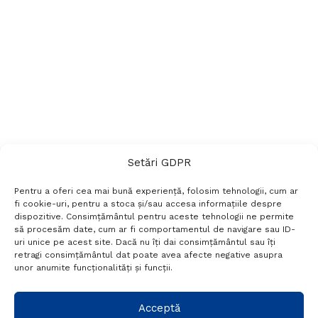
Setări GDPR
Pentru a oferi cea mai bună experiență, folosim tehnologii, cum ar
fi cookie-uri, pentru a stoca și/sau accesa informațiile despre
dispozitive. Consimțământul pentru aceste tehnologii ne permite
să procesăm date, cum ar fi comportamentul de navigare sau ID-
uri unice pe acest site. Dacă nu îți dai consimțământul sau îți
Termeni si conditii
Politică de confidențialitate
retragi consimțământul dat poate avea afecte negative asupra
Politica cookies
Setări GDPR
Contact
unor anumite funcționalități și funcții.
Telefon:
+40 788 760 194
Acceptă