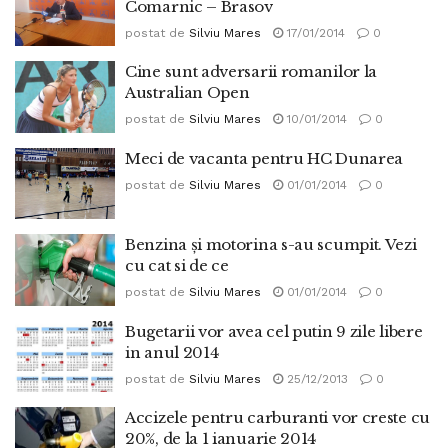
Comarnic – Brasov
postat de
Silviu Mares
17/01/2014
0
Cine sunt adversarii romanilor la
Australian Open
postat de
Silviu Mares
10/01/2014
0
Meci de vacanta pentru HC Dunarea
postat de
Silviu Mares
01/01/2014
0
Benzina şi motorina s-au scumpit. Vezi
cu cat si de ce
postat de
Silviu Mares
01/01/2014
0
Bugetarii vor avea cel putin 9 zile libere
in anul 2014
postat de
Silviu Mares
25/12/2013
0
Accizele pentru carburanti vor creste cu
20%, de la 1 ianuarie 2014