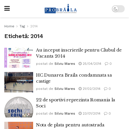
Home
Tag
2014
Etichetă:
2014
Au inceput inscrierile pentru Clubul de
Vacanta 2014
postat de
Silviu Mares
25/04/2014
0
HC Dunarea Braila condamnata sa
castige
postat de
Silviu Mares
21/02/2014
0
22 de sportivi reprezinta Romania la
Soci
postat de
Silviu Mares
23/01/2014
0
Nota de plata pentru autostrada