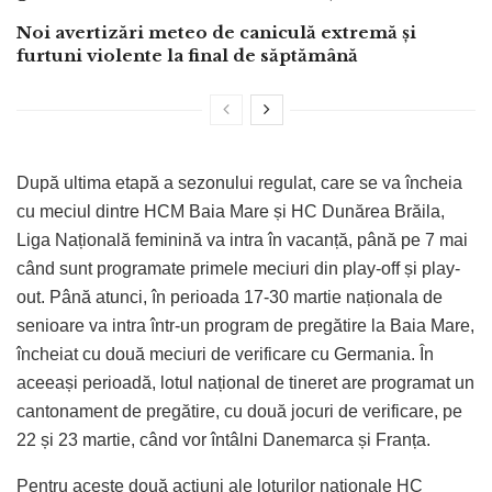
Noi avertizări meteo de caniculă extremă și
furtuni violente la final de săptămână
După ultima etapă a sezonului regulat, care se va încheia
cu meciul dintre HCM Baia Mare și HC Dunărea Brăila,
Liga Națională feminină va intra în vacanță, până pe 7 mai
când sunt programate primele meciuri din play-off și play-
out. Până atunci, în perioada 17-30 martie naționala de
senioare va intra într-un program de pregătire la Baia Mare,
încheiat cu două meciuri de verificare cu Germania. În
aceeași perioadă, lotul național de tineret are programat un
cantonament de pregătire, cu două jocuri de verificare, pe
22 și 23 martie, când vor întâlni Danemarca și Franța.
Pentru aceste două acțiuni ale loturilor naționale HC