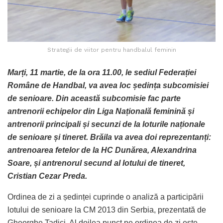
Strategii de viitor pentru handbalul feminin
Marți, 11 martie, de la ora 11.00, le sediul Federației
Române de Handbal, va avea loc ședința subcomisiei
de senioare. Din această subcomisie fac parte
antrenorii echipelor din Liga Națională feminină și
antrenorii principali și secunzi de la loturile naționale
de senioare și tineret. Brăila va avea doi reprezentanți:
antrenoarea fetelor de la HC Dunărea, Alexandrina
Soare, și antrenorul secund al lotului de tineret,
Cristian Cezar Preda.
Ordinea de zi a ședinței cuprinde o analiză a participării
lotului de senioare la CM 2013 din Serbia, prezentată de
Gheorghe Tadici. Al doilea punct pe ordinea de zi este