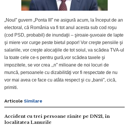
„Noul” guvern „Ponta III” ne asigură acum, la început de an
electoral, că România va fi tot anul acesta sub cod roşu
(cod PSD, probabil) de inundaţii – şiroaie-şuvoaie de lapte
şi miere vor curge peste bietul popor! Vor creşte pensiile şi
salariile, vor creşte alocaţiile de tot soiul, va scădea TVA-ul
la toate cele ce-s pentru gură,vor scădea taxele şi
impozitele, se vor crea ,,n” milioane de noi locuri de
muncă, persoanele cu dizabilităţi vor fi respectate de nu
vor mai avea ce face cu atâta respect şi cu „banii”, cică,
primiti.
Articole
Similare
Accident cu trei persoane rănite pe DN21, în
localitatea Lanurile