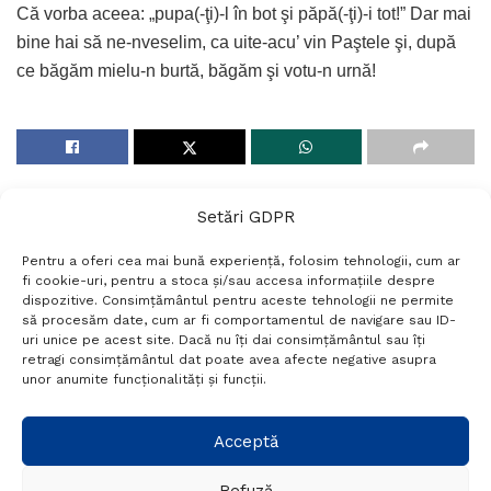
Că vorba aceea: „pupa(-ţi)-l în bot şi păpă(-ţi)-i tot!” Dar mai
bine hai să ne-nveselim, ca uite-acu’ vin Paştele şi, după
ce băgăm mielu-n burtă, băgăm şi votu-n urnă!
Setări GDPR
Pentru a oferi cea mai bună experiență, folosim tehnologii, cum ar
fi cookie-uri, pentru a stoca și/sau accesa informațiile despre
dispozitive. Consimțământul pentru aceste tehnologii ne permite
să procesăm date, cum ar fi comportamentul de navigare sau ID-
uri unice pe acest site. Dacă nu îți dai consimțământul sau îți
Termeni si conditii
Politică de confidențialitate
retragi consimțământul dat poate avea afecte negative asupra
Politica cookies
Setări GDPR
Contact
unor anumite funcționalități și funcții.
Acceptă
Telefon:
+40 788 760 194
Refuză