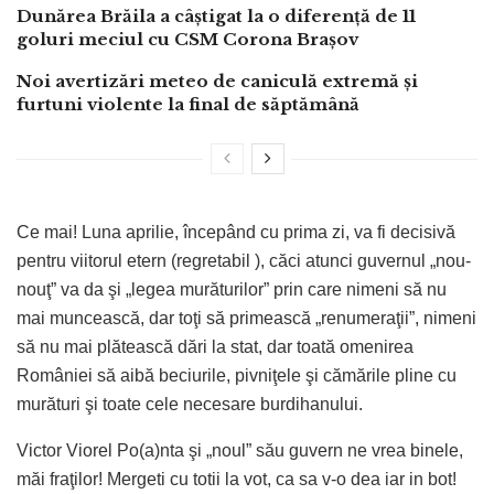
Dunărea Brăila a câștigat la o diferență de 11
goluri meciul cu CSM Corona Brașov
Noi avertizări meteo de caniculă extremă și
furtuni violente la final de săptămână
Ce mai! Luna aprilie, începând cu prima zi, va fi decisivă
pentru viitorul etern (regretabil ), căci atunci guvernul „nou-
nouţ” va da şi „legea murăturilor” prin care nimeni să nu
mai muncească, dar toţi să primească „renumeraţii”, nimeni
să nu mai plătească dări la stat, dar toată omenirea
României să aibă beciurile, pivniţele şi cămările pline cu
murături şi toate cele necesare burdihanului.
Victor Viorel Po(a)nta şi „noul” său guvern ne vrea binele,
măi fraţilor! Mergeti cu totii la vot, ca sa v-o dea iar in bot!