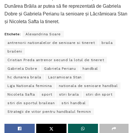
Dunărea Brăila ar putea să fie reprezentată de Gabriela
Dobre și Gabriela Perianu la senioare și Lăcrămioara Stan
și Nicoleta Safta la tineret.
Etichete:
Alexandrina Soare
antrenorii nationalelor de senioare si tineret
braila
braileni
Cristian Preda antrenor secund la lotul de tineret
Gabriela Dobre
Gabriela Perianu
handbal
hc dunarea braila
Lacramioara Stan
Liga Nationala feminina
nationala de senioare handbal
Nicoleta Safta
sport
stiri braila
stiri din sport
stiri din sportul brailean
stiri handbal
Strategii de viitor pentru handbalul feminin