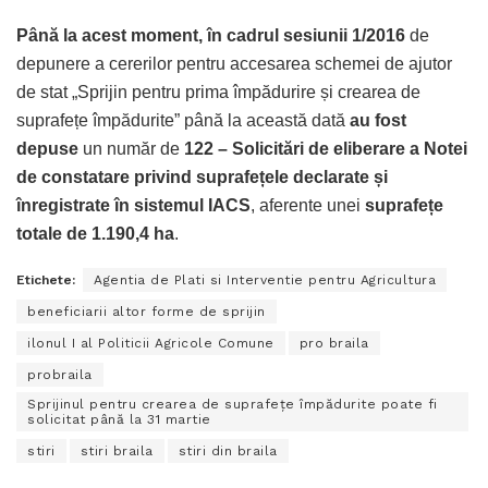
Până la acest moment, în cadrul sesiunii 1/2016
de
depunere a cererilor pentru accesarea schemei de ajutor
de stat „Sprijin pentru prima împădurire și crearea de
suprafețe împădurite” până la această dată
au fost
depuse
un număr de
122 – Solicitări de eliberare a Notei
de constatare privind suprafețele declarate și
înregistrate în sistemul IACS
, aferente unei
suprafețe
totale de 1.190,4 ha
.
Etichete:
Agentia de Plati si Interventie pentru Agricultura
beneficiarii altor forme de sprijin
ilonul I al Politicii Agricole Comune
pro braila
probraila
Sprijinul pentru crearea de suprafeţe împădurite poate fi
solicitat până la 31 martie
stiri
stiri braila
stiri din braila