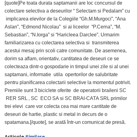
[quote]Pe toata durata saptamanii are loc concursul de
colectare selectiva a deseurilor “ Selectam si Pedalam” cu
implicarea elevilor de la Colegiile “Gh.M.Murgoci”, “Ana
Aslan”, “Edmond Nicolau” si ai liceelor “P.Cerna”, “M.
Sebastian”, “N.Iorga” si “Haricleea Darclee”. Urmarim
familiarizarea cu colectarea selectiva si transmiterea
acestui mesaj prin scoli catre comunitate. De asemenea,
dorim sa aflam, orientativ, cantitatea de deseuri ce se
colecteaza dintr-o gospodarie in timpul unei zile si al unei
saptamani, informatie utila opertorilor de salubritate
pentru planificarea colectarii selective la momentul potrivit.
Premiile sunt 3 biciclete oferite de operatorii braileni SC
RER SRL , SC ECO SA si SC BRAI-CATA SRL primilor
trei elevi care vor colecta cea mai mare cantitate de
deseuri de hartie, plastic si metal in decurs de o
spatamana.[/quote], se arată într-un comunicat de presă.
Articole
Similare