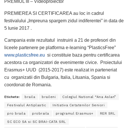
PREMIUL III – Videoproiector
PREMIEREA SI CERTIFICAREA au loc in cadrul
festivalului „Impreuna spargem zidul indiferentei” in data de
5 Iunie 2017 .
Campania este rezultatul instruirii a 21 de profesori din
liceele partenere pe platforma e-learning “PlasticsFree”
www.plasticsfree.eu
si constituie baza pentru certificarea
acestora ca organizatori de evenimente civice. Proiectului
Erasmus+ UUD (2015-2017) este realizat in parteneriat
cu organizatii din Bulgaria, Italia, Lituania, Spania si
coordonat de Romania.
Etichete:
braila
braileni
Colegiul National “Ana Aslan”
Festivalul Antiplastic
Initiativa Cetatenilor Seniori
pro braila
probraila
programul Erasmus+
RER SRL
SC ECO SA si SC BRAI-CATA SRL