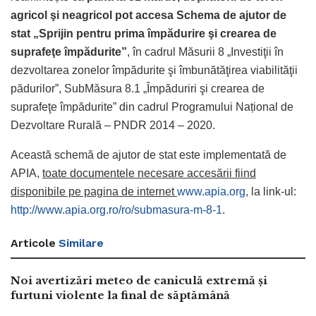
agricol şi neagricol pot accesa Schema de ajutor de
stat „Sprijin pentru prima împădurire şi crearea de
suprafeţe împădurite”
, în cadrul Măsurii 8 „Investiţii în
dezvoltarea zonelor împădurite şi îmbunătăţirea viabilităţii
pădurilor”, SubMăsura 8.1 „Împăduriri şi crearea de
suprafeţe împădurite” din cadrul Programului Național de
Dezvoltare Rurală – PNDR 2014 – 2020.
Această schemă de ajutor de stat este implementată de
APIA,
toate documentele necesare accesării
fiind
disponibile pe pagina de internet
www.apia.org
, la link-ul:
http://www.apia.org.ro/ro/submasura-m-8-1
.
Articole
Similare
Noi avertizări meteo de caniculă extremă și
furtuni violente la final de săptămână