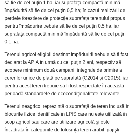
să fie de cel puţin 1 ha, iar suprafaţa compactă minimă
împădurită să fie de cel puţin 0,5 ha; în cazul realizării de
perdele forestiere de protecţie suprafața terenului propus
pentru împădurire trebuie să fie de cel puţin 0,5 ha, iar
suprafaţa compactă minimă împădurită să fie de cel puţin
0,1 ha.
Terenul agricol eligibil destinat împăduririi trebuie să fi fost
declarat la APIA în urmă cu cel puţin 2 ani, respectiv să
acopere minimum două campanii integrale de primire a
cererilor unice de plată pe suprafață (C2014 și C2015), iar
pentru acest teren trebuie să fi fost respectate în această
perioadă standardele de ecocondiţionalitate relevante.
Terenul neagricol reprezintă o suprafaţă de teren inclusă în
blocurile fizice identificate în LPIS care nu este utilizată în
scop agricol sau care are utilizare agricolă şi este
încadrată în categoriile de folosinţă teren arabil, pajişti