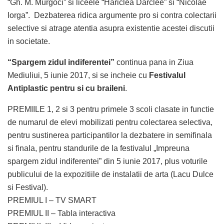
“Gh. M. Murgoci” si liceele “Hariclea Darclee” si “Nicolae
Iorga”. Dezbaterea ridica argumente pro si contra colectarii
selective si atrage atentia asupra existentie acestei discutii
in societate.
“Spargem zidul indiferentei”
continua pana in Ziua
Mediuliui, 5 iunie 2017, si se incheie cu
Festivalul
Antiplastic pentru si cu braileni
.
PREMIILE 1, 2 si 3 pentru primele 3 scoli clasate in functie
de numarul de elevi mobilizati pentru colectarea selectiva,
pentru sustinerea participantilor la dezbatere in semifinala
si finala, pentru standurile de la festivalul „Impreuna
spargem zidul indiferentei” din 5 iunie 2017, plus voturile
publicului de la expozitiile de instalatii de arta (Lacu Dulce
si Festival).
PREMIUL I – TV SMART
PREMIUL II – Tabla interactiva