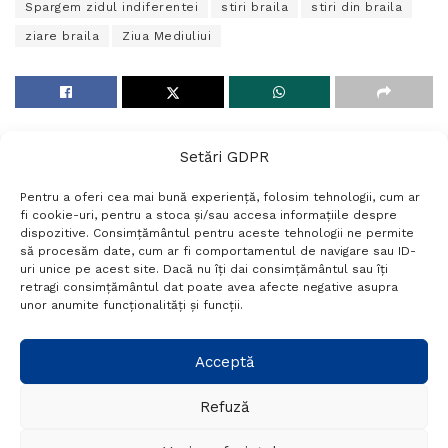
Spargem zidul indiferentei
stiri braila
stiri din braila
ziare braila
Ziua Mediuliui
Setări GDPR
Pentru a oferi cea mai bună experiență, folosim tehnologii, cum ar
fi cookie-uri, pentru a stoca și/sau accesa informațiile despre
dispozitive. Consimțământul pentru aceste tehnologii ne permite
să procesăm date, cum ar fi comportamentul de navigare sau ID-
uri unice pe acest site. Dacă nu îți dai consimțământul sau îți
Termeni si conditii
Politică de confidențialitate
retragi consimțământul dat poate avea afecte negative asupra
Politica cookies
Setări GDPR
Contact
unor anumite funcționalități și funcții.
Telefon:
+40 788 760 194
Acceptă
Refuză
© Probr.ro 2022. Created by
I
MCreative.ro
.