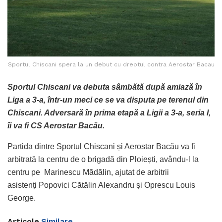
Sportul Chiscani spera la un debut cu dreptul contra Aerostar Bacau
Sportul Chiscani va debuta sâmbătă după amiază în
Liga a 3-a, într-un meci ce se va disputa pe terenul din
Chiscani. Adversară în prima etapă a Ligii a 3-a, seria I,
îi va fi CS Aerostar Bacău.
Partida dintre Sportul Chiscani și Aerostar Bacău va fi
arbitrată la centru de o brigadă din Ploiești, avându-l la
centru pe Marinescu Mădălin, ajutat de arbitrii
asistenți Popovici Cătălin Alexandru și Oprescu Louis
George.
Articole
Similare