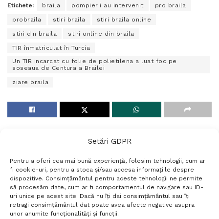
Etichete:
braila
pompierii au intervenit
pro braila
probraila
stiri braila
stiri braila online
stiri din braila
stiri online din braila
TIR înmatriculat în Turcia
Un TIR incarcat cu folie de polietilena a luat foc pe
soseaua de Centura a Brailei
ziare braila
Setări GDPR
Pentru a oferi cea mai bună experiență, folosim tehnologii, cum ar
fi cookie-uri, pentru a stoca și/sau accesa informațiile despre
dispozitive. Consimțământul pentru aceste tehnologii ne permite
să procesăm date, cum ar fi comportamentul de navigare sau ID-
uri unice pe acest site. Dacă nu îți dai consimțământul sau îți
Termeni si conditii
Politică de confidențialitate
retragi consimțământul dat poate avea afecte negative asupra
Politica cookies
Setări GDPR
Contact
unor anumite funcționalități și funcții.