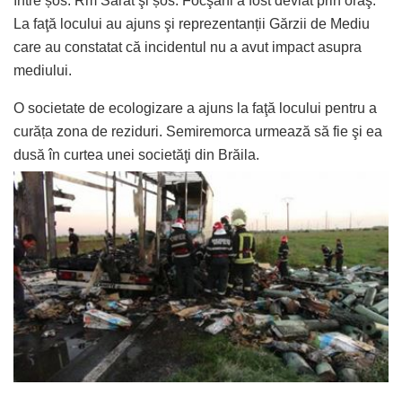
între șos. Rm Sărat şi șos. Focşani a fost deviat prin oraş.
La faţă locului au ajuns şi reprezentanții Gărzii de Mediu
care au constatat că incidentul nu a avut impact asupra
mediului.
O societate de ecologizare a ajuns la faţă locului pentru a
curăța zona de reziduri. Semiremorca urmează să fie şi ea
dusă în curtea unei societăţi din Brăila.