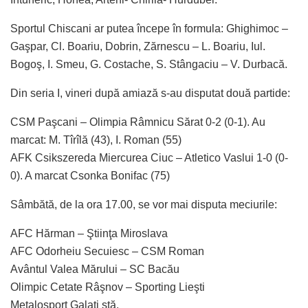
Sportul Chiscani ar putea începe în formula: Ghighimoc –
Gaşpar, Cl. Boariu, Dobrin, Zărnescu – L. Boariu, Iul.
Bogoş, I. Smeu, G. Costache, S. Stângaciu – V. Durbacă.
Din seria I, vineri după amiază s-au disputat două partide:
CSM Paşcani – Olimpia Râmnicu Sărat 0-2 (0-1). Au
marcat: M. Tîrîlă (43), I. Roman (55)
AFK Csikszereda Miercurea Ciuc – Atletico Vaslui 1-0 (0-
0). A marcat Csonka Bonifac (75)
Sâmbătă, de la ora 17.00, se vor mai disputa meciurile:
AFC Hărman – Ştiinţa Miroslava
AFC Odorheiu Secuiesc – CSM Roman
Avântul Valea Mărului – SC Bacău
Olimpic Cetate Râşnov – Sporting Lieşti
Metalosport Galaţi stă.