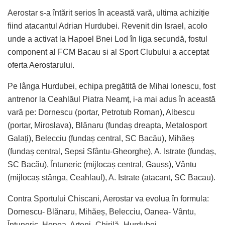
Aerostar s-a întărit serios în această vară, ultima achiziție
fiind atacantul Adrian Hurdubei. Revenit din Israel, acolo
unde a activat la Hapoel Bnei Lod în liga secundă, fostul
component al FCM Bacau si al Sport Clubului a acceptat
oferta Aerostarului.
Pe lânga Hurdubei, echipa pregătită de Mihai Ionescu, fost
antrenor la Ceahlăul Piatra Neamț, i-a mai adus în această
vară pe: Dornescu (portar, Petrotub Roman), Albescu
(portar, Miroslava), Blănaru (fundaș dreapta, Metalosport
Galați), Belecciu (fundaș central, SC Bacău), Mihăeș
(fundaș central, Sepsi Sfântu-Gheorghe), A. Istrate (fundaș,
SC Bacău), Întuneric (mijlocaș central, Gauss), Vântu
(mijlocaș stânga, Ceahlaul), A. Istrate (atacant, SC Bacau).
Contra Sportului Chiscani, Aerostar va evolua în formula:
Dornescu- Blănaru, Mihăeș, Belecciu, Oanea- Vântu,
Întuneric, Honea, Arteni- Chirilă- Hurdubei.