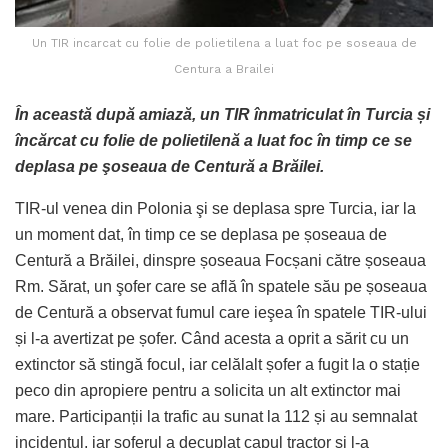
Un TIR incarcat cu folie de polietilena a luat foc pe soseaua de
Centura a Brailei
În această după amiază, un TIR înmatriculat în Turcia și
încărcat cu folie de polietilenă a luat foc în timp ce se
deplasa pe şoseaua de Centură a Brăilei.
TIR-ul venea din Polonia şi se deplasa spre Turcia, iar la
un moment dat, în timp ce se deplasa pe șoseaua de
Centură a Brăilei, dinspre șoseaua Focșani către șoseaua
Rm. Sărat, un şofer care se află în spatele său pe șoseaua
de Centură a observat fumul care ieşea în spatele TIR-ului
și l-a avertizat pe șofer. Când acesta a oprit a sărit cu un
extinctor să stingă focul, iar celălalt șofer a fugit la o stație
peco din apropiere pentru a solicita un alt extinctor mai
mare. Participanții la trafic au sunat la 112 și au semnalat
incidentul, iar șoferul a decuplat capul tractor şi l-a