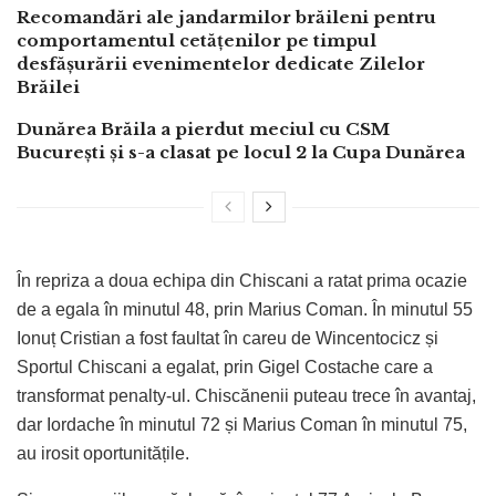
Recomandări ale jandarmilor brăileni pentru
comportamentul cetățenilor pe timpul
desfășurării evenimentelor dedicate Zilelor
Brăilei
Dunărea Brăila a pierdut meciul cu CSM
București și s-a clasat pe locul 2 la Cupa Dunărea
În repriza a doua echipa din Chiscani a ratat prima ocazie
de a egala în minutul 48, prin Marius Coman. În minutul 55
Ionuț Cristian a fost faultat în careu de Wincentocicz și
Sportul Chiscani a egalat, prin Gigel Costache care a
transformat penalty-ul. Chiscănenii puteau trece în avantaj,
dar Iordache în minutul 72 și Marius Coman în minutul 75,
au irosit oportunitățile.