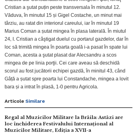
Cristian a şutat puțin peste transversala în minutul 12.
Văduva, în minutul 15 și Gigel Costache, un minut mai
târziu, au ratat din interiorul careului, iar în minutul 19
Marius Coman a șutat mingea în plasa laterală. În miutul
24, I. Cristian a câştigat duelul cu portarul gazdelor, dar în
loc să trimită mingea în poarta goală i-a pasat în spate lui
Coman, acesta a şutat plasat dar Alecsandru a scos
mingea de pe linia porţii. Cei care aveau să deschidă
scorul au fost jucătorii echipei gazdă, în minitul 43, când
Gâță a șutat spre poarta lui Constandache, mingea a lovit
bara și a intrat în plasă, 1-0 pentru Agricola.
Articole
Similare
Regal al Muzicilor Militare la Brăila: Astăzi are
loc închiderea Festivalului Internațional al
Muzicilor Militare, Ediția a XVII-a