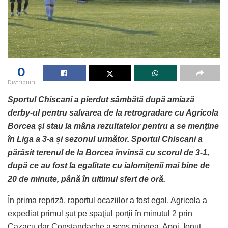
0
Distribuiri
Sportul Chiscani a pierdut sâmbătă după amiază
derby-ul pentru salvarea de la retrogradare cu Agricola
Borcea și stau la mâna rezultatelor pentru a se menține
în Liga a 3-a și sezonul următor. Sportul Chiscani a
părăsit terenul de la Borcea învinsă cu scorul de 3-1,
după ce au fost la egalitate cu ialomițenii mai bine de
20 de minute, până în ultimul sfert de oră.
În prima repriză, raportul ocaziilor a fost egal, Agricola a
expediat primul şut pe spaţiul porţii în minutul 2 prin
Cazacu dar Constandache a scos mingea. Apoi, Ionuţ