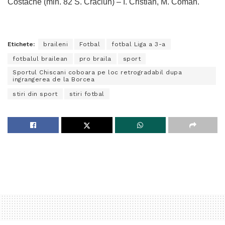
Costache (min. 82 S. Crăciun) – I. Cristian, M. Coman.
Etichete:
braileni
Fotbal
fotbal Liga a 3-a
fotbalul brailean
pro braila
sport
Sportul Chiscani coboara pe loc retrogradabil dupa
ingrangerea de la Borcea
stiri din sport
stiri fotbal