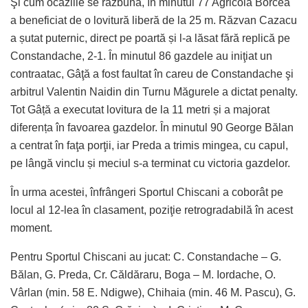
Şi cum ocaziile se răzbună, în minutul 77 Agricola Borcea
a beneficiat de o lovitură liberă de la 25 m. Răzvan Cazacu
a șutat puternic, direct pe poartă și l-a lăsat fără replică pe
Constandache, 2-1. În minutul 86 gazdele au iniţiat un
contraatac, Gâţă a fost faultat în careu de Constandache şi
arbitrul Valentin Naidin din Turnu Măgurele a dictat penalty.
Tot Gâță a executat lovitura de la 11 metri și a majorat
diferența în favoarea gazdelor. În minutul 90 George Bălan
a centrat în faţa porţii, iar Preda a trimis mingea, cu capul,
pe lângă vinclu și meciul s-a terminat cu victoria gazdelor.
În urma acestei, înfrângeri Sportul Chiscani a coborât pe
locul al 12-lea în clasament, poziţie retrogradabilă în acest
moment.
Pentru Sportul Chiscani au jucat: C. Constandache – G.
Bălan, G. Preda, Cr. Căldăraru, Boga – M. Iordache, O.
Vârlan (min. 58 E. Ndigwe), Chihaia (min. 46 M. Pascu), G.