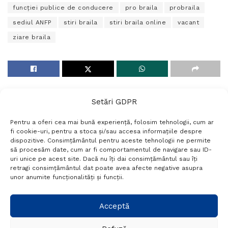
funcţiei publice de conducere
pro braila
probraila
sediul ANFP
stiri braila
stiri braila online
vacant
ziare braila
Setări GDPR
Pentru a oferi cea mai bună experiență, folosim tehnologii, cum ar
fi cookie-uri, pentru a stoca și/sau accesa informațiile despre
dispozitive. Consimțământul pentru aceste tehnologii ne permite
să procesăm date, cum ar fi comportamentul de navigare sau ID-
uri unice pe acest site. Dacă nu îți dai consimțământul sau îți
Termeni si conditii
Politică de confidențialitate
retragi consimțământul dat poate avea afecte negative asupra
Politica cookies
Setări GDPR
Contact
unor anumite funcționalități și funcții.
Telefon:
+40 788 760 194
Acceptă