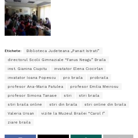
Etichete:
Biblioteca Judeteana „Panait Istrati”
directorul Scolii Gimnaziale “Fanus Neagu” Braila
inst. Gianina Ciupitu
invatator Elena Ciocirlan
invatator Ioana Popescu
pro braila
probraila
profesor Ana-Maria Patulea
profesor Emilia Meirosu
profesor Simona Tanase
stiri
stiri braila
stiri braila online
stiri din braila
stiri online din braila
Valeria Ursan
vizite la Muzeul Brailei “Carol I”
ziare braila