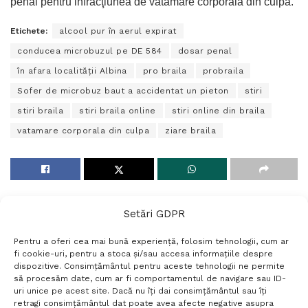
penal pentru infracţiunea de vătămare corporală din culpă.
Etichete:
alcool pur în aerul expirat
conducea microbuzul pe DE 584
dosar penal
în afara localităţii Albina
pro braila
probraila
Sofer de microbuz baut a accidentat un pieton
stiri
stiri braila
stiri braila online
stiri online din braila
vatamare corporala din culpa
ziare braila
Setări GDPR
Pentru a oferi cea mai bună experiență, folosim tehnologii, cum ar
fi cookie-uri, pentru a stoca și/sau accesa informațiile despre
dispozitive. Consimțământul pentru aceste tehnologii ne permite
să procesăm date, cum ar fi comportamentul de navigare sau ID-
uri unice pe acest site. Dacă nu îți dai consimțământul sau îți
Termeni si conditii
Politică de confidențialitate
retragi consimțământul dat poate avea afecte negative asupra