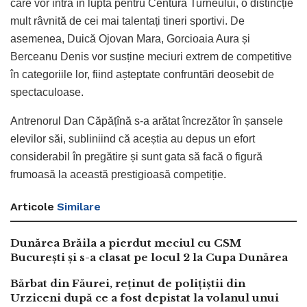
care vor intra în lupta pentru Centura Turneului, o distincție
mult râvnită de cei mai talentați tineri sportivi. De
asemenea, Duică Ojovan Mara, Gorcioaia Aura și
Berceanu Denis vor susține meciuri extrem de competitive
în categoriile lor, fiind așteptate confruntări deosebit de
spectaculoase.
Antrenorul Dan Căpățînă s-a arătat încrezător în șansele
elevilor săi, subliniind că aceștia au depus un efort
considerabil în pregătire și sunt gata să facă o figură
frumoasă la această prestigioasă competiție.
Articole
Similare
Dunărea Brăila a pierdut meciul cu CSM
București și s-a clasat pe locul 2 la Cupa Dunărea
Bărbat din Făurei, reținut de polițiștii din
Urziceni după ce a fost depistat la volanul unui