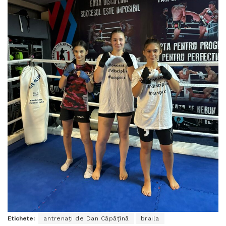
Etichete:
antrenați de Dan Căpățînă
braila