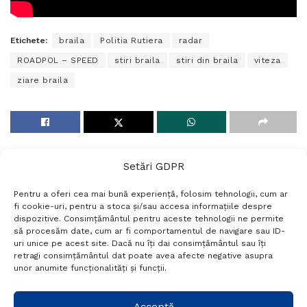
Etichete:
braila
Politia Rutiera
radar
ROADPOL – SPEED
stiri braila
stiri din braila
viteza
ziare braila
Setări GDPR
Pentru a oferi cea mai bună experiență, folosim tehnologii, cum ar
fi cookie-uri, pentru a stoca și/sau accesa informațiile despre
dispozitive. Consimțământul pentru aceste tehnologii ne permite
să procesăm date, cum ar fi comportamentul de navigare sau ID-
uri unice pe acest site. Dacă nu îți dai consimțământul sau îți
Termeni si conditii
Politică de confidențialitate
retragi consimțământul dat poate avea afecte negative asupra
Politica cookies
Setări GDPR
Contact
unor anumite funcționalități și funcții.
Telefon:
+40 788 760 194
Acceptă