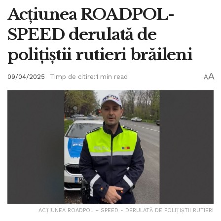
Acțiunea ROADPOL-
SPEED derulată de
polițiștii rutieri brăileni
A
09/04/2025
Timp de citire:1 min read
A
ACȚIUNEA ROADPOL – SPEED - DERULATĂ DE POLIȚIȘTII RUTIERI