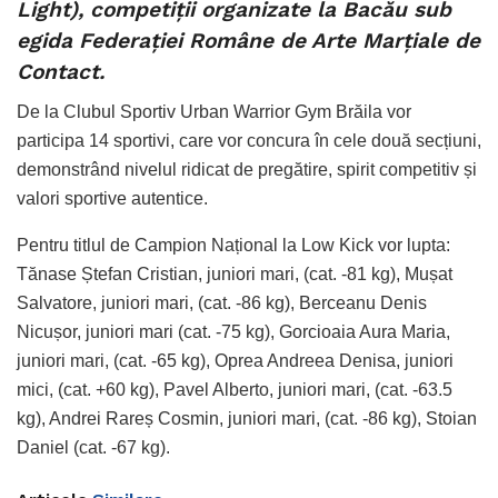
Light), competiții organizate la Bacău sub
egida Federației Române de Arte Marțiale de
Contact.
De la Clubul Sportiv Urban Warrior Gym Brăila vor
participa 14 sportivi, care vor concura în cele două secțiuni,
demonstrând nivelul ridicat de pregătire, spirit competitiv și
valori sportive autentice.
Pentru titlul de Campion Național la Low Kick vor lupta:
Tănase Ștefan Cristian, juniori mari, (cat. -81 kg), Mușat
Salvatore, juniori mari, (cat. -86 kg), Berceanu Denis
Nicușor, juniori mari (cat. -75 kg), Gorcioaia Aura Maria,
juniori mari, (cat. -65 kg), Oprea Andreea Denisa, juniori
mici, (cat. +60 kg), Pavel Alberto, juniori mari, (cat. -63.5
kg), Andrei Rareș Cosmin, juniori mari, (cat. -86 kg), Stoian
Daniel (cat. -67 kg).