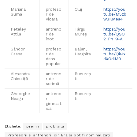
Mariana
profeso
Cluj
https://you
Suma
r de
tu.be/M5zb
vioară
w3KMea4
Peteley
antreno
Târgu
https://you
Attila
r de
Mureș
tu.be/QSO
înot
2_Ph_9-A
Sándor
profeso
Bălan,
https://you
Csaba
r de
Harghita
tu.be/QkJx
dans
dXOdiM0
popular
Alexandru
antreno
Bucureș
Chiculiță
r de
ti
scrimă
Gheorghe
antreno
Bucureș
Neagu
r
ti
gimnast
ică
Etichete:
premii
probraila
Profesorii și antrenorii din Brăila pot fi nominalizați