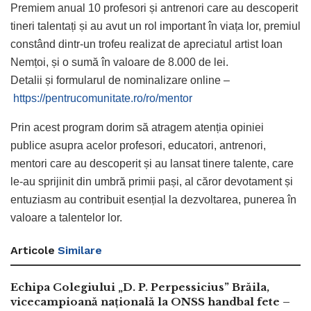
Premiem anual 10 profesori și antrenori care au descoperit
tineri talentați și au avut un rol important în viața lor, premiul
constând dintr-un trofeu realizat de apreciatul artist Ioan
Nemțoi, și o sumă în valoare de 8.000 de lei.
Detalii și formularul de nominalizare online –
https://pentrucomunitate.ro/ro/mentor
Prin acest program dorim să atragem atenția opiniei
publice asupra acelor profesori, educatori, antrenori,
mentori care au descoperit și au lansat tinere talente, care
le-au sprijinit din umbră primii pași, al căror devotament și
entuziasm au contribuit esențial la dezvoltarea, punerea în
valoare a talentelor lor.
Articole
Similare
Echipa Colegiului „D. P. Perpessicius” Brăila,
vicecampioană națională la ONSS handbal fete –