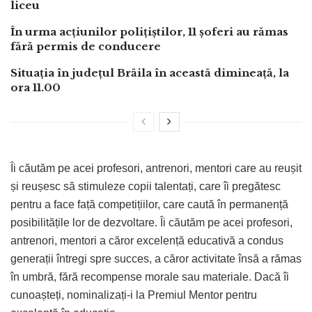
liceu
În urma acțiunilor polițiștilor, 11 șoferi au rămas
fără permis de conducere
Situația în județul Brăila în această dimineață, la
ora 11.00
Îi căutăm pe acei profesori, antrenori, mentori care au reușit
și reușesc să stimuleze copii talentați, care îi pregătesc
pentru a face față competițiilor, care caută în permanență
posibilitățile lor de dezvoltare. Îi căutăm pe acei profesori,
antrenori, mentori a căror excelență educativă a condus
generații întregi spre succes, a căror activitate însă a rămas
în umbră, fără recompense morale sau materiale. Dacă îi
cunoașteți, nominalizați-i la Premiul Mentor pentru