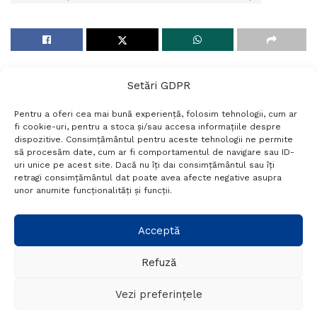
Setări GDPR
Pentru a oferi cea mai bună experiență, folosim tehnologii, cum ar
fi cookie-uri, pentru a stoca și/sau accesa informațiile despre
dispozitive. Consimțământul pentru aceste tehnologii ne permite
să procesăm date, cum ar fi comportamentul de navigare sau ID-
uri unice pe acest site. Dacă nu îți dai consimțământul sau îți
Termeni si conditii
Politică de confidențialitate
retragi consimțământul dat poate avea afecte negative asupra
Politica cookies
Setări GDPR
Contact
unor anumite funcționalități și funcții.
Telefon:
+40 788 760 194
Acceptă
Refuză
© Probr.ro 2022. Created by
I
MCreative.ro
.
Vezi preferințele