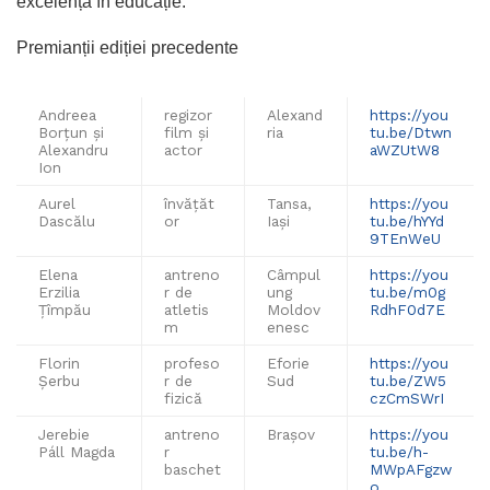
excelență în educație.
Premianții ediției precedente
Andreea
regizor
Alexand
https://you
Borțun și
film și
ria
tu.be/Dtwn
Alexandru
actor
aWZUtW8
Ion
Aurel
învăţăt
Tansa,
https://you
Dascălu
or
Iași
tu.be/hYYd
9TEnWeU
Elena
antreno
Câmpul
https://you
Erzilia
r de
ung
tu.be/m0g
Țîmpău
atletis
Moldov
RdhF0d7E
m
enesc
Florin
profeso
Eforie
https://you
Șerbu
r de
Sud
tu.be/ZW5
fizică
czCmSWrI
Jerebie
antreno
Brașov
https://you
Páll Magda
r
tu.be/h-
baschet
MWpAFgzw
o