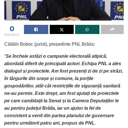
0
Distribuiri
Cătălin Boboc (jurist), președinte PNL Brăila:
”
Se încheie astăzi o campanie electorală atipică,
abordată diferit de principalii actori. Echipa PNL a ales
dialogul și proiectele. Am fost prezenți zi de zi pe străzi,
în târgurile din orașe și comune, la porțile
gospodăriilor, atât cât restricțiile de siguranță sanitară
ne-au permis. Este drept, am fost ajutați de proiectele
pe care candidații la Senat și la Camera Deputaților le
au pentru județul Brăila, iar un ajutor la fel de
consistent a venit din partea planului de guvernare
pentru următorii patru ani, propus de PNL.