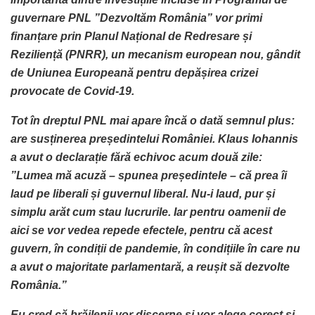
guvernare PNL ”Dezvoltăm România” vor primi
finanțare prin Planul Național de Redresare și
Reziliență (PNRR), un mecanism european nou, gândit
de Uniunea Europeană pentru depășirea crizei
provocate de Covid-19.
Tot în dreptul PNL mai apare încă o dată semnul plus:
are susținerea președintelui României. Klaus Iohannis
a avut o declarație fără echivoc acum două zile:
”Lumea mă acuză – spunea președintele – că prea îi
laud pe liberali și guvernul liberal. Nu-i laud, pur și
simplu arăt cum stau lucrurile. Iar pentru oamenii de
aici se vor vedea repede efectele, pentru că acest
guvern, în condiții de pandemie, în condițiile în care nu
a avut o majoritate parlamentară, a reușit să dezvolte
România.”
Eu cred că brăilenii vor discerne și vor alege corect și,