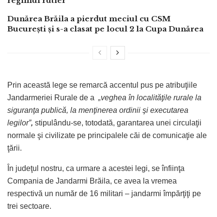
regimul rutier
Dunărea Brăila a pierdut meciul cu CSM
București și s-a clasat pe locul 2 la Cupa Dunărea
Prin această lege se remarcă accentul pus pe atribuţiile
Jandarmeriei Rurale de a
„veghea în localităţile rurale la
siguranţa publică, la menţinerea ordinii şi executarea
legilor”
,
stipulându-se, totodată, garantarea unei circulaţii
normale şi civilizate pe principalele căi de comunicaţie ale
ţării.
În judeţul nostru, ca urmare a acestei legi, se înfiinţa
Compania de Jandarmi Brăila, ce avea la vremea
respectivă un număr de 16 militari – jandarmi împărţiţi pe
trei sectoare.