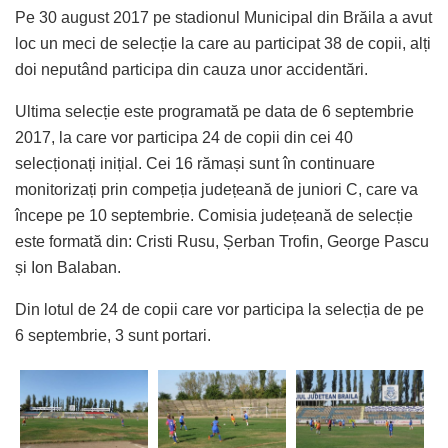
Pe 30 august 2017 pe stadionul Municipal din Brăila a avut
loc un meci de selecție la care au participat 38 de copii, alți
doi neputând participa din cauza unor accidentări.
Ultima selecție este programată pe data de 6 septembrie
2017, la care vor participa 24 de copii din cei 40
selecționați inițial. Cei 16 rămași sunt în continuare
monitorizați prin compeția județeană de juniori C, care va
începe pe 10 septembrie. Comisia județeană de selecție
este formată din: Cristi Rusu, Șerban Trofin, George Pascu
și Ion Balaban.
Din lotul de 24 de copii care vor participa la selecția de pe
6 septembrie, 3 sunt portari.