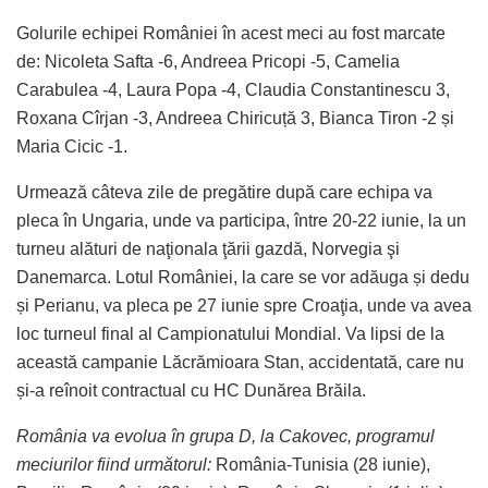
Golurile echipei României în acest meci au fost marcate
de: Nicoleta Safta -6, Andreea Pricopi -5, Camelia
Carabulea -4, Laura Popa -4, Claudia Constantinescu 3,
Roxana Cîrjan -3, Andreea Chiricuță 3, Bianca Tiron -2 și
Maria Cicic -1.
Urmează câteva zile de pregătire după care echipa va
pleca în Ungaria, unde va participa, între 20-22 iunie, la un
turneu alături de naţionala ţării gazdă, Norvegia şi
Danemarca. Lotul României, la care se vor adăuga și dedu
și Perianu, va pleca pe 27 iunie spre Croaţia, unde va avea
loc turneul final al Campionatului Mondial. Va lipsi de la
această campanie Lăcrămioara Stan, accidentată, care nu
și-a reînoit contractual cu HC Dunărea Brăila.
România va evolua în grupa D, la Cakovec, programul
meciurilor fiind următorul:
România-Tunisia (28 iunie),