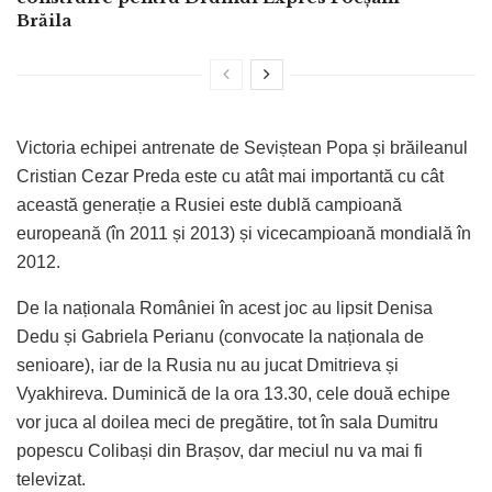
Brăila
Victoria echipei antrenate de Seviștean Popa și brăileanul
Cristian Cezar Preda este cu atât mai importantă cu cât
această generație a Rusiei este dublă campioană
europeană (în 2011 și 2013) și vicecampioană mondială în
2012.
De la naționala României în acest joc au lipsit Denisa
Dedu și Gabriela Perianu (convocate la naționala de
senioare), iar de la Rusia nu au jucat Dmitrieva și
Vyakhireva. Duminică de la ora 13.30, cele două echipe
vor juca al doilea meci de pregătire, tot în sala Dumitru
popescu Colibași din Brașov, dar meciul nu va mai fi
televizat.