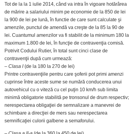
Tot de la la 1 iulie 2014, când va intra în vigoare hotărârea
de mărire a salariului minim pe economie de la 850 de lei
la 900 de lei pe lună, în functie de care sunt calculate şi
amenzile, punctul de amendă va creşte de la 85 la 90 de
lei. Cuantumul amenzilor va fi stabilit de la minimum 180 la
maximum 1.800 de lei, în funcţie de contravenţia comisă.
Potrivit Codului Rutier, în total sunt cinci clase de
contravenţii după cum urmează:
–
Clasa I
(de la 180 la 270 de lei)
Printre contravenţiile pentru care şoferii pot primi amenzi
cuprinse între aceste sume se numără conducerea unui
autovehicul cu o viteză cu cel puţin 10 km/h sub limita
minimă obligatorie stabilită pe tronsonul de drum respectiv;
nerespectarea obligaţiei de semnalizare a manevrei de
schimbare a direcţiei de mers sau nerespectarea
semnificaţiei culorii galbene a semaforului.
–
Clasa a II-a
(de la 360 la 450 de lei)