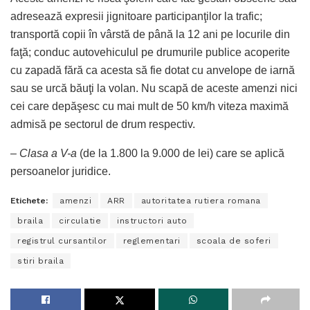
adresează expresii jignitoare participanţilor la trafic;
transportă copii în vârstă de până la 12 ani pe locurile din
faţă; conduc autovehiculul pe drumurile publice acoperite
cu zapadă fără ca acesta să fie dotat cu anvelope de iarnă
sau se urcă băuţi la volan. Nu scapă de aceste amenzi nici
cei care depăşesc cu mai mult de 50 km/h viteza maximă
admisă pe sectorul de drum respectiv.
–
Clasa a V-a
(de la 1.800 la 9.000 de lei) care se aplică
persoanelor juridice.
Etichete:
amenzi
ARR
autoritatea rutiera romana
braila
circulatie
instructori auto
registrul cursantilor
reglementari
scoala de soferi
stiri braila