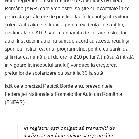
Noile reglementări sunt impuse de Autoritatea Rutieră
Română (ARR) care vrea astfel să ştie cu exactitate în ce
perioadă şi câte ore de practică fac în timpul şcolii viitorii
şoferi. Aplicaţia electronică pentru evidenţa cursanţilor,
gestionată de ARR, va fi cumpărată de fiecare instructor
auto. Instructorii auto nu sunt de acord cu aceste reguli şi
spun că instituirea unui program strict pentru cursanţi, dar
şi limitarea numărului de ore la 210 pe lună (măsură intrată
în vigoare la începutul anului) vor duce la creşterea
preţurilor de şcolarizare cu până la 30 la sută.
Iată ce a precizat Petrică Bordeianu, preşedintele
Federaţiei Naţionale a Formatorilor Auto din România
(FNFAR):
În registru eşti obligat să transmiţi de
astăzi ce vei face mâine sau poimâine.