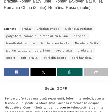
Brazilia-România (29 iunie), România-Slovenia (1 iulie),
România-China (3 iulie), România-Rusia (5 iulie).
Etichete:
braila
Cristian Preda
Gabriela Perianu
golgetera Romaniei in meciul cu Rusia
handbal
handbalul feminin
hc dunarea braila
Nicoleta Safta
portarita Lacramioara Stan
pro braila
probraila
sport
stiri braila
stiri din sport
stiri handbal
Setări GDPR
Pentru a oferi cea mai bună experiență, folosim tehnologii, cum ar
fi cookie-uri, pentru a stoca și/sau accesa informațiile despre
dispozitive. Consimțământul pentru aceste tehnologii ne permite