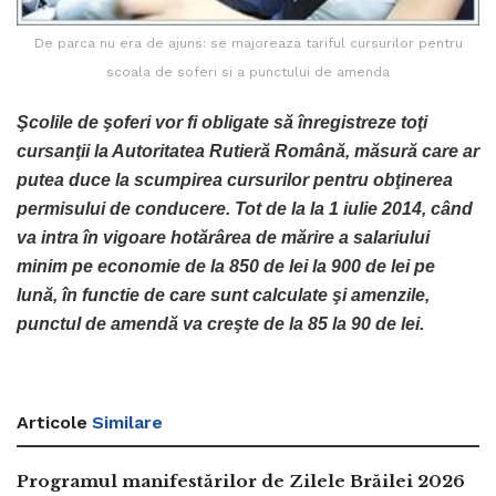
De parca nu era de ajuns: se majoreaza tariful cursurilor pentru
scoala de soferi si a punctului de amenda
Şcolile de şoferi vor fi obligate să înregistreze toţi
cursanţii la Autoritatea Rutieră Română, măsură care ar
putea duce la scumpirea cursurilor pentru obţinerea
permisului de conducere. Tot de la la 1 iulie 2014, când
va intra în vigoare hotărârea de mărire a salariului
minim pe economie de la 850 de lei la 900 de lei pe
lună, în functie de care sunt calculate şi amenzile,
punctul de amendă va creşte de la 85 la 90 de lei.
Articole
Similare
Programul manifestărilor de Zilele Brăilei 2026