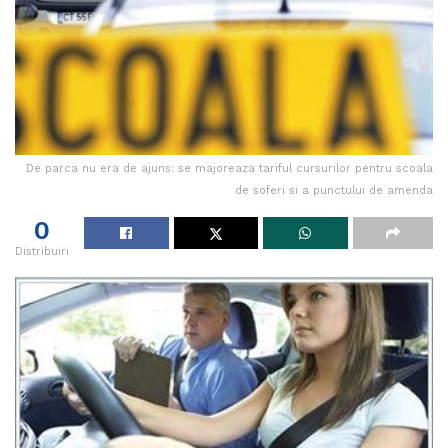
De parca nu era de ajuns: se majoreaza tariful cursurilor pentru scoala
de soferi si a punctului de amenda
0
Distribuiri