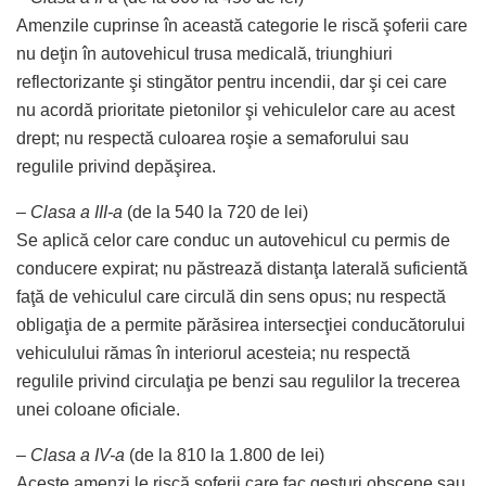
Amenzile cuprinse în această categorie le riscă şoferii care
nu deţin în autovehicul trusa medicală, triunghiuri
reflectorizante şi stingător pentru incendii, dar şi cei care
nu acordă prioritate pietonilor şi vehiculelor care au acest
drept; nu respectă culoarea roşie a semaforului sau
regulile privind depăşirea.
–
Clasa a III-a
(de la 540 la 720 de lei)
Se aplică celor care conduc un autovehicul cu permis de
conducere expirat; nu păstrează distanţa laterală suficientă
faţă de vehiculul care circulă din sens opus; nu respectă
obligaţia de a permite părăsirea intersecţiei conducătorului
vehiculului rămas în interiorul acesteia; nu respectă
regulile privind circulaţia pe benzi sau regulilor la trecerea
unei coloane oficiale.
–
Clasa a IV-a
(de la 810 la 1.800 de lei)
Aceste amenzi le riscă şoferii care fac gesturi obscene sau