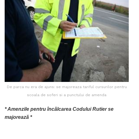
De parca nu era de ajuns: se majoreaza tariful cursurilor pentru
scoala de soferi si a punctului de amenda
* Amenzile pentru încălcarea Codului Rutier se
majorează *