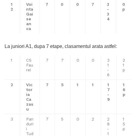
1
Voi
7
0
0
7
3
0
2
nta
-
p
Gai
3
se
4
an
ca
La juniori A1, dupa 7 etape, clasamentul arata astfel:
1
CS
7
7
0
0
3
2
Fau
1
1
rei
-
p
6
2
Vic
7
5
1
1
1
1
tor
7
6
ia
-
p
Ca
9
zas
u
3
Pan
7
5
0
2
2
1
duri
8
5
i
-
p
Tud
1