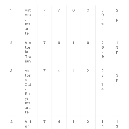
1
Viit
7
7
0
0
3
2
oru
9
1
l
-
p
Ins
11
ura
tei
2
Vic
7
6
1
0
2
1
tor
6
9
ia
-
p
Tra
9
ian
3
Vic
7
4
1
2
2
1
tori
3
3
a
-
p
Old
1
-
4
Bo
ys
Ins
ura
tei
4
Viit
7
4
1
2
1
1
or
4
3