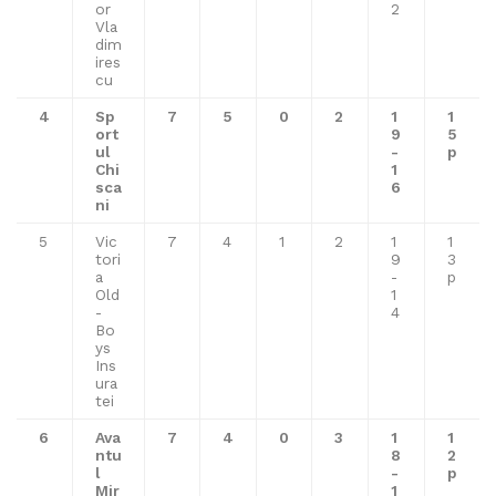
or
2
Vla
dim
ires
cu
4
Sp
7
5
0
2
1
1
ort
9
5
ul
-
p
Chi
1
sca
6
ni
5
Vic
7
4
1
2
1
1
tori
9
3
a
-
p
Old
1
-
4
Bo
ys
Ins
ura
tei
6
Ava
7
4
0
3
1
1
ntu
8
2
l
-
p
Mir
1