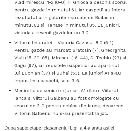
Vladimirescu 1-2 (0-0). F. Ghioca a deschis scorul
pentru gazde in minutul 61, iar oaspetii au intors
rezultatul prin golurile marcate de Boitas in
minutul 82 si Tanase in minutul 85. La juniori,
victoria a revenit gazdelor cu 3-2.
Viitorul Insuratei – Victoria Cazasu 8-2 (6-1).
Pentru gazde au marcat: Bratosin (7), Gheorghita
Viali (15, 30, 85), Mirescu (16, 44), S. Techiu (23) si
Gagu (67), iar reusitele oaspetilor au apartinut
lui Luchian (37) si Buhai (53). La juniori A1 s-au
impus insa oaspetii, scor 3-6.
Meciurile de seniori si juniori A1 dintre Viitorul
Ianca si Viitorul Galbenu au fost omologate cu
scorul de 3-0 pentru echipa din Ianca, deoarece
Viitorul Galbenu nu s-au prezentat la joc.
Dupa sapte etape, clasamentul Ligii a 4-a arata astfel: