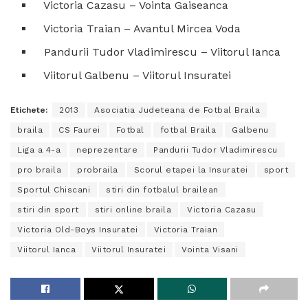
Victoria Cazasu – Vointa Gaiseanca
Victoria Traian – Avantul Mircea Voda
Pandurii Tudor Vladimirescu – Viitorul Ianca
Viitorul Galbenu – Viitorul Insuratei
Etichete:
2013
Asociatia Judeteana de Fotbal Braila
braila
CS Faurei
Fotbal
fotbal Braila
Galbenu
Liga a 4-a
neprezentare
Pandurii Tudor Vladimirescu
pro braila
probraila
Scorul etapei la Insuratei
sport
Sportul Chiscani
stiri din fotbalul brailean
stiri din sport
stiri online braila
Victoria Cazasu
Victoria Old-Boys Insuratei
Victoria Traian
Viitorul Ianca
Viitorul Insuratei
Vointa Visani