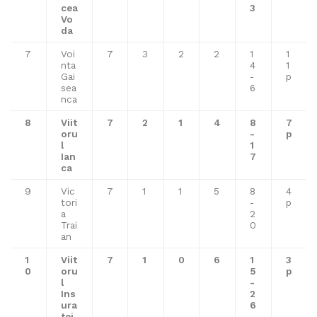
cea
3
Vo
da
7
Voi
7
3
2
2
1
1
nta
4
1
Gai
-
p
sea
6
nca
8
Viit
7
2
1
4
8
7
oru
-
p
l
1
Ian
7
ca
9
Vic
7
1
1
5
8
4
tori
-
p
a
2
Trai
0
an
1
Viit
7
1
0
6
1
3
0
oru
5
p
l
-
Ins
2
ura
6
tei