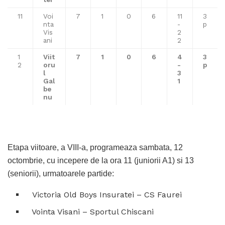
11
Voi
7
1
0
6
11
3
nta
-
p
Vis
2
ani
2
1
Viit
7
1
0
6
4
3
2
oru
-
p
l
3
Gal
1
be
nu
Etapa viitoare, a VIII-a, programeaza sambata, 12
octombrie, cu incepere de la ora 11 (juniorii A1) si 13
(seniorii), urmatoarele partide:
Victoria Old Boys Insuratei – CS Faurei
Vointa Visani – Sportul Chiscani