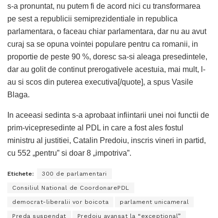
s-a pronuntat, nu putem fi de acord nici cu transformarea
pe sest a republicii semiprezidentiale in republica
parlamentara, o faceau chiar parlamentara, dar nu au avut
curaj sa se opuna vointei populare pentru ca romanii, in
proportie de peste 90 %, doresc sa-si aleaga presedintele,
dar au golit de continut prerogativele acestuia, mai mult, l-
au si scos din puterea executiva[/quote], a spus Vasile
Blaga.
In aceeasi sedinta s-a aprobaat infiintarii unei noi functii de
prim-vicepresedinte al PDL in care a fost ales fostul
ministru al justitiei, Catalin Predoiu, inscris vineri in partid,
cu 552 „pentru” si doar 8 „impotriva”.
Etichete:
300 de parlamentari
Consiliul National de CoordonarePDL
democrat-liberalii vor boicota
parlament unicameral
Preda suspendat
Predoiu avansat la “exceptional”