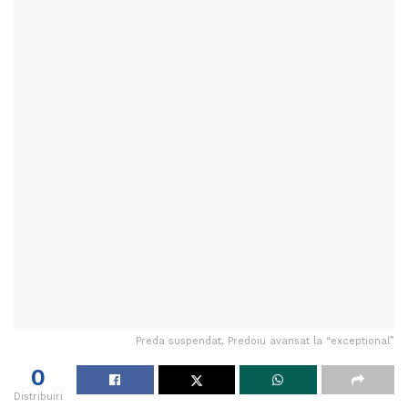
Preda suspendat, Predoiu avansat la “exceptional”
0
Distribuiri