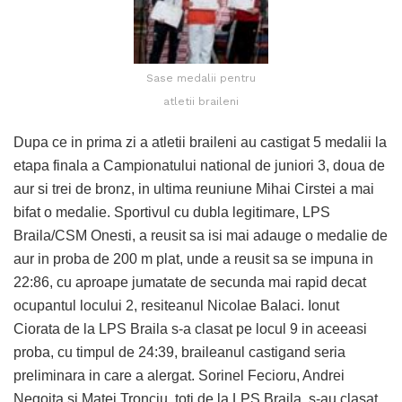
Sase medalii pentru
atletii braileni
Dupa ce in prima zi a atletii braileni au castigat 5 medalii la
etapa finala a Campionatului national de juniori 3, doua de
aur si trei de bronz, in ultima reuniune Mihai Cirstei a mai
bifat o medalie. Sportivul cu dubla legitimare, LPS
Braila/CSM Onesti, a reusit sa isi mai adauge o medalie de
aur in proba de 200 m plat, unde a reusit sa se impuna in
22:86, cu aproape jumatate de secunda mai rapid decat
ocupantul locului 2, resiteanul Nicolae Balaci. Ionut
Ciorata de la LPS Braila s-a clasat pe locul 9 in aceeasi
proba, cu timpul de 24:39, braileanul castigand seria
preliminara in care a alergat. Sorinel Fecioru, Andrei
Negoita si Matei Tronciu, toti de la LPS Braila, s-au clasat