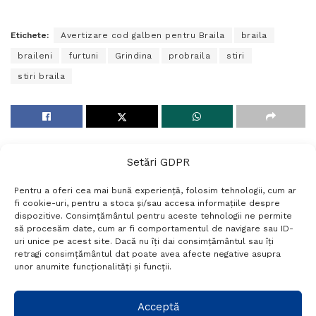
Etichete:
Avertizare cod galben pentru Braila
braila
braileni
furtuni
Grindina
probraila
stiri
stiri braila
Setări GDPR
Pentru a oferi cea mai bună experiență, folosim tehnologii, cum ar
fi cookie-uri, pentru a stoca și/sau accesa informațiile despre
dispozitive. Consimțământul pentru aceste tehnologii ne permite
să procesăm date, cum ar fi comportamentul de navigare sau ID-
uri unice pe acest site. Dacă nu îți dai consimțământul sau îți
Termeni si conditii
Politică de confidențialitate
retragi consimțământul dat poate avea afecte negative asupra
Politica cookies
Setări GDPR
Contact
unor anumite funcționalități și funcții.
Telefon:
+40 788 760 194
Acceptă