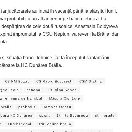
r jucătoarele au intrat în vacanță până la sfârșitul lunii,
 mai probabil cu un alt antrenor pe banca tehnică. La
ar despărțirea de cele două rusoaice, Anastasia Boldyreva
xpirat împrumutul la CSU Neptun, va reveni la Brăila, dar
ută.
va și situația băncii tehnice, iar la începutul săptămânii
 jucătoare la HC Dunărea Brăila.
CS HM Buzău
CS Rapid București
CSM Slatina
ghe Tadici
handbal
HC Alba Sebes
la feminina de handbal
Măgura Cisnădie
 braila
probraila
Ramona farcau
abara HC Dunarea
sport
Stiinta Bucuresti
stiri braila
t
stiri handbal
stiri online braila