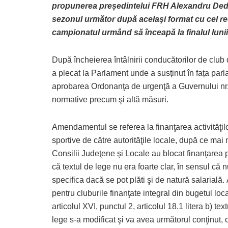
propunerea președintelui FRH Alexandru Dedu,
sezonul următor după acelaşi format cu cel rec
campionatul urmând să înceapă la finalul luni
După încheierea întâlnirii conducătorilor de clu
a plecat la Parlament unde a susținut în fața par
aprobarea Ordonanţa de urgenţă a Guvernului nr.
normative precum şi altă măsuri.
Amendamentul se referea la finanţarea activităţil
sportive de către autorităţile locale, după ce mai
Consilii Judeţene şi Locale au blocat finanţarea 
că textul de lege nu era foarte clar, în sensul că 
specifica dacă se pot plăti şi de natură salarială. 
pentru cluburile finanţate integral din bugetul loca
articolul XVI, punctul 2, articolul 18.1 litera b) tex
lege s-a modificat şi va avea următorul conţinut,