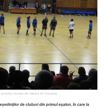
 primele noutati din tabara HC Dunarea
şedinţilor de cluburi din primul eşalon, în care la