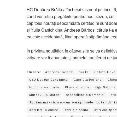
HC Dunărea Brăila a încheiat sezonul pe locul 6, ia
când vor relua pregătirile pentru noul sezon, cel
capitolul noutăți deocamdată certitudini sunt do
și Yulia Ganichkina. Andreea Bărbos, căruia i-a e
ea este accidentată, fiind operată săptămâna trec
În privința noutăților, în câteva zile se va definiti
viitoare vor fi anunțate și primele transferuri de
Etichete:
Andreea Barbos
braila
Cetate Deva
CSU Neptun Constanta
Gabriela Perianu
Gheor
hc dunarea braila
Klaus Iohannis
Liga Nationa
Muresul Tg. Mures
presedintele Romaniei
pro
Saptamana viitoare vom avea primele noutati din t
stiri braila online
stiri din braila
stiri din spor