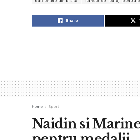
stiri online din braila
Turneul de ”baraj” pentru
Share
Home
Sport
Naidin si Marine
pentru medalii