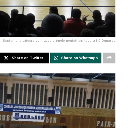
Saptamana viitoare vom avea primele noutati din tabara HC Dunarea
Share on Twitter
Share on Whatsapp