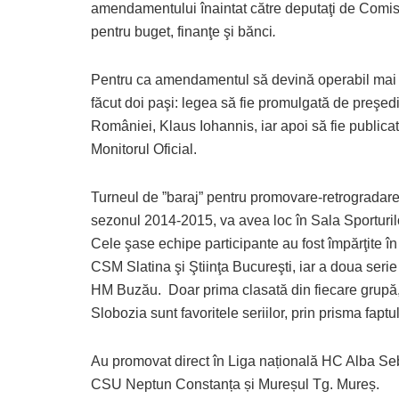
amendamentului înaintat către deputaţi de Comis
pentru buget, finanţe şi bănci
.
Pentru ca amendamentul să devină operabil mai
făcut doi paşi: legea să fie promulgată de preşed
României, Klaus Iohannis, iar apoi să fie publicat
Monitorul Oficial.
Turneul de ”baraj” pentru promovare-retrogradare
sezonul 2014-2015, va avea loc în Sala Sporturil
Cele şase echipe participante au fost împărţite î
CSM Slatina şi Ştiinţa Bucureşti, iar a doua se
HM Buzău. Doar prima clasată din fiecare grupă, v
Slobozia sunt favoritele seriilor, prin prisma fapt
Au promovat direct în Liga națională HC Alba Seb
CSU Neptun Constanța și Mureșul Tg. Mureș.