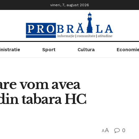
vineri, 7, august 2026
nistratie
Sport
Cultura
Economi
are vom avea
din tabara HC
A
0
A