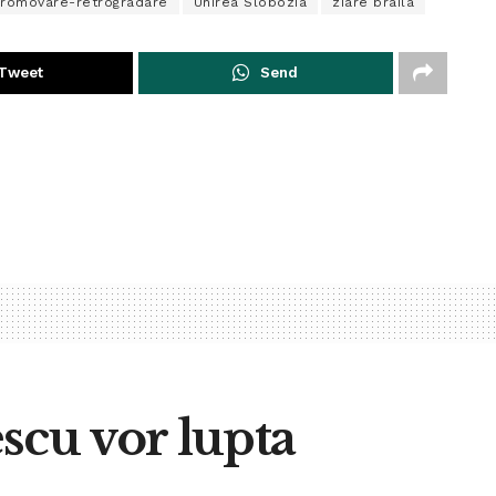
 promovare-retrogradare
Unirea Slobozia
ziare braila
Tweet
Send
scu vor lupta