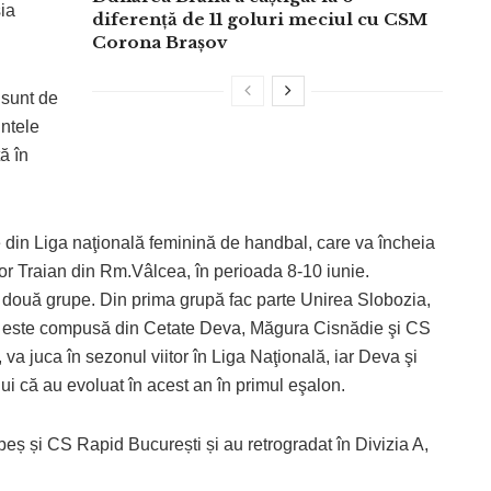
ia
diferență de 11 goluri meciul cu CSM
Corona Brașov
 sunt de
intele
ă în
 din Liga naţională feminină de handbal, care va încheia
or Traian din Rm.Vâlcea, în perioada 8-10 iunie.
n două grupe. Din prima grupă fac parte Unirea Slobozia,
rie este compusă din Cetate Deva, Măgura Cisnădie şi CS
a juca în sezonul viitor în Liga Naţională, iar Deva şi
ului că au evoluat în acest an în primul eşalon.
eș și CS Rapid București și au retrogradat în Divizia A,