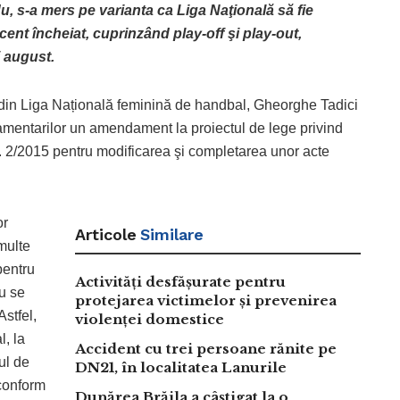
 s-a mers pe varianta ca Liga Naţională să fie
ent încheiat, cuprinzând play-off şi play-out,
i august.
b din Liga Națională feminină de handbal, Gheorghe Tadici
lamentarilor un amendament la proiectul de lege privind
 2/2015 pentru modificarea şi completarea unor acte
or
Articole
Similare
 multe
pentru
Activități desfășurate pentru
nu se
protejarea victimelor și prevenirea
Astfel,
violenței domestice
l, la
Accident cu trei persoane rănite pe
tul de
DN21, în localitatea Lanurile
 conform
Dunărea Brăila a câștigat la o