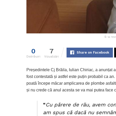
S-a rez
0
7
Share on Facebook
Distribuiri
Vizualizări
Președintele Cj Brăila, Iulian Chiriac, a anunțat a
fost contestată și astfel este puțin probabil ca an
poată începe măcar amplicarea de plombe asfalti
și nu crede că anul acesta se va mai putea face 
“
Cu părere de rău, avem con
am spus că dacă nu semnăm c