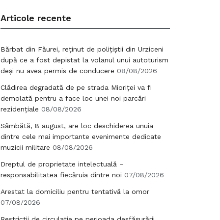
Articole recente
Bărbat din Făurei, reținut de polițiștii din Urziceni
după ce a fost depistat la volanul unui autoturism
deși nu avea permis de conducere
08/08/2026
Clădirea degradată de pe strada Mioriței va fi
demolată pentru a face loc unei noi parcări
rezidențiale
08/08/2026
Sâmbătă, 8 august, are loc deschiderea unuia
dintre cele mai importante evenimente dedicate
muzicii militare
08/08/2026
Dreptul de proprietate intelectuală –
responsabilitatea fiecăruia dintre noi
07/08/2026
Arestat la domiciliu pentru tentativă la omor
07/08/2026
Restricții de circulație pe perioada desfășurării