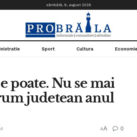
sâmbătă, 8, august 2026
nistratie
Sport
Cultura
Economi
se poate. Nu se mai
drum judetean anul
A
0
ad
A