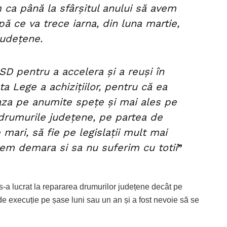
ca până la sfârșitul anului să avem
pă ce va trece iarna, din luna martie,
județene.
SD pentru a accelera și a reuși în
 Lege a achizițiilor, pentru că ea
aza pe anumite spețe și mai ales pe
 drumurile județene, pe partea de
 mari, să fie pe legislații mult mai
tem demara si sa nu suferim cu totii
”
-a lucrat la repararea drumurilor județene decât pe
de execuție pe șase luni sau un an și a fost nevoie să se