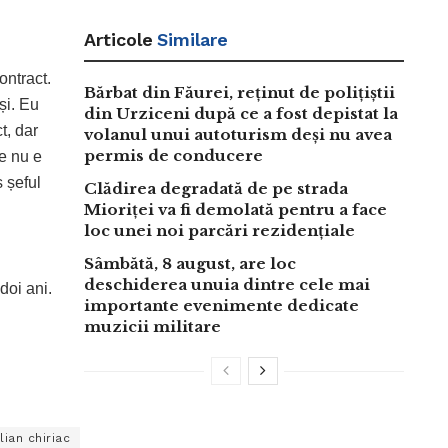
Articole
Similare
ontract.
Bărbat din Făurei, reținut de polițiștii
și. Eu
din Urziceni după ce a fost depistat la
t, dar
volanul unui autoturism deși nu avea
permis de conducere
ie nu e
 șeful
Clădirea degradată de pe strada
Mioriței va fi demolată pentru a face
loc unei noi parcări rezidențiale
Sâmbătă, 8 august, are loc
deschiderea unuia dintre cele mai
doi ani.
importante evenimente dedicate
muzicii militare
ulian chiriac