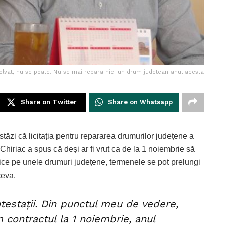
olvat, nu se poate. Nu se mai repara nici un drum judetean anul acesta
Share on Twitter
Share on Whatsapp
stăzi că licitația pentru repararea drumurilor județene a
. Chiriac a spus că deși ar fi vrut ca de la 1 noiembrie să
ce pe unele drumuri județene, termenele se pot prelungi
ceva.
testații. Din punctul meu de vedere,
ontractul la 1 noiembrie, anul