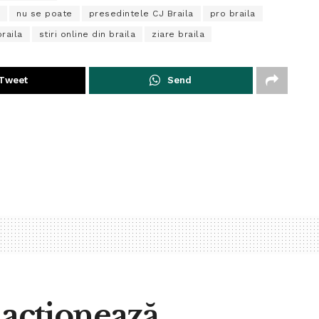
nu se poate
presedintele CJ Braila
pro braila
braila
stiri online din braila
ziare braila
Tweet
Send
i acţionează