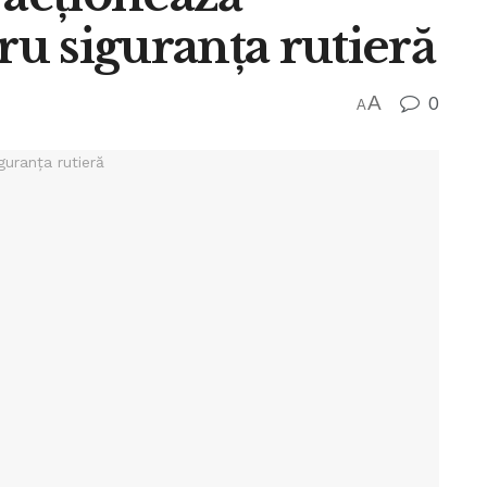
u siguranţa rutieră
A
0
A