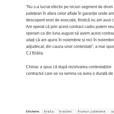
”Nu s-a lucrat efectiv pe niciun segment de drum
județean în afara celor aflate în garanție unde am
descoperit erori de execuție, fiindcă nu am avut c
Am sperat că prin acest contract cadru putem reu
speram ca din luna august să avem acest contrac
uitați că am ajuns în noiembrie și nici în noiembr
adjudecat, din cauza unor contestații”, a mai spus
CJ Brăila.
Chiriac a spus că după rezolvarea contestațiilor
contractul care se va semna va avea o durată de 
Etichete:
braila
braileni
frumuri judetene
i