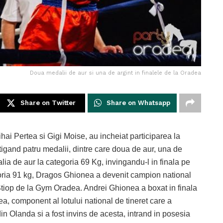
Doua medalii de aur si una de argint in finalele de la Oradea
Share on Twitter
Share on Whatsapp
hai Pertea si Gigi Moise, au incheiat participarea la
igand patru medalii, dintre care doua de aur, una de
lia de aur la categoria 69 Kg, invingandu-l in finala pe
tegoria 91 kg, Dragos Ghionea a devenit campion national
 Stiop de la Gym Oradea. Andrei Ghionea a boxat in finala
a, component al lotului national de tineret care a
Olanda si a fost invins de acesta, intrand in posesia