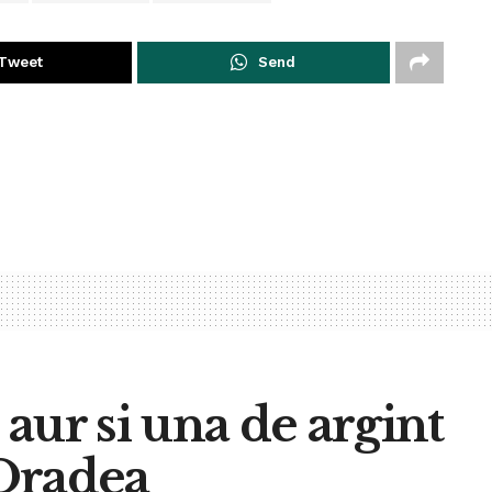
Tweet
Send
aur si una de argint
 Oradea