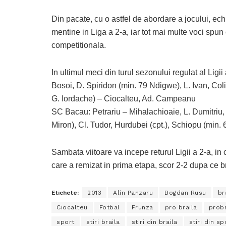
Din pacate, cu o astfel de abordare a jocului, ec
mentine in Liga a 2-a, iar tot mai multe voci spun
competitionala.
In ultimul meci din turul sezonului regulat al Ligi
Bosoi, D. Spiridon (min. 79 Ndigwe), L. Ivan, Col
G. Iordache) – Ciocalteu, Ad. Campeanu
SC Bacau: Petrariu – Mihalachioaie, L. Dumitriu,
Miron), Cl. Tudor, Hurdubei (cpt.), Schiopu (min
Sambata viitoare va incepe returul Ligii a 2-a, i
care a remizat in prima etapa, scor 2-2 dupa ce b
Etichete:
2013
Alin Panzaru
Bogdan Rusu
br
Ciocalteu
Fotbal
Frunza
pro braila
probr
sport
stiri braila
stiri din braila
stiri din sp