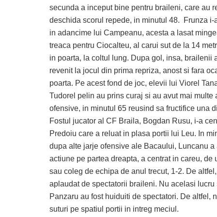
secunda a inceput bine pentru braileni, care au r
deschida scorul repede, in minutul 48. Frunza i-
in adancime lui Campeanu, acesta a lasat minge
treaca pentru Ciocalteu, al carui sut de la 14 metri
in poarta, la coltul lung. Dupa gol, insa, brailenii 
revenit la jocul din prima repriza, anost si fara oc
poarta. Pe acest fond de joc, elevii lui Viorel Tan
Tudorel pelin au prins curaj si au avut mai multe 
ofensive, in minutul 65 reusind sa fructifice una di
Fostul jucator al CF Braila, Bogdan Rusu, i-a cent
Predoiu care a reluat in plasa portii lui Leu. In mi
dupa alte jarje ofensive ale Bacaului, Luncanu a 
actiune pe partea dreapta, a centrat in careu, de
sau coleg de echipa de anul trecut, 1-2. De altfel
aplaudat de spectatorii braileni. Nu acelasi lucru s
Panzaru au fost huiduiti de spectatori. De altfel, 
suturi pe spatiul portii in intreg meciul.