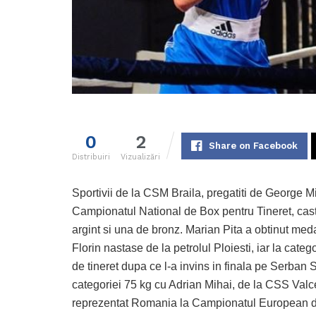
0
2
Share on Facebook
Distribuiri
Vizualizări
Sportivii de la CSM Braila, pregatiti de George Mi
Campionatul National de Box pentru Tineret, cast
argint si una de bronz. Marian Pita a obtinut meda
Florin nastase de la petrolul Ploiesti, iar la ca
de tineret dupa ce l-a invins in finala pe Serban
categoriei 75 kg cu Adrian Mihai, de la CSS Valce
reprezentat Romania la Campionatul European din 