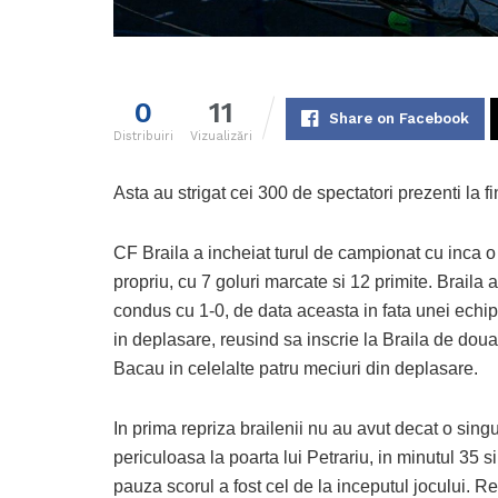
0
11
Share on Facebook
Distribuiri
Vizualizări
Asta au strigat cei 300 de spectatori prezenti la 
CF Braila a incheiat turul de campionat cu inca o
propriu, cu 7 goluri marcate si 12 primite. Brail
condus cu 1-0, de data aceasta in fata unei echip
in deplasare, reusind sa inscrie la Braila de doua o
Bacau in celelalte patru meciuri din deplasare.
In prima repriza brailenii nu au avut decat o sing
periculoasa la poarta lui Petrariu, in minutul 35 si
pauza scorul a fost cel de la inceputul jocului. R