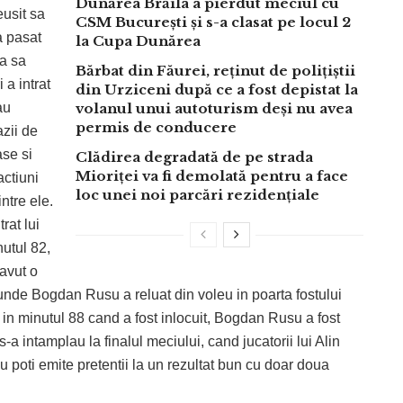
Dunărea Brăila a pierdut meciul cu
eusit sa
CSM București și s-a clasat pe locul 2
a pasat
la Cupa Dunărea
a sa
Bărbat din Făurei, reținut de polițiștii
 a intrat
din Urziceni după ce a fost depistat la
au
volanul unui autoturism deși nu avea
permis de conducere
azii de
ase si
Clădirea degradată de pe strada
Mioriței va fi demolată pentru a face
actiuni
loc unei noi parcări rezidențiale
ntre ele.
rat lui
nutul 82,
avut o
 unde Bogdan Rusu a reluat din voleu in poarta fostului
, in minutul 88 cand a fost inlocuit, Bogdan Rusu a fost
-a intamplau la finalul meciului, cand jucatorii lui Alin
nu poti emite pretentii la un rezultat bun cu doar doua