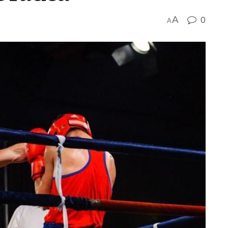
A
0
A