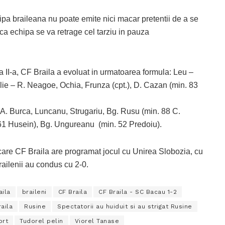
hipa braileana nu poate emite nici macar pretentii de a se
 ca echipa se va retrage cel tarziu in pauza
i a II-a, CF Braila a evoluat in urmatoarea formula: Leu –
ilie – R. Neagoe, Ochia, Frunza (cpt.), D. Cazan (min. 83
 A. Burca, Luncanu, Strugariu, Bg. Rusu (min. 88 C.
. 61 Husein), Bg. Ungureanu (min. 52 Predoiu).
n care CF Braila are programat jocul cu Unirea Slobozia, cu
railenii au condus cu 2-0.
aila
braileni
CF Braila
CF Braila - SC Bacau 1-2
aila
Rusine
Spectatorii au huiduit si au strigat Rusine
ort
Tudorel pelin
Viorel Tanase