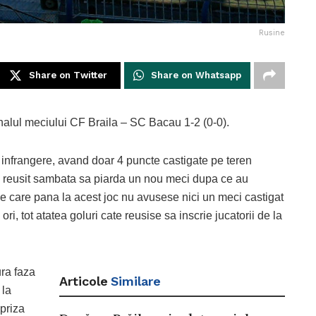
Rusine
Share on Twitter
Share on Whatsapp
finalul meciului CF Braila – SC Bacau 1-2 (0-0).
 infrangere, avand doar 4 puncte castigate pe teren
a a reusit sambata sa piarda un nou meci dupa ce au
e care pana la acest joc nu avusese nici un meci castigat
ri, tot atatea goluri cate reusise sa inscrie jucatorii de la
ura faza
Articole
Similare
 la
epriza