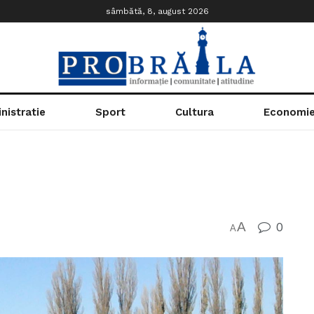
sâmbătă, 8, august 2026
nistratie
Sport
Cultura
Economi
A
0
A