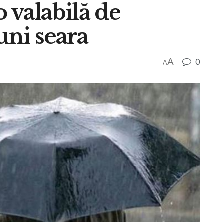
 valabilă de
uni seara
A
0
A