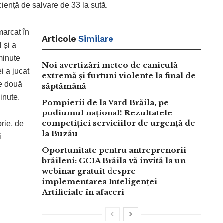
ciență de salvare de 33 la sută.
marcat în
Articole
Similare
 și a
minute
Noi avertizări meteo de caniculă
i a jucat
extremă și furtuni violente la final de
de două
săptămână
inute.
Pompierii de la Vard Brăila, pe
podiumul național! Rezultatele
competiției serviciilor de urgență de
rie, de
la Buzău
i
Oportunitate pentru antreprenorii
brăileni: CCIA Brăila vă invită la un
webinar gratuit despre
implementarea Inteligenței
Artificiale în afaceri