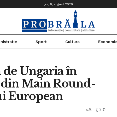
joi, 6, august 2026
nistratie
Sport
Cultura
Economi
 de Ungaria în
 din Main Round-
ui European
A
0
A