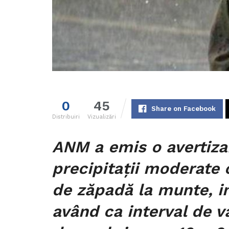
0
45
Share on Facebook
Distribuiri
Vizualizări
ANM a emis o avertiza
precipitații moderate c
de zăpadă la munte, int
având ca interval de v