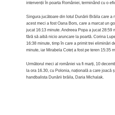
intervenții în poarta României, terminând cu o efi
Singura jucătoare din lotul Dunării Brăila care a 
acest meci a fost Oana Bors, care a marcat un gol
jucat 16:13 minute. Andreea Popa a jucat 28:59 
fără să aibă nicio aruncare la poartă. Corina Lupe
16:38 minute, timp în care a primit trei eliminări 
minute, iar Mirabela Coteț a fost pe teren 15:35 m
Următorul meci al româniei va fi marți, 10 decemb
la ora 16.30, cu Polonia, națională a care joacă ș
handbalista Dunării brăila, Daria Michalak.