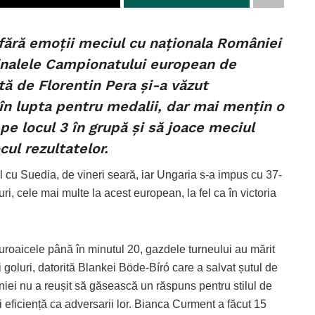
 fără emoții meciul cu naționala României
ifinalele Campionatului european de
tă de Florentin Pera și-a văzut
a în lupta pentru medalii, dar mai mențin o
e locul 3 în grupă și să joace meciul
cul rezultatelor.
 cu Suedia, de vineri seară, iar Ungaria s-a impus cu 37-
i, cele mai multe la acest european, la fel ca în victoria
guroaicele până în minutul 20, gazdele turneului au mărit
i goluri, datorită Blankei Böde-Bíró care a salvat șutul de
iei nu a reușit să găsească un răspuns pentru stilul de
i eficiență ca adversarii lor. Bianca Curment a făcut 15