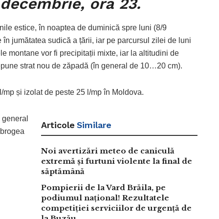
 decembrie, ora 23.
unile estice, în noaptea de duminică spre luni (8/9
 jumătatea sudică a țării, iar pe parcursul zilei de luni
e montane vor fi precipitații mixte, iar la altitudini de
depune strat nou de zăpadă (în general de 10…20 cm).
/mp și izolat de peste 25 l/mp în Moldova.
n general
Articole
Similare
obrogea
Noi avertizări meteo de caniculă
extremă și furtuni violente la final de
săptămână
Pompierii de la Vard Brăila, pe
podiumul național! Rezultatele
competiției serviciilor de urgență de
la Buzău