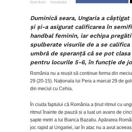
Distribuiri
Vizualizări
Duminică seara, Ungaria a câștigat
și și-a asigurat calificarea în sem
handbal feminin, iar echipa pregăti
spulberate visurile de a se calific
umbră de speranță că se pot clasa p
pentru locurile 5-6, în funcție de jo
România nu a reușit să continue forma din meciul
29 (20-15). Naționala lui Pera a marcat 29 de golur
din meciul cu Cehia.
În ciuda faptului că România a ținut ritmul cu un
ritmul înainte de pauză și a luat un avans de cinc
șapte metri a lui Bianca Bazaliu. Apărarea Român
joc rapid al Ungariei, iar în atac nu a avut aceeaș