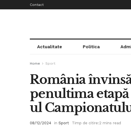
Contact
Actualitate
Politica
Admi
Home
Sport
România învinsă
penultima etapă
ul Campionatul
08/12/2024
in
Sport
Timp de citire:2 mins read