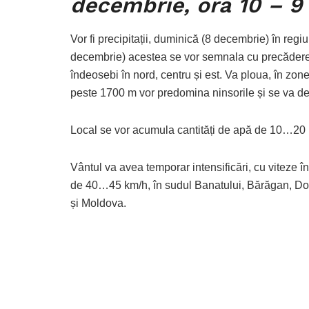
decembrie, ora 10 – 9
Vor fi precipitații, duminică (8 decembrie) în regi
decembrie) acestea se vor semnala cu precădere în
îndeosebi în nord, centru și est. Va ploua, în zonel
peste 1700 m vor predomina ninsorile și se va 
Local se vor acumula cantități de apă de 10…20 l
Vântul va avea temporar intensificări, cu viteze î
de 40…45 km/h, în sudul Banatului, Bărăgan, D
și Moldova.