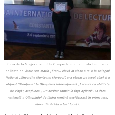
Eleva de la Murgoci locul 5 la Olimpiada Internationala Lectura ca
abilitate de viataa
Ana Maria Ţăranu, elevă în clasa a IX-a la Colegiul
Național „Gheorghe Munteanu Murgoci”, s-a clasat pe locul cinci și a
obținut ”Mențiune” la Olimpiada Internațională „Lectura ca abilitate
de viaţă”, secțiunea „ Un scriitor român în faţa oglinzii”. La faza
națională a Olimpiadei de limba română desfășurată în primavera,
eleva din Brăila a luat locul I.