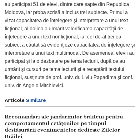
au participat 51 de elevi, dintre care șapte din Republica
Moldova, iar proba scrisă a inclus trei subiecte. Primul a
vizat capacitatea de înţelegere şi interpretare a unui text
ficţional, al doilea a urmărit valorificarea capacităţii de
înţelegere a unui text nonficţional, iar cel de-al treilea
subiect a căutat să evidenţieze capacitatea de înţelegere şi
interpretare a unui text multimodal. De asemenea, elevii au
participat şi la o dezbatere pe tema lecturii, după ce au
urmărit şi cursuri pe tema lecturii şi a receptării textului
ficţional, susţinute de prof. univ. dr. Liviu Papadima şi conf.
univ. dr. Angelo Mitchievici.
Articole
Similare
Recomandări ale jandarmilor brăileni pentru
comportamentul cetățenilor pe timpul
desfășurării evenimentelor dedicate Zilelor
Brăilei