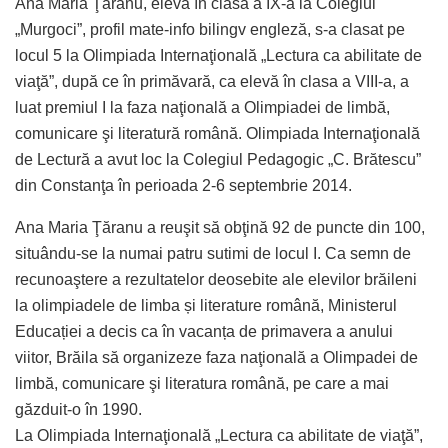
Ana Maria Ţăranu, elevă în clasa a IX-a la Colegiul
„Murgoci”, profil mate-info bilingv engleză, s-a clasat pe
locul 5 la Olimpiada Internaţională „Lectura ca abilitate de
viaţă”, după ce în primăvară, ca elevă în clasa a VIII-a, a
luat premiul I la faza naţională a Olimpiadei de limbă,
comunicare şi literatură română. Olimpiada Internaţională
de Lectură a avut loc la Colegiul Pedagogic „C. Brătescu”
din Constanţa în perioada 2-6 septembrie 2014.
Ana Maria Ţăranu a reuşit să obţină 92 de puncte din 100,
situându-se la numai patru sutimi de locul I. Ca semn de
recunoaştere a rezultatelor deosebite ale elevilor brăileni
la olimpiadele de limba și literature română, Ministerul
Educației a decis ca în vacanța de primavera a anului
viitor, Brăila să organizeze faza naţională a Olimpadei de
limbă, comunicare şi literatura română, pe care a mai
găzduit-o în 1990.
La Olimpiada Internaţională „Lectura ca abilitate de viaţă”,