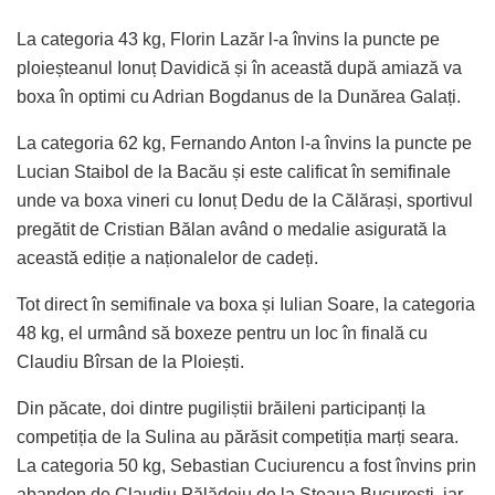
La categoria 43 kg, Florin Lazăr l-a învins la puncte pe
ploieșteanul Ionuț Davidică și în această după amiază va
boxa în optimi cu Adrian Bogdanus de la Dunărea Galați.
La categoria 62 kg, Fernando Anton l-a învins la puncte pe
Lucian Staibol de la Bacău și este calificat în semifinale
unde va boxa vineri cu Ionuț Dedu de la Călărași, sportivul
pregătit de Cristian Bălan având o medalie asigurată la
această ediție a naționalelor de cadeți.
Tot direct în semifinale va boxa și Iulian Soare, la categoria
48 kg, el urmând să boxeze pentru un loc în finală cu
Claudiu Bîrsan de la Ploiești.
Din păcate, doi dintre pugiliștii brăileni participanți la
competiția de la Sulina au părăsit competiția marți seara.
La categoria 50 kg, Sebastian Cuciurencu a fost învins prin
abandon de Claudiu Pălădoiu de la Steaua București, iar