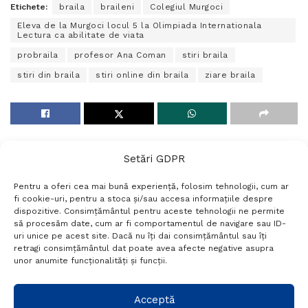
Etichete:
braila
braileni
Colegiul Murgoci
Eleva de la Murgoci locul 5 la Olimpiada Internationala
Lectura ca abilitate de viata
probraila
profesor Ana Coman
stiri braila
stiri din braila
stiri online din braila
ziare braila
Setări GDPR
Pentru a oferi cea mai bună experiență, folosim tehnologii, cum ar
fi cookie-uri, pentru a stoca și/sau accesa informațiile despre
dispozitive. Consimțământul pentru aceste tehnologii ne permite
să procesăm date, cum ar fi comportamentul de navigare sau ID-
uri unice pe acest site. Dacă nu îți dai consimțământul sau îți
Termeni si conditii
Politică de confidențialitate
retragi consimțământul dat poate avea afecte negative asupra
Politica cookies
Setări GDPR
Contact
unor anumite funcționalități și funcții.
Telefon:
+40 788 760 194
Acceptă