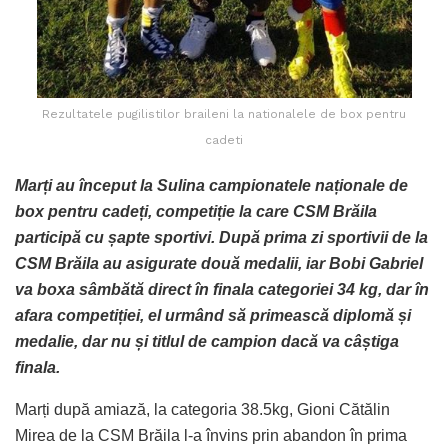
Rezultatele pugilistilor braileni la nationalele de box pentru
cadeti
Marți au început la Sulina campionatele naționale de
box pentru cadeți, competiție la care CSM Brăila
participă cu șapte sportivi. După prima zi sportivii de la
CSM Brăila au asigurate două medalii, iar Bobi Gabriel
va boxa sâmbătă direct în finala categoriei 34 kg, dar în
afara competiției, el urmând să primească diplomă și
medalie, dar nu și titlul de campion dacă va câștiga
finala.
Marți după amiază, la categoria 38.5kg, Gioni Cătălin
Mirea de la CSM Brăila l-a învins prin abandon în prima