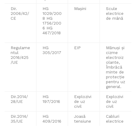
Dir.
HG
Mașini
Scule
2006/42/
1029/200
electrice
CE
8 HG
de mână
1756/200
6 HG
467/2018
Regulame
HG
EIP
Mănuși și
ntul
305/2017
cizme
2016/425
electroiz
/UE
olante,
Îmbrăcă
minte de
protecție
pentru uz
general.
Dir.2014/
HG
Explozivi
Explozivi
28/UE
197/2016
de uz
de uz
civil
civil
Dir.2014/
HG
Joasă
Cabluri
35/UE
409/2016
tensiune
electrice