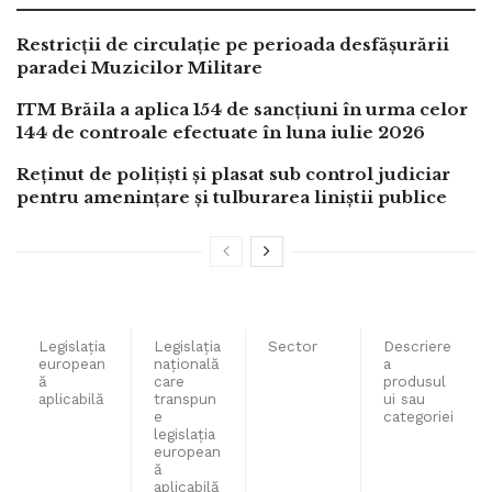
Restricții de circulație pe perioada desfășurării
paradei Muzicilor Militare
ITM Brăila a aplica 154 de sancțiuni în urma celor
144 de controale efectuate în luna iulie 2026
Reținut de polițiști și plasat sub control judiciar
pentru amenințare și tulburarea liniștii publice
Legislaţia
Legislaţia
Sector
Descriere
european
naţională
a
ă
care
produsul
aplicabilă
transpun
ui sau
e
categoriei
legislaţia
european
ă
aplicabilă