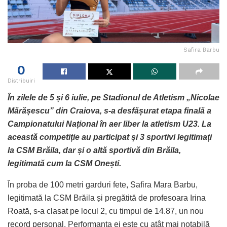
Safira Barbu
0
Distribuiri
În zilele de 5 și 6 iulie, pe Stadionul de Atletism „Nicolae
Mărășescu” din Craiova, s-a desfășurat etapa finală a
Campionatului Național în aer liber la atletism U23. La
această competiție au participat și 3 sportivi legitimați
la CSM Brăila, dar și o altă sportivă din Brăila,
legitimată cum la CSM Onești.
În proba de 100 metri garduri fete, Safira Mara Barbu,
legitimată la CSM Brăila și pregătită de profesoara Irina
Roată, s-a clasat pe locul 2, cu timpul de 14.87, un nou
record personal. Performanța ei este cu atât mai notabilă