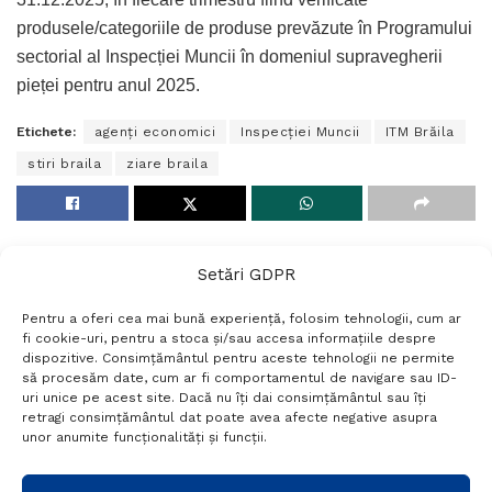
produsele/categoriile de produse prevăzute în Programului
sectorial al Inspecției Muncii în domeniul supravegherii
pieței pentru anul 2025.
Etichete:
agenți economici
Inspecției Muncii
ITM Brăila
stiri braila
ziare braila
Setări GDPR
Pentru a oferi cea mai bună experiență, folosim tehnologii, cum ar
fi cookie-uri, pentru a stoca și/sau accesa informațiile despre
dispozitive. Consimțământul pentru aceste tehnologii ne permite
să procesăm date, cum ar fi comportamentul de navigare sau ID-
uri unice pe acest site. Dacă nu îți dai consimțământul sau îți
Termeni si conditii
Politică de confidențialitate
retragi consimțământul dat poate avea afecte negative asupra
Politica cookies
Setări GDPR
Contact
unor anumite funcționalități și funcții.