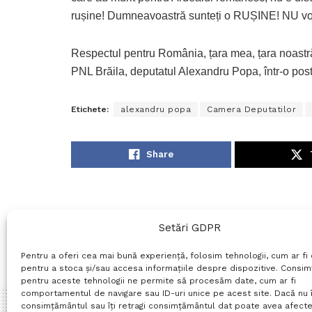
rușine! Dumneavoastră sunteți o RUȘINE! NU voi
Respectul pentru România, țara mea, țara noastră,
PNL Brăila, deputatul Alexandru Popa, într-o post
Etichete:
alexandru popa
Camera Deputatilor
Share
Setări GDPR
Pentru a oferi cea mai bună experiență, folosim tehnologii, cum ar fi 
pentru a stoca și/sau accesa informațiile despre dispozitive. Consi
pentru aceste tehnologii ne permite să procesăm date, cum ar fi
comportamentul de navigare sau ID-uri unice pe acest site. Dacă nu î
consimțământul sau îți retragi consimțământul dat poate avea afecte