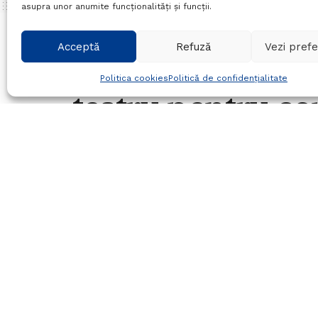
asupra unor anumite funcționalități și funcții.
Home
Cultura
Acceptă
Refuză
Vezi prefe
Selecție pentru 
Politica cookies
Politică de confidențialitate
teatru pentru cop
adolescenți AER
31/10/2025
in
Cultura
Timp de citire:2 mins read