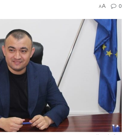
A
0
A