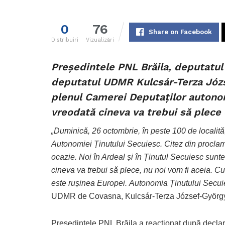
0
76
Share on Facebook
Distribuiri
Vizualizări
Președintele PNL Brăila, deputatul
deputatul UDMR Kulcsár-Terza Józse
plenul Camerei Deputaților autonom
vreodată cineva va trebui să plece 
„Duminică, 26 octombrie, în peste 100 de localităț
Autonomiei Ținutului Secuiesc. Citez din proclam
ocazie. Noi în Ardeal și în Ținutul Secuiesc sun
cineva va trebui să plece, nu noi vom fi aceia. 
este rușinea Europei. Autonomia Ținutului Secuie
UDMR de Covasna, Kulcsár-Terza József-György, 
Președintele PNL Brăila a reacționat după decla