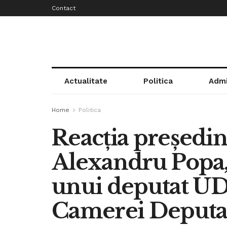
Contact
Actualitate
Politica
Admi
Home
Politica
Reacția președin
Alexandru Popa,
unui deputat U
Camerei Deputaț