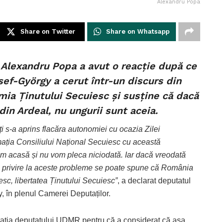
Alexandru Popa
Share on Twitter
Share on Whatsapp
 Alexandru Popa a avut o reacție după ce
f-György a cerut într-un discurs din
ia Ținutului Secuiesc şi susține că dacă
din Ardeal, nu ungurii sunt aceia.
i s-a aprins flacăra autonomiei cu ocazia Zilei
ația Consiliului Național Secuiesc cu această
tem acasă și nu vom pleca niciodată. Iar dacă vreodată
Cu privire la aceste probleme se poate spune că România
sc, libertatea Ținutului Secuiesc”
, a declarat deputatul
în plenul Camerei Deputaților.
rația deputatului UDMR pentru că a considerat că așa