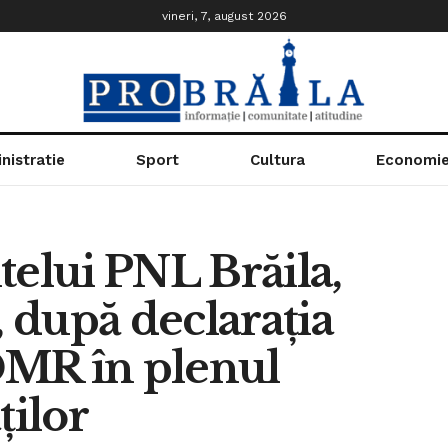
vineri, 7, august 2026
nistratie
Sport
Cultura
Economi
telui PNL Brăila,
 după declarația
DMR în plenul
ilor