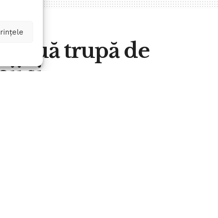
rințele
o nouă trupă de
ii și
IS
A
0
A