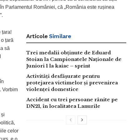
 în Parlamentul României, că „România este rușinea
”.
 țara!
Articole
Similare
o țară
ca să
Trei medalii obținute de Eduard
l
Stoian la Campionatele Naționale de
Juniori 1 la kaiac – sprint
Activități desfășurate pentru
în
protejarea victimelor și prevenirea
violenței domestice
e. Vorbim
Accident cu trei persoane rănite pe
DN21, în localitatea Lanurile
 și
olitică,
ile celor
urs, e o