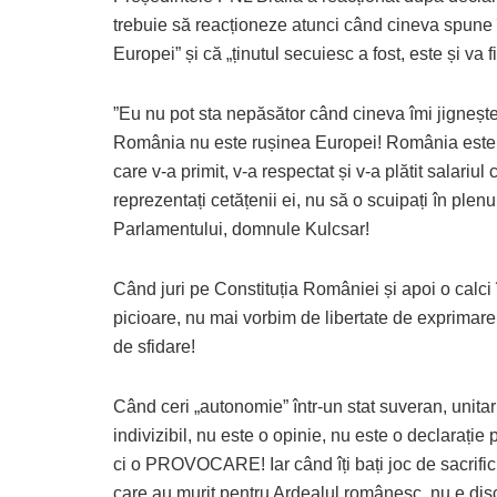
trebuie să reacționeze atunci când cineva spune
Europei” și că „ținutul secuiesc a fost, este și va fi
”Eu nu pot sta nepăsător când cineva îmi jignește
România nu este rușinea Europei! România este 
care v-a primit, v-a respectat și v-a plătit salariul 
reprezentați cetățenii ei, nu să o scuipați în plenu
Parlamentului, domnule Kulcsar!
Când juri pe Constituția României și apoi o calci 
picioare, nu mai vorbim de libertate de exprimar
de sfidare!
Când ceri „autonomie” într-un stat suveran, unitar
indivizibil, nu este o opinie, nu este o declarație p
ci o PROVOCARE! Iar când îți bați joc de sacrifici
care au murit pentru Ardealul românesc, nu e disc