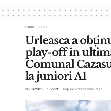
Home
Sport
Urleasca a obținu
play-off în ulti
Comunal Cazasu
la juniori A1
08/04/2019
in
Sport
Timp de citire:3 mins read