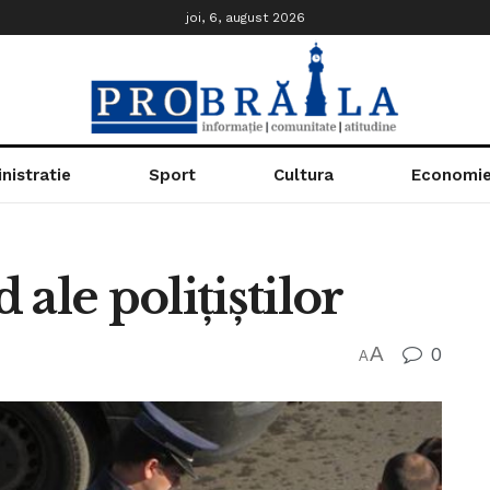
joi, 6, august 2026
nistratie
Sport
Cultura
Economi
ale polițiștilor
A
0
A