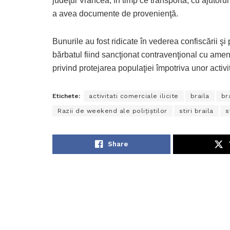
judeţul Vrancea, în timp ce transporta, cu ajutorul 
a avea documente de provenienţă.
Bunurile au fost ridicate în vederea confiscării şi
bărbatul fiind sancţionat contravenţional cu amend
privind protejarea populaţiei împotriva unor activit
Etichete:
activitati comerciale ilicite
braila
br
Razii de weekend ale polițiștilor
stiri braila
s
Share