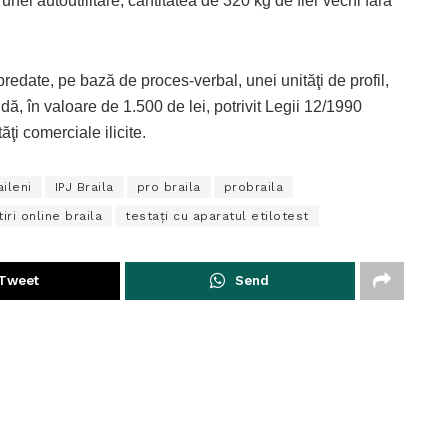
unei autoutilitare, cantitatea de 320 kg de fier vechi fără
 predate, pe bază de proces-verbal, unei unităţi de profil,
ă, în valoare de 1.500 de lei, potrivit Legii 12/1990
ăţi comerciale ilicite.
aileni
IPJ Braila
pro braila
probraila
tiri online braila
testaţi cu aparatul etilotest
Tweet
Send