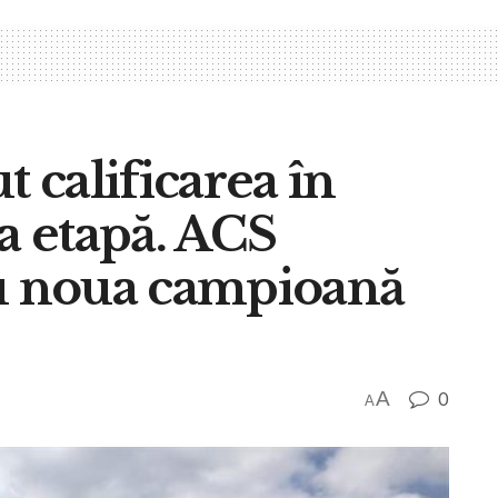
t calificarea în
ma etapă. ACS
 noua campioană
A
0
A