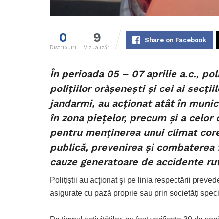
0
9
Share on Facebook
Distribuiri
Vizualizări
În perioada 05 – 07 aprilie a.c., poli
poliţiilor orăşeneşti şi cei ai secţii
jandarmi, au acţionat atât în municip
în zona pieţelor, precum şi a celor c
pentru menţinerea unui climat core
publică, prevenirea şi combaterea f
cauze generatoare de accidente rut
Polițiștii au acţionat şi pe linia respectării preve
asigurate cu pază proprie sau prin societăţi spec