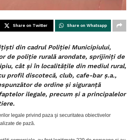
Share on Twitter
Share on Whatsapp
ţişti din cadrul Poliţiei Municipiului,
lor de poliţie rurală arondate, sprijiniţi de
iu, cât şi în localităţile din mediul rural,
u profil discotecă, club, cafe-bar ş.a.,
spunzător de ordine şi siguranţă
aptelor ilegale, precum şi a principalelor
iere.
derilor legale privind paza şi securitatea obiectivelor
ializate de pază.