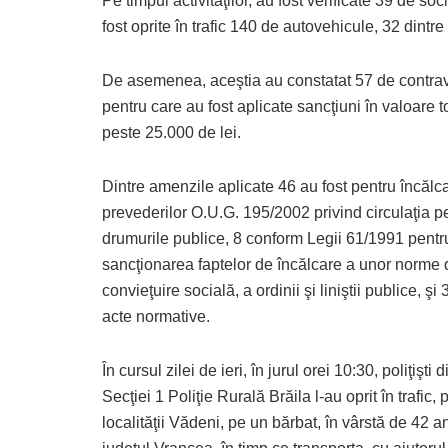
Pe timpul activităţilor, au fost verificate 39 de s
fost oprite în trafic 140 de autovehicule, 32 dintre 
De asemenea, aceştia au constatat 57 de contrav
pentru care au fost aplicate sancţiuni în valoare t
peste 25.000 de lei.
Dintre amenzile aplicate 46 au fost pentru încălc
prevederilor O.U.G. 195/2002 privind circulaţia p
drumurile publice, 8 conform Legii 61/1991 pentr
sancţionarea faptelor de încălcare a unor norme 
convieţuire socială, a ordinii şi liniştii publice, şi 3
acte normative.
În cursul zilei de ieri, în jurul orei 10:30, poliţişti 
Secţiei 1 Poliţie Rurală Brăila l-au oprit în trafic,
localităţii Vădeni, pe un bărbat, în vârstă de 42 an