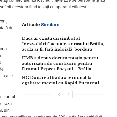
ocietăţi comerciale, au fost legitimate 229 de persoane şi au
şoferii acestora fiind testaţi cu aparatul etilotest.
enţii,
Articole
Similare
otală de
Dacă ar exista un simbol al
“dezvoltării” actuale a orașului Brăila,
area
acela ar fi, fără îndoială, bordura
e
UMB a depus documentația pentru
u
autorizația de construire pentru
Drumul Expres Focșani – Brăila
de
 la alte
HC Dunărea Brăila a terminat la
egalitate meciul cu Rapid București
din cadrul
 pe raza
i, din