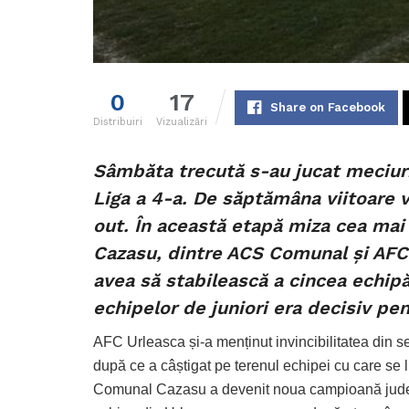
0
17
Share on Facebook
Distribuiri
Vizualizări
Sâmbăta trecută s-au jucat meciuri
Liga a 4-a. De săptămâna viitoare v
out. În această etapă miza cea mai 
Cazasu, dintre ACS Comunal și AFC 
avea să stabilească a cincea echipă 
echipelor de juniori era decisiv p
AFC Urleasca și-a menținut invincibilitatea din se
după ce a câștigat pe terenul echipei cu care se l
Comunal Cazasu a devenit noua campioană județe