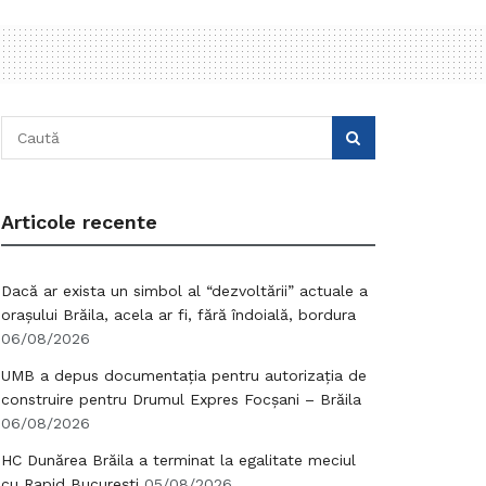
Articole recente
Dacă ar exista un simbol al “dezvoltării” actuale a
orașului Brăila, acela ar fi, fără îndoială, bordura
06/08/2026
UMB a depus documentația pentru autorizația de
construire pentru Drumul Expres Focșani – Brăila
06/08/2026
HC Dunărea Brăila a terminat la egalitate meciul
cu Rapid București
05/08/2026