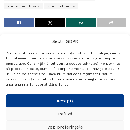
stiri online braila
termenul limita
Setări GDPR
Pentru a oferi cea mai bună experiență, folosim tehnologii, cum ar
fi cookie-uri, pentru a stoca și/sau accesa informațiile despre
dispozitive. Consimțământul pentru aceste tehnologii ne permite
să procesăm date, cum ar fi comportamentul de navigare sau ID-
uri unice pe acest site. Dacă nu îți dai consimțământul sau îți
Termeni si conditii
Politică de confidențialitate
retragi consimțământul dat poate avea afecte negative asupra
Politica cookies
Setări GDPR
Contact
unor anumite funcționalități și funcții.
Telefon:
+40 788 760 194
Acceptă
Refuză
© Probr.ro 2022. Created by
I
MCreative.ro
.
Vezi preferințele