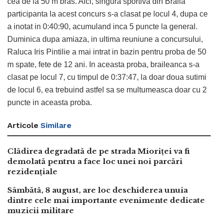
cea de la 50 m bras. Aici, singura sportiva din Braila
participanta la acest concurs s-a clasat pe locul 4, dupa ce
a inotat in 0:40:90, acumuland inca 5 puncte la general.
Duminica dupa amiaza, in ultima reuniune a concursului,
Raluca Iris Pintilie a mai intrat in bazin pentru proba de 50
m spate, fete de 12 ani. In aceasta proba, braileanca s-a
clasat pe locul 7, cu timpul de 0:37:47, la doar doua sutimi
de locul 6, ea trebuind astfel sa se multumeasca doar cu 2
puncte in aceasta proba.
Articole
Similare
Clădirea degradată de pe strada Mioriței va fi
demolată pentru a face loc unei noi parcări
rezidențiale
Sâmbătă, 8 august, are loc deschiderea unuia
dintre cele mai importante evenimente dedicate
muzicii militare