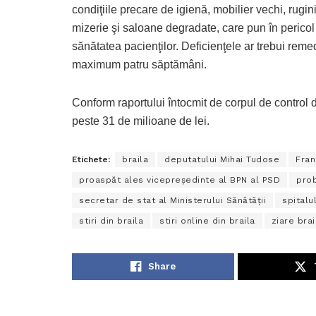
condiţiile precare de igienă, mobilier vechi, rugini
mizerie şi saloane degradate, care pun în pericol
sănătatea pacienţilor. Deficienţele ar trebui reme
maximum patru săptămâni.
Conform raportului întocmit de corpul de control de 
peste 31 de milioane de lei.
Etichete:
braila
deputatului Mihai Tudose
Fran
proaspăt ales vicepreședinte al BPN al PSD
prob
secretar de stat al Ministerului Sănătății
spitalu
stiri din braila
stiri online din braila
ziare brai
Share