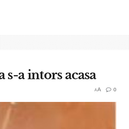
 s-a intors acasa
A
0
A