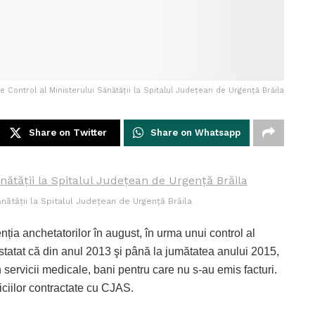
e Control al Ministerului Sănătăţii la Spitalul Judeţean de Urgenţă Brăila
Share on Twitter
Share on Whatsapp
nătăţii la Spitalul Judeţean de Urgenţă Brăila
nția anchetatorilor în august, în urma unui control al
nstatat că din anul 2013 şi până la jumătatea anului 2015,
n servicii medicale, bani pentru care nu s-au emis facturi.
ciilor contractate cu CJAS.