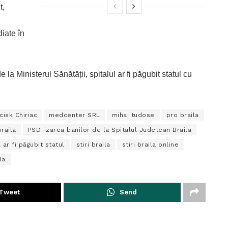
t,
diate în
la Ministerul Sănătății, spitalul ar fi păgubit statul cu
cisk Chiriac
medcenter SRL
mihai tudose
pro braila
raila
PSD-izarea banilor de la Spitalul Judetean Braila
l ar fi păgubit statul
stiri braila
stiri braila online
la
Tweet
Send