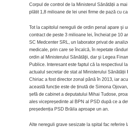
Corpul de control de la Ministerul Sănătății a mai
plătit 1,8 milioane de lei unei firme de pază cu c
Tot la capitolul nereguli de ordin penal apare şi 
contract de peste 3 milioane lei, încheiat pe 10 an
SC Medcenter SRL, un laborator privat de analiz
medicale, prin care se încalcă, în repetate rândur
ordin al Ministerului Sănătăţii, dar şi Legea Finan
Publice. Interesant este faptul că la respectivul la
actualul secretar de stat al Ministerului Sănătății
Chiriac a fost director zonal până în 2013, iar ac
această funcție este de ținută de Simona Ojovan,
șefă de cabinet a deputatului Mihai Tudose, proa
ales vicepreședinte al BPN al PSD după ce a deț
președenția PSD Brăila aproape un an.
Alte nereguli grave sesizate la spital fac referire l