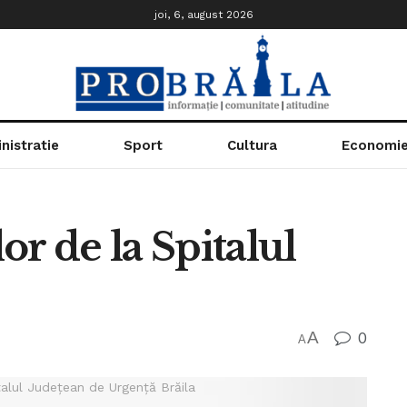
joi, 6, august 2026
nistratie
Sport
Cultura
Economi
r de la Spitalul
A
0
A