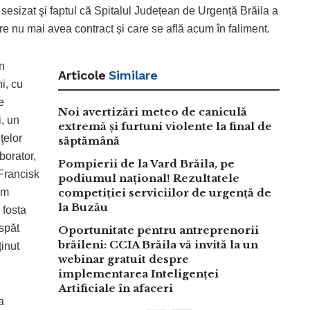
 sesizat şi faptul că Spitalul Județean de Urgență Brăila a
are nu mai avea contract și care se află acum în faliment.
un
Articole
Similare
i, cu
e
Noi avertizări meteo de caniculă
i, un
extremă și furtuni violente la final de
ţelor
săptămână
borator,
Pompierii de la Vard Brăila, pe
 Francisk
podiumul național! Rezultatele
um
competiției serviciilor de urgență de
la Buzău
 fosta
spăt
Oportunitate pentru antreprenorii
brăileni: CCIA Brăila vă invită la un
inut
webinar gratuit despre
implementarea Inteligenței
Artificiale în afaceri
a