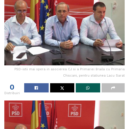
PSD-istii mai spera in asocierea CJ si a Primariei Braila cu Primaria
Chiscani, pentru statiunea Lacu Sarat
0
Distribuiri