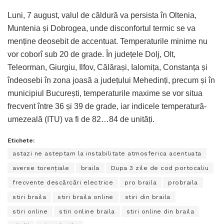
Luni, 7 august, valul de căldură va persista în Oltenia,
Muntenia și Dobrogea, unde disconfortul termic se va
menține deosebit de accentuat. Temperaturile minime nu
vor coborî sub 20 de grade. În județele Dolj, Olt,
Teleorman, Giurgiu, Ilfov, Călărași, Ialomița, Constanța și
îndeosebi în zona joasă a județului Mehedinți, precum și în
municipiul București, temperaturile maxime se vor situa
frecvent între 36 și 39 de grade, iar indicele temperatură-
umezeală (ITU) va fi de 82…84 de unități.
Etichete:
astazi ne asteptam la instabilitate atmosferica acentuata
averse torențiale
braila
Dupa 3 zile de cod portocaliu
frecvente descărcări electrice
pro braila
probraila
stiri braila
stiri braila online
stiri din braila
stiri online
stiri online braila
stiri online din braila