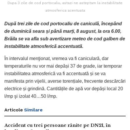
Dupa 3 zile de cod portocaliu, astazi ne asteptam la instabilitate
atmosferica acentuata
După trei zile de cod portocaliu de caniculă, începând
de duminică seara și până marți, 8 august, la ora 6.00,
Brăila se va afla sub avertizare meteo de cod galben de
instabilitate atmosferică accentuată.
Î
n intervalul menţionat, vremea va fi caniculară, dar
temperaturile nu vor mai depăși 37 de grade, iar temporar
instabilitatea atmosferică va fi accentuată și se va
manifesta prin vijelii, averse torențiale, frecvente descărcări
electrice și grindină. Cantitățile de apă vor depăși local 20
l/mp şi izolat 40…50 l/mp.
Articole
Similare
Accident cu trei persoane rănite pe DN21, în