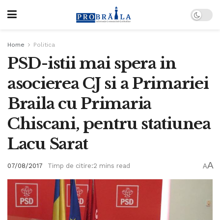
Home
Politica
PSD-istii mai spera in
asocierea CJ si a Primariei
Braila cu Primaria
Chiscani, pentru statiunea
Lacu Sarat
A
07/08/2017
Timp de citire:2 mins read
A