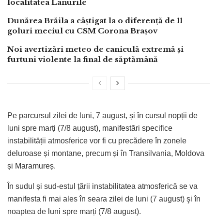
localitatea Lanurile
Dunărea Brăila a câștigat la o diferență de 11
goluri meciul cu CSM Corona Brașov
Noi avertizări meteo de caniculă extremă și
furtuni violente la final de săptămână
Pe parcursul zilei de luni, 7 august, și în cursul nopții de
luni spre marți (7/8 august), manifestări specifice
instabilității atmosferice vor fi cu precădere în zonele
deluroase și montane, precum și în Transilvania, Moldova
și Maramureș.
În sudul și sud-estul țării instabilitatea atmosferică se va
manifesta fi mai ales în seara zilei de luni (7 august) şi în
noaptea de luni spre marți (7/8 august).