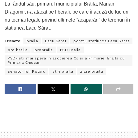
La rândul său, primarul municipiului Brăila, Marian
Dragomir, i-a atacat pe liberali, pe care îi acuză de lucruri
nu tocmai legale privind ultimele ”acaparări” de terenuri în
stațiunea Lacu Sărat.
Etichete:
braila
Lacu Sarat
pentru statiunea Lacu Sarat
pro braila
probraila
PSD Braila
PSD-istii mai spera in asocierea CJ si a Primariei Braila cu
Primaria Chiscani
senator Ion Rotaru
stiri braila
ziare braila