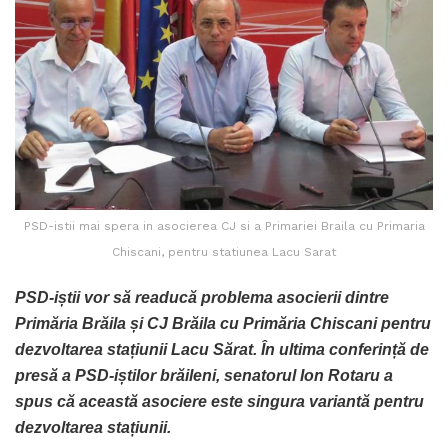
PSD-istii mai spera in asocierea CJ si a Primariei Braila cu Primaria
Chiscani, pentru statiunea Lacu Sarat
PSD-iștii vor să readucă problema asocierii dintre
Primăria Brăila și CJ Brăila cu Primăria Chiscani pentru
dezvoltarea stațiunii Lacu Sărat. În ultima conferință de
presă a PSD-iștilor brăileni, senatorul Ion Rotaru a
spus că această asociere este singura variantă pentru
dezvoltarea stațiunii.