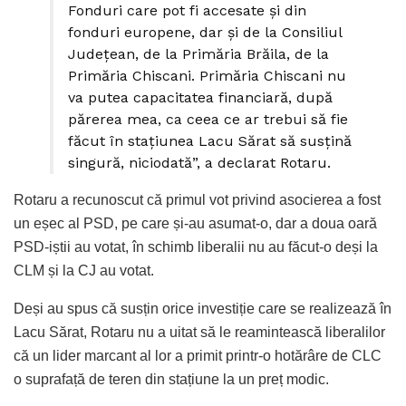
Fonduri care pot fi accesate și din
fonduri europene, dar și de la Consiliul
Județean, de la Primăria Brăila, de la
Primăria Chiscani. Primăria Chiscani nu
va putea capacitatea financiară, după
părerea mea, ca ceea ce ar trebui să fie
făcut în stațiunea Lacu Sărat să susțină
singură, niciodată”, a declarat Rotaru.
Rotaru a recunoscut că primul vot privind asocierea a fost
un eșec al PSD, pe care și-au asumat-o, dar a doua oară
PSD-iștii au votat, în schimb liberalii nu au făcut-o deși la
CLM și la CJ au votat.
Deși au spus că susțin orice investiție care se realizează în
Lacu Sărat, Rotaru nu a uitat să le reamintească liberalilor
că un lider marcant al lor a primit printr-o hotărâre de CLC
o suprafață de teren din stațiune la un preț modic.