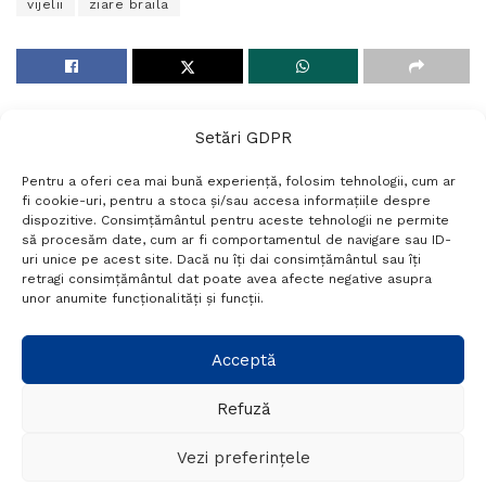
vijelii
ziare braila
Setări GDPR
Pentru a oferi cea mai bună experiență, folosim tehnologii, cum ar
fi cookie-uri, pentru a stoca și/sau accesa informațiile despre
dispozitive. Consimțământul pentru aceste tehnologii ne permite
să procesăm date, cum ar fi comportamentul de navigare sau ID-
uri unice pe acest site. Dacă nu îți dai consimțământul sau îți
Termeni si conditii
Politică de confidențialitate
retragi consimțământul dat poate avea afecte negative asupra
Politica cookies
Setări GDPR
Contact
unor anumite funcționalități și funcții.
Telefon:
+40 788 760 194
Acceptă
Refuză
© Probr.ro 2022. Created by
I
MCreative.ro
.
Vezi preferințele