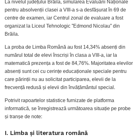
La nivelul județului Brăila, simularea Evaluării Naționale
pentru absolvenții clasei a VIII-a s-a desfășurat în 69 de
centre de examen, iar Centrul zonal de evaluare a fost
organizat la Liceul Tehnologic ”Edmond Nicolau” din
Brăila.
La proba de Limba Română au fost 14,34% absenți din
numărul total de elevi înscriși în clasa a VIII-a, iar la
matematică prezența a fost de 84,76%. Majoritatea elevilor
absenți sunt cei cu cerințe educaționale speciale pentru
care părinții nu au solicitat participarea, elevii de la
frecvență redusă și elevii din învățământul special.
Potrivit rapoartelor statistice furnizate de platforma
informatică, se înregistrează următoarea situație pe probe
și tranșe de note:
I. Limba și literatura română