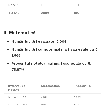
Note 10
1
0,05
TOTAL
2086
100
II. Matematică
Număr lucrări evaluate
: 2.064
Număr lucrări cu note mai mari sau egale cu 5
:
1.566
Procentul notelor mai mari sau egale cu 5
:
75,87%
Interval de
Matematică
Procent, %
notare
Note 1-4,99
498
24,13
Note 5-5,99
384
18,6