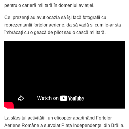
pentru o carieră militară în domeniul aviației.
Cei prezenți au avut ocazia să își facă fotografii cu
reprezentanții forțelor aeriene, da să vadă și cum le-ar sta
îmbrăcați cu o geacă de pilot sau o cască militară.
La sfârșitul activității, un elicopter aparținând Forțelor
Aeriene Române a survolat Piața Independenței din Brăila.