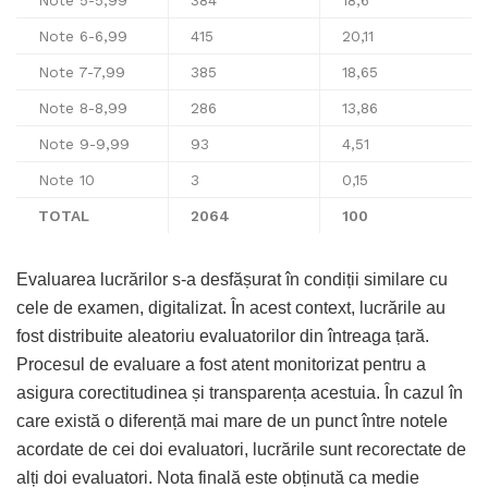
Note 6-6,99
415
20,11
Note 7-7,99
385
18,65
Note 8-8,99
286
13,86
Note 9-9,99
93
4,51
Note 10
3
0,15
TOTAL
2064
100
Evaluarea lucrărilor s-a desfășurat în condiții similare cu
cele de examen, digitalizat. În acest context, lucrările au
fost distribuite aleatoriu evaluatorilor din întreaga țară.
Procesul de evaluare a fost atent monitorizat pentru a
asigura corectitudinea și transparența acestuia. În cazul în
care există o diferență mai mare de un punct între notele
acordate de cei doi evaluatori, lucrările sunt recorectate de
alți doi evaluatori. Nota finală este obținută ca medie