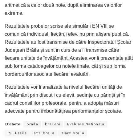
aritmetică a celor două note, după eliminarea valorilor
extreme.
Rezultatele probelor scrise ale simulării EN VIII se
comunică individual, fiecărui elev, nu prin afișare publică.
Rezultatele au fost transmise de către Inspectoratul Școlar
Județean Brăila și sunt în curs de a fi transmise către
fiecare unitate de învățământ. Acestea vor fi prezentate atât
sub forma cataloagelor cu notele finale, cât și sub forma
borderourilor asociate fiecărei evaluări.
Rezultatele vor fi analizate la nivelul fiecărei unități de
învățământ prin discuții cu elevii, ședințe cu părinții și în
cadrul consiliilor profesorale, pentru a adopta măsuri
adecvate pentru îmbunătățirea performanțelor școlare.
Etichete:
braila
braileni
Evaluare Nationala
ISJ Braila
stiri braila
ziare braila