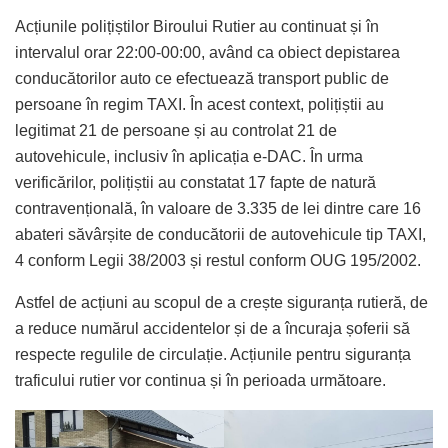
Acțiunile polițiștilor Biroului Rutier au continuat și în
intervalul orar 22:00-00:00, având ca obiect depistarea
conducătorilor auto ce efectuează transport public de
persoane în regim TAXI. În acest context, polițiștii au
legitimat 21 de persoane și au controlat 21 de
autovehicule, inclusiv în aplicația e-DAC. În urma
verificărilor, polițiștii au constatat 17 fapte de natură
contravențională, în valoare de 3.335 de lei dintre care 16
abateri săvârșite de conducătorii de autovehicule tip TAXI,
4 conform Legii 38/2003 și restul conform OUG 195/2002.
Astfel de acțiuni au scopul de a crește siguranța rutieră, de
a reduce numărul accidentelor și de a încuraja șoferii să
respecte regulile de circulație. Acțiunile pentru siguranța
traficului rutier vor continua și în perioada următoare.