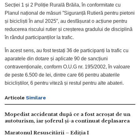
Secției 1 și 2 Poliție Rurală Brăila, în conformitate cu
Planul național de măsuri ”Siguranță Rutieră pentru pietoni
și bicicliști în anul 2025”, au desfășurat o acțiune pentru
reducerea riscului rutier și creșterea gradului de disciplină
în rândul participanților la trafic.
În acest sens, au fost testați 36 de participanți la trafic cu
aparatele din dotare și aplicate 90 de sancțiuni
contravenționale, conform O.U.G nr. 195/2002, în valoare
de peste 6.500 de lei, dintre care 66 pentru abaterile
bicicliștilor, 6 pentru viteză și restul pentru alte abateri.
Articole
Similare
Mopedist accidentat după ce a fost acroșat de un
autoturism, iar șoferul și-a continuat deplasarea
Maratonul Resuscitării – Ediția I