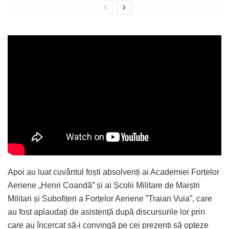
Apoi au luat cuvântul foști absolvenți ai Academiei Forțelor
Aeriene „Henri Coandă” și ai Școlii Militare de Maiștri
Militari și Subofițeri a Forțelor Aeriene ”Traian Vuia”, care
au fost aplaudați de asistență după discursurile lor prin
care au încercat să-i convingă pe cei prezenți să opteze