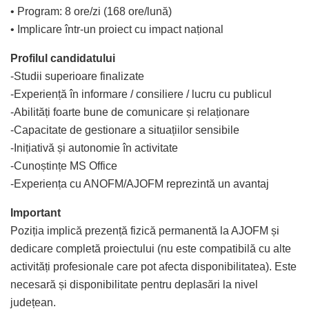
• Program: 8 ore/zi (168 ore/lună)
• Implicare într-un proiect cu impact național
Profilul candidatului
-Studii superioare finalizate
-Experiență în informare / consiliere / lucru cu publicul
-Abilități foarte bune de comunicare și relaționare
-Capacitate de gestionare a situațiilor sensibile
-Inițiativă și autonomie în activitate
-Cunoștințe MS Office
-Experiența cu ANOFM/AJOFM reprezintă un avantaj
Important
Poziția implică prezență fizică permanentă la AJOFM și
dedicare completă proiectului (nu este compatibilă cu alte
activități profesionale care pot afecta disponibilitatea). Este
necesară și disponibilitate pentru deplasări la nivel
județean.