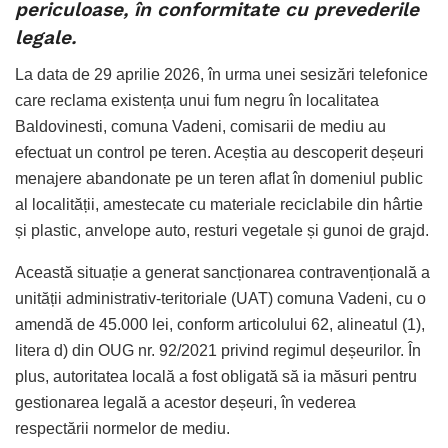
periculoase, în conformitate cu prevederile
legale.
La data de 29 aprilie 2026, în urma unei sesizări telefonice
care reclama existența unui fum negru în localitatea
Baldovinesti, comuna Vadeni, comisarii de mediu au
efectuat un control pe teren. Aceștia au descoperit deșeuri
menajere abandonate pe un teren aflat în domeniul public
al localității, amestecate cu materiale reciclabile din hârtie
și plastic, anvelope auto, resturi vegetale și gunoi de grajd.
Această situație a generat sancționarea contravențională a
unității administrativ-teritoriale (UAT) comuna Vadeni, cu o
amendă de 45.000 lei, conform articolului 62, alineatul (1),
litera d) din OUG nr. 92/2021 privind regimul deșeurilor. În
plus, autoritatea locală a fost obligată să ia măsuri pentru
gestionarea legală a acestor deșeuri, în vederea
respectării normelor de mediu.