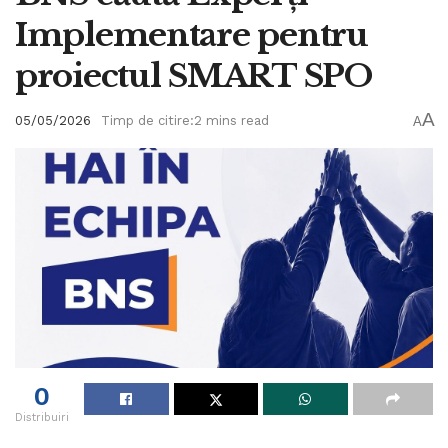
Implementare pentru
proiectul SMART SPO
A
05/05/2026
Timp de citire:2 mins read
A
0
Distribuiri