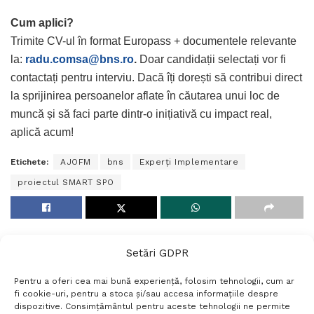
Cum aplici?
Trimite CV-ul în format Europass + documentele relevante
la:
radu.comsa@bns.ro
.
Doar candidații selectați vor fi
contactați pentru interviu. Dacă îți dorești să contribui direct
la sprijinirea persoanelor aflate în căutarea unui loc de
muncă și să faci parte dintr-o inițiativă cu impact real,
aplică acum!
Etichete:
AJOFM
bns
Experți Implementare
proiectul SMART SPO
Setări GDPR
Pentru a oferi cea mai bună experiență, folosim tehnologii, cum ar
fi cookie-uri, pentru a stoca și/sau accesa informațiile despre
dispozitive. Consimțământul pentru aceste tehnologii ne permite