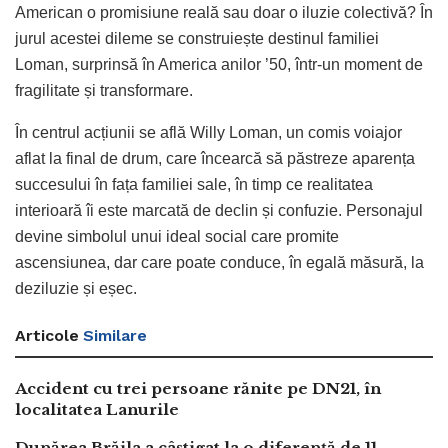
American o promisiune reală sau doar o iluzie colectivă? În
jurul acestei dileme se construiește destinul familiei
Loman, surprinsă în America anilor ’50, într-un moment de
fragilitate și transformare.
În centrul acțiunii se află Willy Loman, un comis voiajor
aflat la final de drum, care încearcă să păstreze aparența
succesului în fața familiei sale, în timp ce realitatea
interioară îi este marcată de declin și confuzie. Personajul
devine simbolul unui ideal social care promite
ascensiunea, dar care poate conduce, în egală măsură, la
deziluzie și eșec.
Articole
Similare
Accident cu trei persoane rănite pe DN21, în
localitatea Lanurile
Dunărea Brăila a câștigat la o diferență de 11