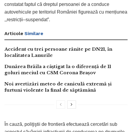
constatat faptul că dreptul persoanei de a conduce
autovehicule pe teritoriul României figurează cu mențiunea
,,restricții–suspendat”.
Articole
Similare
Accident cu trei persoane rănite pe DN21, în
localitatea Lanurile
Dunărea Brăila a câștigat la o diferență de 11
goluri meciul cu CSM Corona Brașov
Noi avertizări meteo de caniculă extremă și
furtuni violente la final de săptămână
În cauză, poliţiştii de frontieră efectuează cercetări sub
aspectul săvârşirii infracţiunii de conducerea pe drumurile