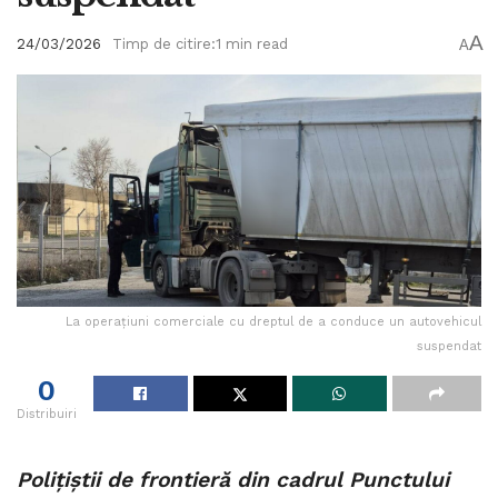
A
24/03/2026
Timp de citire:1 min read
A
La operațiuni comerciale cu dreptul de a conduce un autovehicul
suspendat
0
Distribuiri
Poliţiştii de frontieră din cadrul Punctului