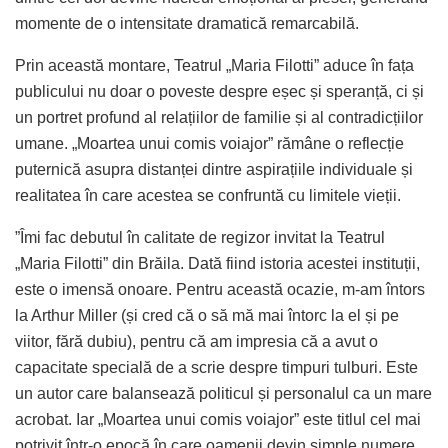
momente de o intensitate dramatică remarcabilă.
Prin această montare, Teatrul „Maria Filotti” aduce în fața
publicului nu doar o poveste despre eșec și speranță, ci și
un portret profund al relațiilor de familie și al contradicțiilor
umane. „Moartea unui comis voiajor” rămâne o reflecție
puternică asupra distanței dintre aspirațiile individuale și
realitatea în care acestea se confruntă cu limitele vieții.
”Îmi fac debutul în calitate de regizor invitat la Teatrul
„Maria Filotti” din Brăila. Dată fiind istoria acestei instituții,
este o imensă onoare. Pentru această ocazie, m-am întors
la Arthur Miller (și cred că o să mă mai întorc la el și pe
viitor, fără dubiu), pentru că am impresia că a avut o
capacitate specială de a scrie despre timpuri tulburi. Este
un autor care balansează politicul și personalul ca un mare
acrobat. Iar „Moartea unui comis voiajor” este titlul cel mai
potrivit într-o epocă în care oamenii devin simple numere