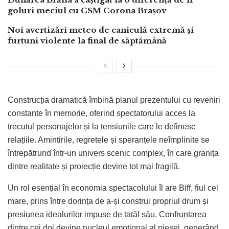
goluri meciul cu CSM Corona Brașov
Noi avertizări meteo de caniculă extremă și
furtuni violente la final de săptămână
Construcția dramatică îmbină planul prezentului cu reveniri
constante în memorie, oferind spectatorului acces la
trecutul personajelor și la tensiunile care le definesc
relațiile. Amintirile, regretele și speranțele neîmplinite se
întrepătrund într-un univers scenic complex, în care granița
dintre realitate și proiecție devine tot mai fragilă.
Un rol esențial în economia spectacolului îl are Biff, fiul cel
mare, prins între dorința de a-și construi propriul drum și
presiunea idealurilor impuse de tatăl său. Confruntarea
dintre cei doi devine nucleul emoțional al piesei, generând