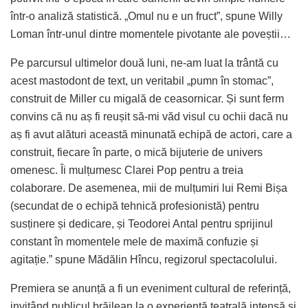
într-o analiză statistică. „Omul nu e un fruct”, spune Willy
Loman într-unul dintre momentele pivotante ale poveștii…
Pe parcursul ultimelor două luni, ne-am luat la trântă cu
acest mastodont de text, un veritabil „pumn în stomac”,
construit de Miller cu migală de ceasornicar. Și sunt ferm
convins că nu aș fi reușit să-mi văd visul cu ochii dacă nu
aș fi avut alături această minunată echipă de actori, care a
construit, fiecare în parte, o mică bijuterie de univers
omenesc. Îi mulțumesc Clarei Pop pentru a treia
colaborare. De asemenea, mii de mulțumiri lui Remi Bișa
(secundat de o echipă tehnică profesionistă) pentru
susținere și dedicare, și Teodorei Antal pentru sprijinul
constant în momentele mele de maximă confuzie și
agitație.” spune Mădălin Hîncu, regizorul spectacolului.
Premiera se anunță a fi un eveniment cultural de referință,
invitând publicul brăilean la o experiență teatrală intensă și