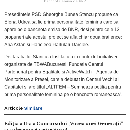
bancnota emisa de BNR
Presedintele PSD Gheorghe Bunea Stancu propune ca
Elena Udrea sa fie prima personalitate feminina care sa
apare pe o bancnota emisa de BNR, desi printre cele 12
propuneri ale acestui proiect se afla chiar doua brailence:
Ana Aslan si Haricleea Hartulari-Darclee.
Declaratia lui Stancu a fost facuta in contextul initiativei
organizate de TBWABucuresti, Fundatia Centrul
Parteneriat pentru Egalitate si ActiveWatch – Agentia de
Monitorizare a Presei, care a debutat in Centrul Vechi al
Capitalei si are titlul „ALTFEM – Semneaza petitia pentru
prima personalitate feminina pe o bancnota romaneasca”.
Articole
Similare
Ediția a II-a a Concursului „Vocea unei Generații”
și-a desemnat câștigătorii!