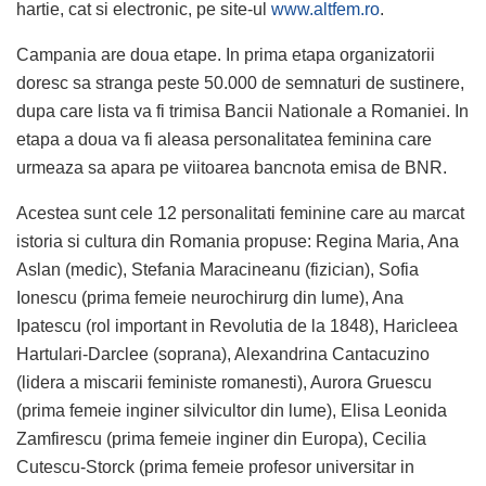
hartie, cat si electronic, pe site-ul
www.altfem.ro
.
Campania are doua etape. In prima etapa organizatorii
doresc sa stranga peste 50.000 de semnaturi de sustinere,
dupa care lista va fi trimisa Bancii Nationale a Romaniei. In
etapa a doua va fi aleasa personalitatea feminina care
urmeaza sa apara pe viitoarea bancnota emisa de BNR.
Acestea sunt cele 12 personalitati feminine care au marcat
istoria si cultura din Romania propuse: Regina Maria, Ana
Aslan (medic), Stefania Maracineanu (fizician), Sofia
Ionescu (prima femeie neurochirurg din lume), Ana
Ipatescu (rol important in Revolutia de la 1848), Haricleea
Hartulari-Darclee (soprana), Alexandrina Cantacuzino
(lidera a miscarii feministe romanesti), Aurora Gruescu
(prima femeie inginer silvicultor din lume), Elisa Leonida
Zamfirescu (prima femeie inginer din Europa), Cecilia
Cutescu-Storck (prima femeie profesor universitar in