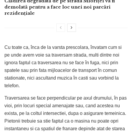
Clădirea degradată de pe strada Mioriței va fi
demolată pentru a face loc unei noi parcări
rezidențiale
Cu toate ca, înca de la varsta prescolara, învatam cum si
pe unde avem voie sa traversam strada, multi dintre noi
ignora faptul ca traversarea nu se face în fuga, nici prin
spatele sau prin fata mijloacelor de transport în comun
stationate, nici ascultand muzica în casti sau vorbind la
telefon.
Traversarea se face perpendicular pe axul drumului, în pas
vioi, prin locuri special amenajate sau, cand acestea nu
exista, pe la coltul intersectiei, dupa o asigurare temeinica.
Pietonii trebuie sa stie faptul ca o masina nu poate opri
instantaneu si ca spatiul de franare depinde atat de starea