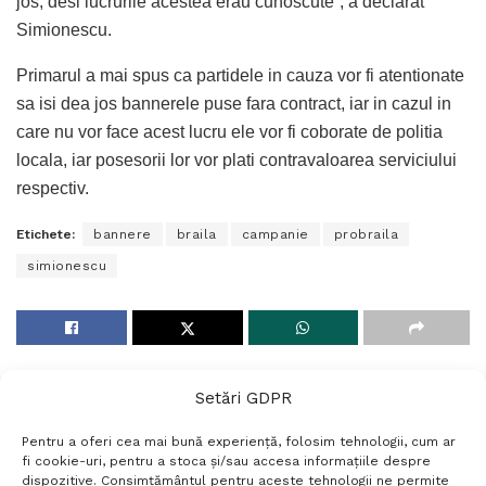
jos, desi lucrurile acestea erau cunoscute”, a declarat
Simionescu.
Primarul a mai spus ca partidele in cauza vor fi atentionate
sa isi dea jos bannerele puse fara contract, iar in cazul in
care nu vor face acest lucru ele vor fi coborate de politia
locala, iar posesorii lor vor plati contravaloarea serviciului
respectiv.
Etichete:
bannere
braila
campanie
probraila
simionescu
Setări GDPR
Pentru a oferi cea mai bună experiență, folosim tehnologii, cum ar
fi cookie-uri, pentru a stoca și/sau accesa informațiile despre
dispozitive. Consimțământul pentru aceste tehnologii ne permite