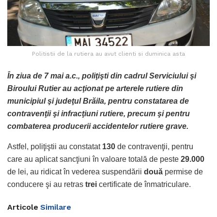
Politistii de la rutiera au avut clienti si duminica asta
În ziua de 7 mai a.c., poliţişti din cadrul Serviciului şi
Biroului Rutier au acţionat pe arterele rutiere din
municipiul şi judeţul Brăila, pentru constatarea de
contravenţii şi infracţiuni rutiere, precum şi pentru
combaterea producerii accidentelor rutiere grave.
Astfel, poliţiştii au constatat
130
de contravenţii, pentru
care au aplicat sancţiuni în valoare totală de peste
29.000
de lei, au ridicat în vederea suspendării
două
permise de
conducere şi au retras
trei
certificate de înmatriculare.
Articole
Similare