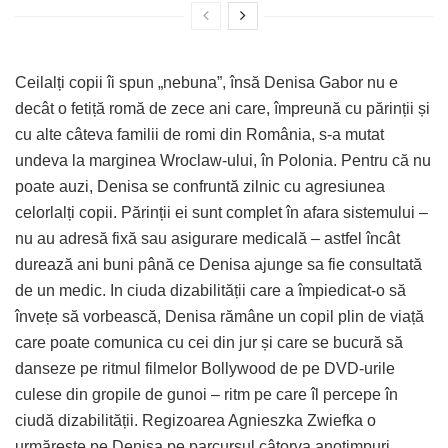
Ceilalți copii îi spun „nebuna”, însă Denisa Gabor nu e
decât o fetiță romă de zece ani care, împreună cu părinții și
cu alte câteva familii de romi din România, s-a mutat
undeva la marginea Wroclaw-ului, în Polonia. Pentru că nu
poate auzi, Denisa se confruntă zilnic cu agresiunea
celorlalți copii. Părinții ei sunt complet în afara sistemului –
nu au adresă fixă sau asigurare medicală – astfel încât
durează ani buni până ce Denisa ajunge sa fie consultată
de un medic. In ciuda dizabilității care a împiedicat-o să
învețe să vorbească, Denisa rămâne un copil plin de viață
care poate comunica cu cei din jur și care se bucură să
danseze pe ritmul filmelor Bollywood de pe DVD-urile
culese din gropile de gunoi – ritm pe care îl percepe în
ciudă dizabilității. Regizoarea Agnieszka Zwiefka o
urmărește pe Denisa pe parcursul câtorva anotimpuri,