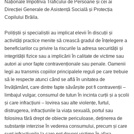
Naționale Împotriva Traficului de Persoane și cei ai
Direcției Generale de Asistență Socială și Protecția
Copilului Brăila.
Polițiștii și specialiștii au implicat elevii în discuții și
activități practice menite să crească gradul de înțelegere a
beneficiarilor cu privire la riscurile la adresa securității și
integrității fizice sau a implicării în calitate de victime sau
autori ai unor fapte contravenționale sau penale. Oamenii
legii au transmis copiilor principalele reguli pe care trebuie
să le respecte atunci când se află în unitatea de
învățământ, care dintre fapte săvârșite pot fi contravenții –
limbajul vulgar, consumul de tutun în incinta curții și a școlii
și care infracțiuni – lovirea sau alte violențe, furtul,
distrugerea, infracțiunile la viața sexuală, portul sau
folosirea fără drept de obiecte periculoase, deținerea de
substanțe interzise în vederea consumului, precum și care
sunt infracțiunile la care pot deveni victime în afara