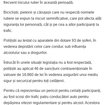
frecvent riscului rutier în această perioadă.
Bicicliștii, pietonii și căruțașii care nu respectă normele
rutiere se expun la riscuri semnificative, care pot afecta atât
siguranța lor personală, cât și pe cea a altor participanți la
trafic.
Polițiștii au testat cu aparatele din dotare 93 de șoferi, în
vederea depistării celor care conduc sub influența
alcoolului sau a drogurilor.
Întrucât în unele situații legislația nu a fost respectată,
polițiștii au aplicat 46 de sancțiuni contravenționale în
valoare de 16.860 de lei în vederea asigurării unui mediu
sigur și securizat pentru toți cetățenii.
Pentru că reprezentau un pericol pentru ceilalți participanți,
au fost scoși din trafic patru conducători auto pentru
depășirea vitezei regulamentare și pentru alcool. Acestora