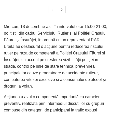
Miercuri, 18 decembrie a.c., în intervalul orar 15:00-21:00,
polițiștii din cadrul Serviciului Rutier și ai Poliției Orașului
Făurei și Însurăței, împreună cu un reprezentant RAR
Brăila au desfășurat o acțiune pentru reducerea riscului
rutier pe raza de competență a Poliției Orașului Făurei și
Însurăței, cu accent pe creșterea vizibilității poliției în
stradă, control pe linie de stare tehnică, prevenirea
principalelor cauze generatoare de accidente rutiere,
combaterea vitezei excesive și a consumului de alcool și
droguri la volan.
Acțiunea a avut o componentă importantă cu caracter
preventiv, realizată prin intermediul discuțiilor cu grupuri
compuse din categorii de participanți la trafic expuși