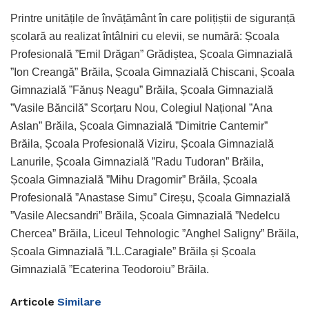
Printre unitățile de învățământ în care polițiștii de siguranță
școlară au realizat întâlniri cu elevii, se numără: Școala
Profesională ”Emil Drăgan” Grădiștea, Școala Gimnazială
”Ion Creangă” Brăila, Școala Gimnazială Chiscani, Școala
Gimnazială ”Fănuș Neagu” Brăila, Școala Gimnazială
”Vasile Băncilă” Scorțaru Nou, Colegiul Național ”Ana
Aslan” Brăila, Școala Gimnazială ”Dimitrie Cantemir”
Brăila, Școala Profesională Viziru, Școala Gimnazială
Lanurile, Școala Gimnazială ”Radu Tudoran” Brăila,
Școala Gimnazială ”Mihu Dragomir” Brăila, Școala
Profesională ”Anastase Simu” Cireșu, Școala Gimnazială
”Vasile Alecsandri” Brăila, Școala Gimnazială ”Nedelcu
Chercea” Brăila, Liceul Tehnologic ”Anghel Saligny” Brăila,
Școala Gimnazială ”I.L.Caragiale” Brăila și Școala
Gimnazială ”Ecaterina Teodoroiu” Brăila.
Articole
Similare