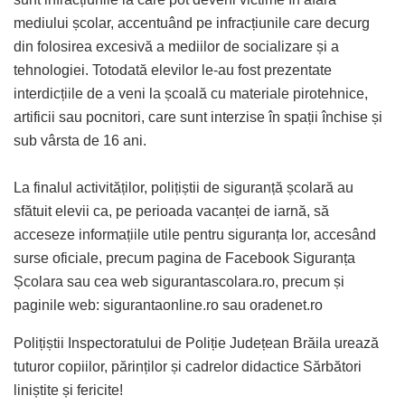
mediului școlar, accentuând pe infracțiunile care decurg
din folosirea excesivă a mediilor de socializare și a
tehnologiei. Totodată elevilor le-au fost prezentate
interdicțiile de a veni la școală cu materiale pirotehnice,
artificii sau pocnitori, care sunt interzise în spații închise și
sub vârsta de 16 ani.
La finalul activităților, polițiștii de siguranță școlară au
sfătuit elevii ca, pe perioada vacanței de iarnă, să
acceseze informațiile utile pentru siguranța lor, accesând
surse oficiale, precum pagina de Facebook Siguranța
Școlara sau cea web sigurantascolara.ro, precum și
paginile web: sigurantaonline.ro sau oradenet.ro
Polițiștii Inspectoratului de Poliție Județean Brăila urează
tuturor copiilor, părinților și cadrelor didactice Sărbători
liniștite și fericite!