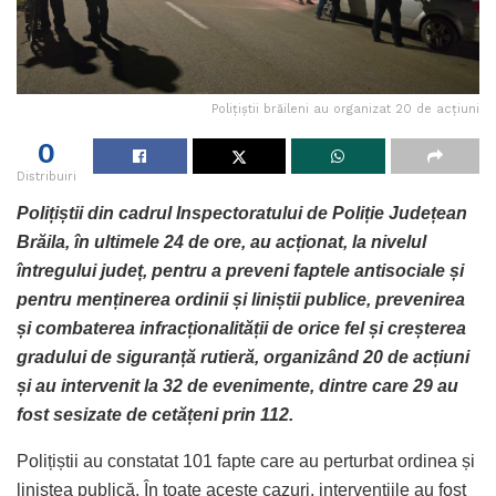
Polițiștii brăileni au organizat 20 de acțiuni
0
Distribuiri
Polițiștii din cadrul Inspectoratului de Poliție Județean
Brăila, în ultimele 24 de ore, au acționat, la nivelul
întregului județ, pentru a preveni faptele antisociale și
pentru menținerea ordinii și liniștii publice, prevenirea
și combaterea infracționalității de orice fel și creșterea
gradului de siguranță rutieră, organizând 20 de acțiuni
și au intervenit la 32 de evenimente, dintre care 29 au
fost sesizate de cetățeni prin 112.
Polițiștii au constatat 101 fapte care au perturbat ordinea și
liniștea publică. În toate aceste cazuri, intervențiile au fost