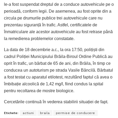
le-a fost suspendat dreptul de a conduce autovehicule pe o
perioadă, conform legii. De asemenea, au fost oprite din a
circula pe drumurile publice trei autovehicule care nu
prezentau siguranță în trafic. Astfel, certificatele de
înmatriculare ale acestor autovehicule au fost retrase până
la remedierea problemelor constatate.
La data de 18 decembrie a.c., la ora 17:50, polițiști din
cadrul Poliției Municipiului Brăila-Biroul Ordine Publică au
oprit în trafic, un bărbat de 65 de ani, din Brăila, în timp ce
conducea un autoturism pe strada Vasile Băncilă. Bărbatul
a fost testat cu aparatul etilotest, rezultând faptul că avea o
îmbibație alcoolică de 1,42 mg/l, fiind condus la spital
pentru recoltarea de mostre biologice.
Cercetările continuă în vederea stabilirii situației de fapt.
Etichete:
actiuni
braila
permise de conducere